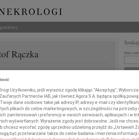
ogrzebowy
Szukaj
tof Rączka
Imię i na
tność
INNE NE
ogi Użytkowniku, jeśli wyrazisz zgodę klikając "Akceptuję", Wyborcza sp
Eugen
 Zaufanych Partnerów IAB, jak również Agora S.A. będąca spółką powi
Z ogr
Twoje dane osobowe takie jak adresy IP, adresy e-mail czy identyfikato
04.0
 tych plikach do celów marketingowych, w szczególności na potrzeby 
głębokim smutkiem żegnamy
Wyraz
 zainteresowań i preferencji w swoich serwisach, aplikacjach i w Int
Andrz
w nich wyświetlanych. Wyrażenie zgody jest dobrowolne. Jeśli nie chce
dokto
 lub chcesz wycofać zgodę uprzednio udzieloną przejdź do „Ustawień
05.0
gą być przetwarzane także do celów badania i mierzenia informacji
Dr Ma