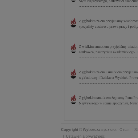
Sądu Najwyższego, nauczyciel akademick
Z głębokim żalem przyjęliśmy wiadomoś
specjalisty z zakresu prawa pracy i polit
Z wielkim smutkiem przyjęliśmy wiadomo
naukowca, nauczyciela akademickiego. 
Z głębokim żalem i smutkiem przyjęliśm
wykładowcy i Dziekana Wydziału Prawa 
Z głębokim smutkiem żegnamy Pana Pro
Najwyższego w stanie spoczynku, Nauczy
Copyright © Wyborcza sp. z o.o.
O nas
St
Ustawienia prywatności