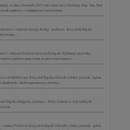
amy, że dnia 4 listopada 2025 roku zmarł nasz Ukochany Mąż, Tata, Brat
cownik naukowy i wykładowca Uniwersytetu...
omość o odejściu naszego Kolegi profesora Krzysztofa Rączki
jwyższego,...
ość o odejściu Profesora Krzysztofa Rączki Wybitnego prawnika,
 wartości państwa prawa była na pierwszym miejscu...
fesor dr habilitowany Krzysztof Rączka Odszedł wybitny prawnik, Sędzia
el akademicki. Bezkompromisowy obrońca...
ysztof Rączka Małgosiu, jesteśmy z Tobą i Dziećmi w tych trudnych
Krzysiu.
o śmierci Profesora Krzysztofa Rączki Odszedł wybitny prawnik, sędzia