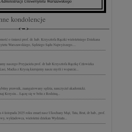
 Administracji Uniwersytetu Warszawskiego
nne kondolencje
ość o śmierci prof. dr. hab. Krzysztofa Rączki wieloletniego Dziekana
sytetu Warszawskiego, Sędziego Sądu Najwyższego....
namy naszego Przyjaciela prof. dr hab Krzysztofa Rączkę Człowieka
si, Maćka z Krysią kierujemy nasze myśli i wsparcie...
ybitny prawnik, zaangażowany sędzia, nauczyciel akademicki.
aj Krzysiu... Łączę się w bólu z Rodziną...
4 listopada 2025 roku zmarł nasz Ukochany Mąż, Tata, Brat, dr hab., prof.
, wykładowca, wieloletni dziekan Wydziału...