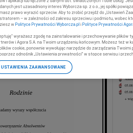
w i aplikacji lub łączone z danymi dot. świadczonych Tobie usług. Jeś
05.0
nych jest uzasadniony interes Wyborcza sp. z o.o., jej spółki powiąza
Panu 
 Profesora dr. hab.
masz prawo wyrazić sprzeciw. Aby to zrobić przejdź do „Ustawień Z
+ wię
istratorem – w zależności od zakresu sprzeciwu i podmiotu, wobec któ
ysztofa Rączkę
dziesz w
Polityce Prywatności Wyborcza.pl
i
Polityce Prywatności Agor
NAJNOWS
Eugen
ceptuję" wyrażasz zgodę na zainstalowanie i przechowywanie plików t
04.0
Partnerów i Agora S.A. na Twoim urządzeniu końcowym. Możesz też w ka
, Dziekana, Nauczyciela i Kolegę.
Elżbi
 plików cookie, ponownie wywołując narzędzie do zarządzania Twoimi 
05.0
poprzez odnośnik „Ustawienia prywatności” w stopce serwisu i przec
Przyjaciela naszego Stowarzyszenia.
Jacek
ane”. Zmiana ustawień plików cookie możliwa jest także za pomocą u
05.0
USTAWIENIA ZAAWANSOWANE
nerzy i Agora S.A. możemy przetwarzać dane osobowe w następującyc
05.0
awsze kierował się tym, co dobre i słuszne.
okalizacyjnych. Aktywne skanowanie charakterystyki urządzenia do ce
Andrz
cji na urządzeniu lub dostęp do nich. Spersonalizowane reklamy i tre
05.0
w i ulepszanie usług.
Lista Zaufanych Partnerów
Rodzinie
05.0
+ wię
ładamy wyrazy współczucia
towarzyszenie Absolwentów