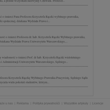
i, a przede wszystkim niezwykły Człowiek. Profesor...
ć o śmierci Pana Profesora Krzysztofa Rączki wybitnego prawnika,
yki społecznej, dziekana Wydziału Prawa i...
ść o śmierci Profesora dr. hab. Krzysztofa Rączki Wybitnego prawnika,
Dziekana Wydziału Prawa Uniwersytetu Warszawskiego,...
y wiadomość o śmierci Prof. dr hab. Krzysztofa Rączki wieloletniego
i Administracji Uniwersytetu Warszawskiego, Sędziego...
fesora Krzysztofa Rączkę Wybitnego Prawnika-Pracywistę, Sędziego Sądu
ciela wielu pokoleń studentów, którym...
aże u nas
Reklama
Polityka prywatnośći
Wszystkie artykuły
Licencje