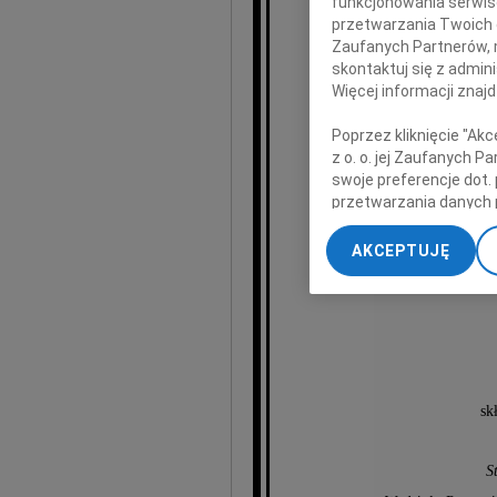
funkcjonowania serwisó
przetwarzania Twoich da
Pana
Zaufanych Partnerów, 
skontaktuj się z admin
Krz
Więcej informacji znaj
Poprzez kliknięcie "Ak
z o. o. jej Zaufanych 
Sędziego
swoje preferencje dot.
przetwarzania danych 
Członka i 
„Ustawienia zaawansow
AKCEPTUJĘ
My, nasi Zaufani Part
Człowieka, który z
dokładnych danych geol
Przechowywanie informa
treści, badnie odbiorcó
sk
S