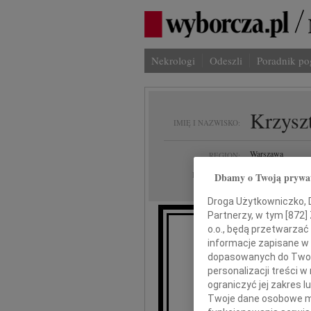
Nekrologi
Odeszli
Poradnik p
Krzysz
IMIĘ I NAZWISKO:
Warszawa
REGION:
07.11.2025
DATA EMISJI:
Dbamy o Twoją prywa
Droga Użytkowniczko, Dr
Partnerzy, w tym [
872
]
o.o., będą przetwarzać 
informacje zapisane w
Z 
dopasowanych do Twoich
personalizacji treści 
ograniczyć jej zakres
Twoje dane osobowe mo