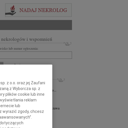
 nekrologów i wspomnień
zwisko lub numer ogłoszenia:
+ szukanie zaawansowane
KROLOGI
. z o.o. oraz jej Zaufani
iusz Butruk
05.08.2026
Warszawa
ązaną z Wyborcza sp. z
omnym żalem przyjęliśmy wiadomość o...
ry plików cookie lub inne
8.2026
Warszawa
wyświetlania reklam
y współczucia z powodu śmierci...
ernecie lub
ej Piotr Gołaszewski
05.08.2026
Warszawa
sz wyrazić zgody, chcesz
r nauk technicznych Andrzej Piotr...
 Zaawansowanych”.
8.2026
Warszawa
 dotyczących
tyldzie Mielcarskiej, najszczersze...