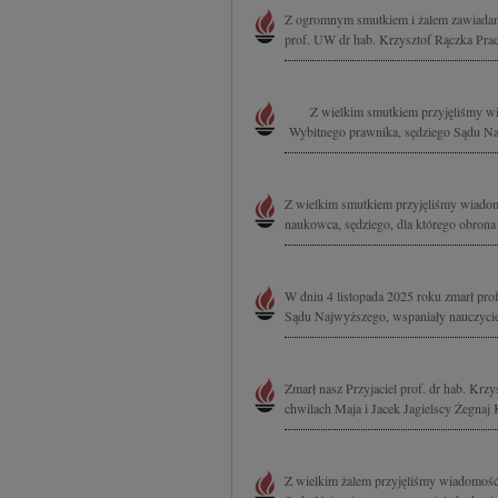
Z ogromnym smutkiem i żalem zawiadami
prof. UW dr hab. Krzysztof Rączka Pra
Z wielkim smutkiem przyjęliśmy wiad
Wybitnego prawnika, sędziego Sądu Na
Z wielkim smutkiem przyjęliśmy wiadom
naukowca, sędziego, dla którego obrona
W dniu 4 listopada 2025 roku zmarł pro
Sądu Najwyższego, wspaniały nauczyci
Zmarł nasz Przyjaciel prof. dr hab. Krz
chwilach Maja i Jacek Jagielscy Żegnaj 
Z wielkim żalem przyjęliśmy wiadomość 