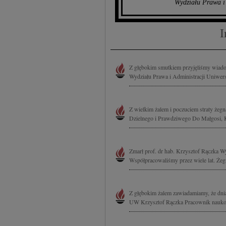
Wydziału Prawa i
I
Z głębokim smutkiem przyjęliśmy wiadom
Wydziału Prawa i Administracji Uniwer
Z wielkim żalem i poczuciem straty żeg
Dzielnego i Prawdziwego Do Małgosi, Ka
Zmarł prof. dr hab. Krzysztof Rączka W
Współpracowaliśmy przez wiele lat. Żegn
Z głębokim żalem zawiadamiamy, że dnia 
UW Krzysztof Rączka Pracownik naukowy