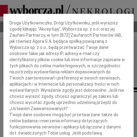
Dbamy o Twoją prywatność
Droga Użytkowniczko, Drogi Użytkowniku, jeśli wyrazisz
Nekrologi
Odeszli
Poradnik pogrzebowy
zgodę klikając "Akceptuję", Wyborcza sp. z o.o. oraz jej
Zaufani Partnerzy, w tym [
872
] Zaufanych Partnerów IAB,
jak również Agora S.A. będąca spółką powiązaną z
Wyborcza sp. z o.o., będą przetwarzać Twoje dane
osobowe takie jak adresy IP, adresy e-mail czy
IMIĘ I NAZWISKO:
identyfikatory plików cookie lub inne informacje zapisane w
Warszawa
REGION:
tych plikach do celów marketingowych, w szczególności
na potrzeby wyświetlania reklam dopasowanych do
07.10.2009
DATA EMISJI:
Twoich zainteresowań i preferencji w swoich serwisach,
aplikacjach i w Internecie lub personalizacji treści w nich
wyświetlanych. Wyrażenie zgody jest dobrowolne. Jeśli nie
chcesz wyrazić zgody, chcesz ograniczyć jej zakres lub
chcesz wycofać zgodę uprzednio udzieloną przejdź do
Z głębokim żalem przekazujemy ubolewanie
„Ustawień Zaawansowanych”.
Twoje dane osobowe mogą być przetwarzane także do
celów badania i mierzenia informacji dotyczących
Adamowi Izydorczykowi
funkcjonowania serwisów i aplikacji lub łączone z danymi
dot. świadczonych Tobie usług. Jeśli podstawą