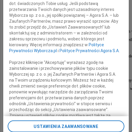
dot. świadczonych Tobie usług. Jeśli podstawą
przetwarzania Twoich danych jest uzasadniony interes
Krzysztofa Szerkusa
Wyborcza sp. z o.o., jej spółki powiązanej – Agora S.A. – lub
Zaufanych Partnerów, masz prawo wyrazić sprzeciw. Aby
to zrobić przejdź do „Ustawień Zaawansowanych” lub
Pełnomocnika Terenowego Rzecznika Praw Obywatelskich
skontaktuj się z administratorem – w zależności od
zakresu sprzeciwu i podmiotu, wobec którego jest
wybitnego urzędnika i prawnika, człowieka ogromnej wied
kierowany. Więcej informacji znajdziesz w
Polityce
i oddania służbie publicznej.
Prywatności Wyborcza.pl
i
Polityce Prywatności Agora S.A.
Przez lata swojej pracy z poświęceniem bronił praw czł
Poprzez kliknięcie "Akceptuję" wyrażasz zgodę na
stając w obronie godności i sprawiedliwości.
zainstalowanie i przechowywanie plików typu cookie
Wyborczej sp. z o. o. jej Zaufanych Partnerów i Agora S.A.
na Twoim urządzeniu końcowym. Możesz też w każdej
Jego zaangażowanie i wrażliwość na potrzeby inny
chwili zmienić swoje preferencje dot. plików cookie,
pozostaną w pamięci wszystkich, którzy mieli zaszczyt z Nim 
ponownie wywołując narzędzie do zarządzania Twoimi
preferencjami dot. przetwarzania danych poprzez
odnośnik „Ustawienia prywatności” w stopce serwisu i
Rodzinie i Bliskim
przechodząc do sekcji „Ustawienia zaawansowane”.
Zmiana ustawień plików cookie możliwa jest także za
pomocą ustawień przeglądarki.
USTAWIENIA ZAAWANSOWANE
składam wyrazy najgłębszego współczucia