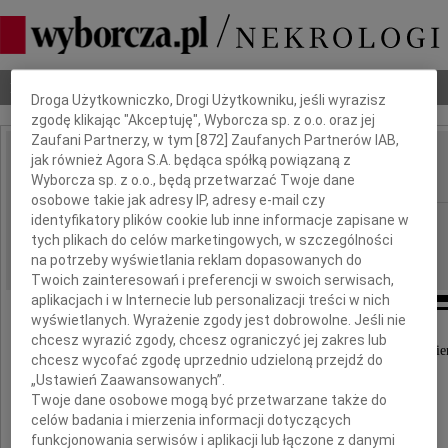
Dbamy o Twoją prywatność
Nekrologi
Odeszli
Poradnik pogrzebowy
Droga Użytkowniczko, Drogi Użytkowniku, jeśli wyrazisz
zgodę klikając "Akceptuję", Wyborcza sp. z o.o. oraz jej
Zaufani Partnerzy, w tym [
872
] Zaufanych Partnerów IAB,
jak również Agora S.A. będąca spółką powiązaną z
Krzysztof Szerkus
IMIĘ I NAZWISKO:
Wyborcza sp. z o.o., będą przetwarzać Twoje dane
osobowe takie jak adresy IP, adresy e-mail czy
identyfikatory plików cookie lub inne informacje zapisane w
Gdańsk
REGION:
tych plikach do celów marketingowych, w szczególności
04.11.2025
DATA EMISJI:
na potrzeby wyświetlania reklam dopasowanych do
Twoich zainteresowań i preferencji w swoich serwisach,
aplikacjach i w Internecie lub personalizacji treści w nich
wyświetlanych. Wyrażenie zgody jest dobrowolne. Jeśli nie
chcesz wyrazić zgody, chcesz ograniczyć jej zakres lub
Z wielkim smutkiem przyjąłem wiadomość o śmier
chcesz wycofać zgodę uprzednio udzieloną przejdź do
„Ustawień Zaawansowanych”.
Twoje dane osobowe mogą być przetwarzane także do
celów badania i mierzenia informacji dotyczących
funkcjonowania serwisów i aplikacji lub łączone z danymi