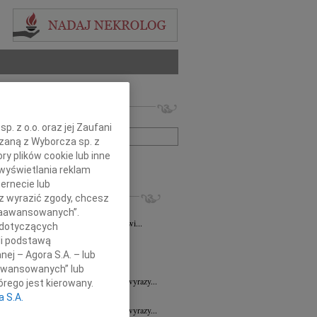
 nekrologów i wspomnień
zwisko lub numer ogłoszenia:
. z o.o. oraz jej Zaufani
ązaną z Wyborcza sp. z
ry plików cookie lub inne
+ szukanie zaawansowane
wyświetlania reklam
ernecie lub
KROLOGI
sz wyrazić zgody, chcesz
a Wróbel
06.08.2026
Wrocław
 Zaawansowanych”.
mu Przyjacielowi Michałowi Łuczakowi...
 dotyczących
8.2026
Wrocław
li podstawą
 Ciskowskiej wyrazy najgłębszego...
nej – Agora S.A. – lub
7.2026
Wrocław
aawansowanych” lub
Sędziemu Januszowi Kaspryszynowi wyrazy...
rego jest kierowany.
7.2026
Wrocław
a S.A.
Sędziemu Januszowi Kaspryszynowi wyrazy...