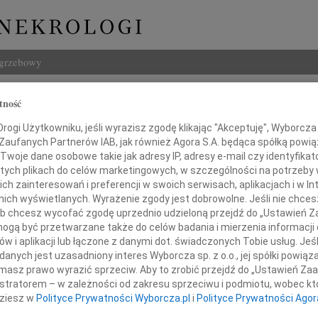
ogrzebowy
Szukaj
tność
 Kalinowski
Imię i na
ogi Użytkowniku, jeśli wyrazisz zgodę klikając "Akceptuję", Wyborcza sp
 Zaufanych Partnerów IAB, jak również Agora S.A. będąca spółką powi
Twoje dane osobowe takie jak adresy IP, adresy e-mail czy identyfikato
 tych plikach do celów marketingowych, w szczególności na potrzeby 
 zainteresowań i preferencji w swoich serwisach, aplikacjach i w Int
INNE NE
w nich wyświetlanych. Wyrażenie zgody jest dobrowolne. Jeśli nie chce
Lucyn
 lub chcesz wycofać zgodę uprzednio udzieloną przejdź do „Ustawień
Nasze
gą być przetwarzane także do celów badania i mierzenia informacji
06.0
w i aplikacji lub łączone z danymi dot. świadczonych Tobie usług. Jeś
ębokim smutkiem przyjęliśmy
Annie
nych jest uzasadniony interes Wyborcza sp. z o.o., jej spółki powiąza
31.0
wiadomość o śmierci
masz prawo wyrazić sprzeciw. Aby to zrobić przejdź do „Ustawień Z
Panu 
istratorem – w zależności od zakresu sprzeciwu i podmiotu, wobec któ
31.0
dziesz w
Polityce Prywatności Wyborcza.pl
i
Polityce Prywatności Agor
Panu 