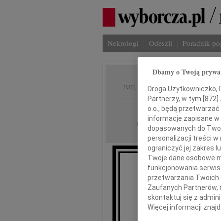
Nekrologi
Odeszli
Poradnik p
Dbamy o Twoją prywa
Witold
IMIĘ I NAZWISKO:
Droga Użytkowniczko, Dr
Partnerzy, w tym [
872
]
o.o., będą przetwarzać 
Wrocław
REGION:
informacje zapisane w
20.09.2010
DATA EMISJI:
dopasowanych do Twoich
personalizacji treści 
ograniczyć jej zakres
Twoje dane osobowe mo
funkcjonowania serwisó
Z gł
przetwarzania Twoich da
Zaufanych Partnerów, 
skontaktuj się z admin
Więcej informacji znaj