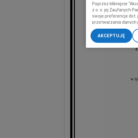
Witol
Poprzez kliknięcie "Ak
z o. o. jej Zaufanych 
swoje preferencje dot.
przetwarzania danych 
„Ustawienia zaawansow
AKCEPTUJĘ
My, nasi Zaufani Part
dokładnych danych geol
Przechowywanie informa
treści, badnie odbiorcó
w t