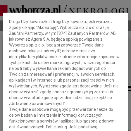
Dbamy o Twoją prywatność
Droga Użytkowniczko, Drogi Użytkowniku, jeśli wyrazisz
Nekrologi
Odeszli
Poradnik pogrzebowy
zgodę klikając "Akceptuję", Wyborcza sp. z o.o. oraz jej
Zaufani Partnerzy, w tym [
874
] Zaufanych Partnerów IAB,
jak również Agora S.A. będąca spółką powiązaną z
Wyborcza sp. z o.o., będą przetwarzać Twoje dane
Maciej Janik
osobowe takie jak adresy IP, adresy e-mail czy
IMIĘ I NAZWISKO:
identyfikatory plików cookie lub inne informacje zapisane w
tych plikach do celów marketingowych, w szczególności
Łódź
REGION:
na potrzeby wyświetlania reklam dopasowanych do
31.10.2025
DATA EMISJI:
Twoich zainteresowań i preferencji w swoich serwisach,
aplikacjach i w Internecie lub personalizacji treści w nich
wyświetlanych. Wyrażenie zgody jest dobrowolne. Jeśli nie
chcesz wyrazić zgody, chcesz ograniczyć jej zakres lub
chcesz wycofać zgodę uprzednio udzieloną przejdź do
Z głębokim żalem żegnamy Przyjaciela
„Ustawień Zaawansowanych”.
Twoje dane osobowe mogą być przetwarzane także do
Macieja Janika
celów badania i mierzenia informacji dotyczących
funkcjonowania serwisów i aplikacji lub łączone z danymi
dot. świadczonych Tobie usług. Jeśli podstawą