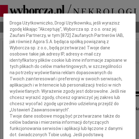
Dbamy o Twoją prywatność
Droga Użytkowniczko, Drogi Użytkowniku, jeśli wyrazisz
Nekrologi
Odeszli
Poradnik pogrzebowy
zgodę klikając "Akceptuję", Wyborcza sp. z o.o. oraz jej
Zaufani Partnerzy, w tym [
872
] Zaufanych Partnerów IAB,
jak również Agora S.A. będąca spółką powiązaną z
Wyborcza sp. z o.o., będą przetwarzać Twoje dane
Edward Kurowski
osobowe takie jak adresy IP, adresy e-mail czy
IMIĘ I NAZWISKO:
identyfikatory plików cookie lub inne informacje zapisane w
tych plikach do celów marketingowych, w szczególności
Warszawa
REGION:
na potrzeby wyświetlania reklam dopasowanych do
28.10.2025
DATA EMISJI:
Twoich zainteresowań i preferencji w swoich serwisach,
aplikacjach i w Internecie lub personalizacji treści w nich
wyświetlanych. Wyrażenie zgody jest dobrowolne. Jeśli nie
chcesz wyrazić zgody, chcesz ograniczyć jej zakres lub
chcesz wycofać zgodę uprzednio udzieloną przejdź do
Dnia 20 października 2025 roku odszedł od nas w wieku
„Ustawień Zaawansowanych”.
Twoje dane osobowe mogą być przetwarzane także do
celów badania i mierzenia informacji dotyczących
funkcjonowania serwisów i aplikacji lub łączone z danymi
dot. świadczonych Tobie usług. Jeśli podstawą