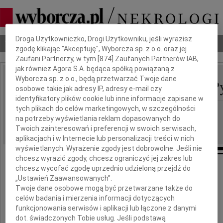
Dbamy o Twoją prywatność
Droga Użytkowniczko, Drogi Użytkowniku, jeśli wyrazisz
Nekrologi
Odeszli
Poradnik pogrzebowy
zgodę klikając "Akceptuję", Wyborcza sp. z o.o. oraz jej
Zaufani Partnerzy, w tym [
874
] Zaufanych Partnerów IAB,
jak również Agora S.A. będąca spółką powiązaną z
Wyborcza sp. z o.o., będą przetwarzać Twoje dane
Mirosława Dudzińska-Py
IMIĘ I NAZWISKO:
osobowe takie jak adresy IP, adresy e-mail czy
identyfikatory plików cookie lub inne informacje zapisane w
tych plikach do celów marketingowych, w szczególności
Warszawa
REGION:
na potrzeby wyświetlania reklam dopasowanych do
29.10.2025
DATA EMISJI:
Twoich zainteresowań i preferencji w swoich serwisach,
aplikacjach i w Internecie lub personalizacji treści w nich
wyświetlanych. Wyrażenie zgody jest dobrowolne. Jeśli nie
chcesz wyrazić zgody, chcesz ograniczyć jej zakres lub
chcesz wycofać zgodę uprzednio udzieloną przejdź do
23 października 2025 roku zmarła
„Ustawień Zaawansowanych”.
w wieku 79 lat
Twoje dane osobowe mogą być przetwarzane także do
nasza ukochana Żona i Mama
celów badania i mierzenia informacji dotyczących
funkcjonowania serwisów i aplikacji lub łączone z danymi
dot. świadczonych Tobie usług. Jeśli podstawą