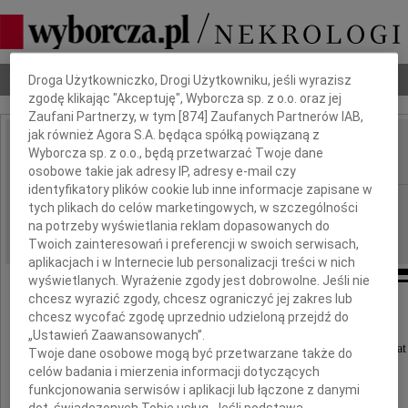
Dbamy o Twoją prywatność
Nekrologi
Odeszli
Poradnik pogrzebowy
Droga Użytkowniczko, Drogi Użytkowniku, jeśli wyrazisz
zgodę klikając "Akceptuję", Wyborcza sp. z o.o. oraz jej
Zaufani Partnerzy, w tym [
874
] Zaufanych Partnerów IAB,
jak również Agora S.A. będąca spółką powiązaną z
Czesław Koskowski
Wyborcza sp. z o.o., będą przetwarzać Twoje dane
IMIĘ I NAZWISKO:
osobowe takie jak adresy IP, adresy e-mail czy
identyfikatory plików cookie lub inne informacje zapisane w
Warszawa
REGION:
tych plikach do celów marketingowych, w szczególności
na potrzeby wyświetlania reklam dopasowanych do
28.10.2025
DATA EMISJI:
Twoich zainteresowań i preferencji w swoich serwisach,
aplikacjach i w Internecie lub personalizacji treści w nich
wyświetlanych. Wyrażenie zgody jest dobrowolne. Jeśli nie
chcesz wyrazić zgody, chcesz ograniczyć jej zakres lub
chcesz wycofać zgodę uprzednio udzieloną przejdź do
Z żalem zawiadamiamy,
„Ustawień Zaawansowanych”.
że 23 października 2025 roku zmarł przeżywszy lat
Twoje dane osobowe mogą być przetwarzane także do
celów badania i mierzenia informacji dotyczących
funkcjonowania serwisów i aplikacji lub łączone z danymi