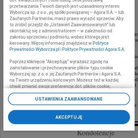
dot. świadczonych Tobie usług. Jeśli podstawą
przetwarzania Twoich danych jest uzasadniony interes
Wyborcza sp. z o.o., jej spółki powiązanej – Agora S.A. – lub
Czesław Koskowski
Zaufanych Partnerów, masz prawo wyrazić sprzeciw. Aby
to zrobić przejdź do „Ustawień Zaawansowanych” lub
skontaktuj się z administratorem – w zależności od
h. Dołęga. Inżynier, konstruktor w Instytucie Lotnic
zakresu sprzeciwu i podmiotu, wobec którego jest
główny negocjator międzynarodowych kontraktów dla polskiego prz
kierowany. Więcej informacji znajdziesz w
Polityce
samochodowego, przedsiębiorca.
Prywatności Wyborcza.pl
i
Polityce Prywatności Agora S.A.
Pilot szybowców, żeglarz, myśliwy.
Erudyta i poliglota, człowiek wielu pasji i talentó
Poprzez kliknięcie "Akceptuję" wyrażasz zgodę na
zainstalowanie i przechowywanie plików typu cookie
Msza Św. żałobna odbędzie się 3 listopada 2025 roku o god
w kościele p.w. Matki Bożej Królowej Polski przy ul. Gda
Wyborczej sp. z o. o. jej Zaufanych Partnerów i Agora S.A.
po czym nastąpi odprowadzenie Zmarłego do grobu rod
na Twoim urządzeniu końcowym. Możesz też w każdej
na Starych Powązkach - kondukt od Bramy VI
chwili zmienić swoje preferencje dot. plików cookie,
wyruszy o godzinie 14:30 do Kwatery 211.
ponownie wywołując narzędzie do zarządzania Twoimi
preferencjami dot. przetwarzania danych poprzez
USTAWIENIA ZAAWANSOWANE
odnośnik „Ustawienia prywatności” w stopce serwisu i
Żona, Synowie z Rodzinami, Wnuki i Prawnuki
przechodząc do sekcji „Ustawienia zaawansowane”.
Zmiana ustawień plików cookie możliwa jest także za
AKCEPTUJĘ
pomocą ustawień przeglądarki.
Kondolencje
My, nasi Zaufani Partnerzy i Agora S.A. możemy