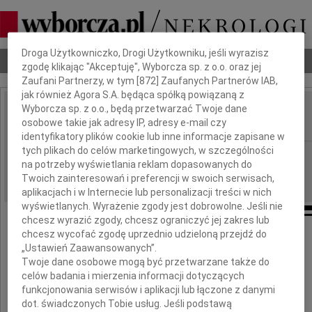
Dbamy o Twoją prywatność
Droga Użytkowniczko, Drogi Użytkowniku, jeśli wyrazisz
Nekrologi
Odeszli
Poradnik pogrzebowy
zgodę klikając "Akceptuję", Wyborcza sp. z o.o. oraz jej
Zaufani Partnerzy, w tym [
872
] Zaufanych Partnerów IAB,
jak również Agora S.A. będąca spółką powiązaną z
Wyborcza sp. z o.o., będą przetwarzać Twoje dane
Henryk Ryszewski
osobowe takie jak adresy IP, adresy e-mail czy
IMIĘ I NAZWISKO:
identyfikatory plików cookie lub inne informacje zapisane w
tych plikach do celów marketingowych, w szczególności
Warszawa
REGION:
na potrzeby wyświetlania reklam dopasowanych do
27.10.2025
DATA EMISJI:
Twoich zainteresowań i preferencji w swoich serwisach,
aplikacjach i w Internecie lub personalizacji treści w nich
wyświetlanych. Wyrażenie zgody jest dobrowolne. Jeśli nie
chcesz wyrazić zgody, chcesz ograniczyć jej zakres lub
chcesz wycofać zgodę uprzednio udzieloną przejdź do
„Ustawień Zaawansowanych”.
W dniu 17 października 2025 roku
zmarł przeżywszy 75 lat
Twoje dane osobowe mogą być przetwarzane także do
celów badania i mierzenia informacji dotyczących
funkcjonowania serwisów i aplikacji lub łączone z danymi
dot. świadczonych Tobie usług. Jeśli podstawą