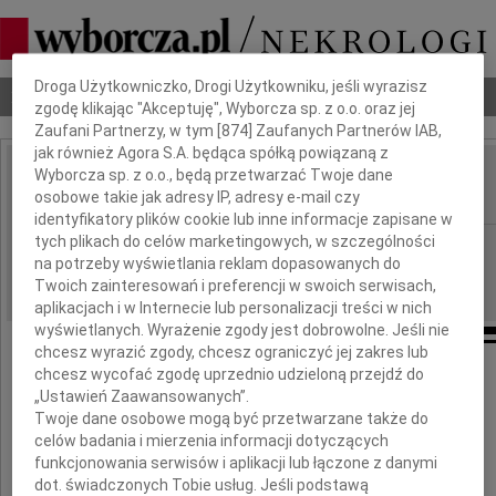
Dbamy o Twoją prywatność
Droga Użytkowniczko, Drogi Użytkowniku, jeśli wyrazisz
Nekrologi
Odeszli
Poradnik pogrzebowy
zgodę klikając "Akceptuję", Wyborcza sp. z o.o. oraz jej
Zaufani Partnerzy, w tym [
874
] Zaufanych Partnerów IAB,
jak również Agora S.A. będąca spółką powiązaną z
Wyborcza sp. z o.o., będą przetwarzać Twoje dane
Andrzej Beuermann
IMIĘ I NAZWISKO:
osobowe takie jak adresy IP, adresy e-mail czy
identyfikatory plików cookie lub inne informacje zapisane w
tych plikach do celów marketingowych, w szczególności
Warszawa
REGION:
na potrzeby wyświetlania reklam dopasowanych do
24.10.2025
DATA EMISJI:
Twoich zainteresowań i preferencji w swoich serwisach,
aplikacjach i w Internecie lub personalizacji treści w nich
wyświetlanych. Wyrażenie zgody jest dobrowolne. Jeśli nie
chcesz wyrazić zgody, chcesz ograniczyć jej zakres lub
chcesz wycofać zgodę uprzednio udzieloną przejdź do
Z głębokim smutkiem zawiadamiam,
„Ustawień Zaawansowanych”.
że w dniu 11 września 2025 roku
Twoje dane osobowe mogą być przetwarzane także do
zmarł w wieku 87 lat mój jedyny Brat
celów badania i mierzenia informacji dotyczących
funkcjonowania serwisów i aplikacji lub łączone z danymi
dot. świadczonych Tobie usług. Jeśli podstawą