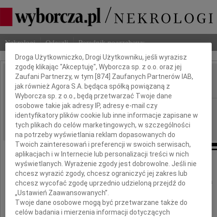
Dbamy o Twoją prywatność
Nekrologi
Odeszli
Poradnik pogrzebowy
Droga Użytkowniczko, Drogi Użytkowniku, jeśli wyrazisz
zgodę klikając "Akceptuję", Wyborcza sp. z o.o. oraz jej
Zaufani Partnerzy, w tym [
874
] Zaufanych Partnerów IAB,
Beata Szepietowska
IMIĘ I NAZWISKO:
jak również Agora S.A. będąca spółką powiązaną z
Wyborcza sp. z o.o., będą przetwarzać Twoje dane
osobowe takie jak adresy IP, adresy e-mail czy
Warszawa
REGION:
identyfikatory plików cookie lub inne informacje zapisane w
17.10.2025
DATA EMISJI:
tych plikach do celów marketingowych, w szczególności
na potrzeby wyświetlania reklam dopasowanych do
Twoich zainteresowań i preferencji w swoich serwisach,
aplikacjach i w Internecie lub personalizacji treści w nich
wyświetlanych. Wyrażenie zgody jest dobrowolne. Jeśli nie
13 października 2025 roku
chcesz wyrazić zgody, chcesz ograniczyć jej zakres lub
odeszła Moja Droga Przyjaciółka
chcesz wycofać zgodę uprzednio udzieloną przejdź do
„Ustawień Zaawansowanych”.
Twoje dane osobowe mogą być przetwarzane także do
celów badania i mierzenia informacji dotyczących