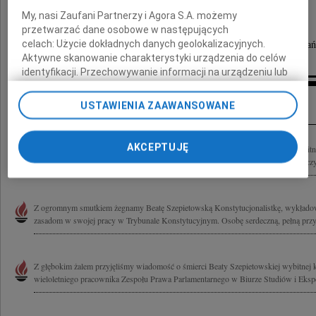
My, nasi Zaufani Partnerzy i Agora S.A. możemy
Msza święta żałobna zostanie odprawiona
przetwarzać dane osobowe w następujących
20 października 2025 roku o godzinie 10.30
celach:
Użycie dokładnych danych geolokalizacyjnych.
w kościele Św. Dominika w Warszawie. ul Dominikań
Aktywne skanowanie charakterystyki urządzenia do celów
identyfikacji. Przechowywanie informacji na urządzeniu lub
dostęp do nich. Spersonalizowane reklamy i treści, pomiar
Inne kondolencje
reklam i treści, badnie odbiorców i ulepszanie usług.
USTAWIENIA ZAAWANSOWANE
Lista Zaufanych Partnerów
AKCEPTUJĘ
Z głębokim żalem przyjąłem wiadomość o śmierci Pani Beaty Szepietowskiej wybitnej
pracowniczki Kancelarii Sejmu i Trybunału Konstytucyjnego, świetnej wykładowczy
Z ogromnym smutkiem żegnamy Beatę Szepietowską Konstytucjonalistkę, wykłado
zasadom w swojej pracy w Trybunale Konstytucyjnym. Osobę serdeczną, pełną przyja
Z głębokim żalem przyjęliśmy wiadomość o śmierci Beaty Szepietowskiej wybitnej ko
wieloletniego pracownika Zespołu Prawa Parlamentarnego w Biurze Studiów i Ekspe