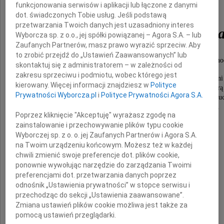
funkcjonowania serwisów i aplikacji lub łączone z danymi
dot. świadczonych Tobie usług. Jeśli podstawą
przetwarzania Twoich danych jest uzasadniony interes
Beata Szepietowsk
Wyborcza sp. z o.o., jej spółki powiązanej – Agora S.A. – lub
Zaufanych Partnerów, masz prawo wyrazić sprzeciw. Aby
to zrobić przejdź do „Ustawień Zaawansowanych” lub
Osoba wyjątkowa. Skromna, życzliwa, pomoc
skontaktuj się z administratorem – w zależności od
zakresu sprzeciwu i podmiotu, wobec którego jest
Wspaniała prawniczka, konstytucjonalistka, wykładowczyni
kierowany. Więcej informacji znajdziesz w
Polityce
Swój wyjątkowy talent prawniczy poświęciła pracy którą
Prywatności Wyborcza.pl
i
Polityce Prywatności Agora S.A.
na Uniwersytecie Warszawskim, w Trybunale Konstytu
Kancelarii Sejmu i Kancelarii Prezydenta RP.
Poprzez kliknięcie "Akceptuję" wyrażasz zgodę na
zainstalowanie i przechowywanie plików typu cookie
Składamy wyrazy głębokiego współczucia
Wyborczej sp. z o. o. jej Zaufanych Partnerów i Agora S.A.
na Twoim urządzeniu końcowym. Możesz też w każdej
chwili zmienić swoje preferencje dot. plików cookie,
Mamie Beaty i Przyjaciołom
ponownie wywołując narzędzie do zarządzania Twoimi
preferencjami dot. przetwarzania danych poprzez
odnośnik „Ustawienia prywatności” w stopce serwisu i
przechodząc do sekcji „Ustawienia zaawansowane”.
Iwona Maruszak z rodziną
Zmiana ustawień plików cookie możliwa jest także za
pomocą ustawień przeglądarki.