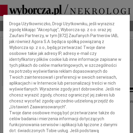
Dbamy o Twoją prywatność
Droga Użytkowniczko, Drogi Użytkowniku, jeśli wyrazisz
Nekrologi
Odeszli
Poradnik pogrzebowy
zgodę klikając "Akceptuję", Wyborcza sp. z o.o. oraz jej
Zaufani Partnerzy, w tym [
872
] Zaufanych Partnerów IAB,
jak również Agora S.A. będąca spółką powiązaną z
Wyborcza sp. z o.o., będą przetwarzać Twoje dane
Mieczysław Kruczyk
IMIĘ I NAZWISKO:
osobowe takie jak adresy IP, adresy e-mail czy
identyfikatory plików cookie lub inne informacje zapisane w
tych plikach do celów marketingowych, w szczególności
Warszawa
REGION:
na potrzeby wyświetlania reklam dopasowanych do
16.10.2025
DATA EMISJI:
Twoich zainteresowań i preferencji w swoich serwisach,
aplikacjach i w Internecie lub personalizacji treści w nich
wyświetlanych. Wyrażenie zgody jest dobrowolne. Jeśli nie
chcesz wyrazić zgody, chcesz ograniczyć jej zakres lub
chcesz wycofać zgodę uprzednio udzieloną przejdź do
Z żalem zawiadamiamy, że dnia 27 września 2025 r
„Ustawień Zaawansowanych”.
zmarł w wieku 62 lat
Twoje dane osobowe mogą być przetwarzane także do
nasz Kochany Mąż, Tata i Brat
Major Wojska Polskiego
celów badania i mierzenia informacji dotyczących
funkcjonowania serwisów i aplikacji lub łączone z danymi
dot. świadczonych Tobie usług. Jeśli podstawą