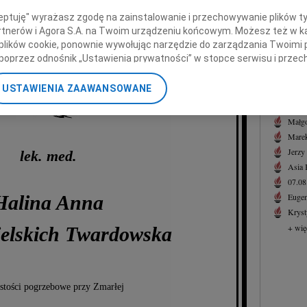
 od nas w Pasadenie, California,
Józef
ceptuję" wyrażasz zgodę na zainstalowanie i przechowywanie plików t
Z głę
Partnerów i Agora S.A. na Twoim urządzeniu końcowym. Możesz też w ka
+ wię
 plików cookie, ponownie wywołując narzędzie do zarządzania Twoimi 
a Mama, Babcia, Prababcia, Siostra i Ciocia
poprzez odnośnik „Ustawienia prywatności” w stopce serwisu i przec
NAJNOWS
ane”. Zmiana ustawień plików cookie możliwa jest także za pomocą u
07.0
USTAWIENIA ZAAWANSOWANE
07.0
nerzy i Agora S.A. możemy przetwarzać dane osobowe w następującyc
Jacek
okalizacyjnych. Aktywne skanowanie charakterystyki urządzenia do ce
Małgo
cji na urządzeniu lub dostęp do nich. Spersonalizowane reklamy i tre
Marek
w i ulepszanie usług.
Lista Zaufanych Partnerów
Jerzy
lek. med.
Asia
07.0
Halina Anna
Eugen
Kryst
+ wię
ielskich Twardowska
stości pogrzebowe przy Zmarłej