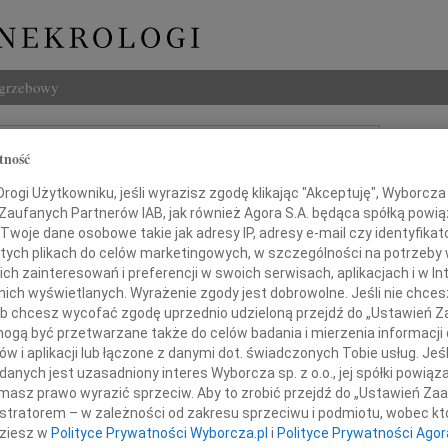
ogrzebowy
Szukaj
tność
 Anna Nowosielska
Imię i na
ogi Użytkowniku, jeśli wyrazisz zgodę klikając "Akceptuję", Wyborcza sp
owska
 Zaufanych Partnerów IAB, jak również Agora S.A. będąca spółką powi
Twoje dane osobowe takie jak adresy IP, adresy e-mail czy identyfikato
 tych plikach do celów marketingowych, w szczególności na potrzeby 
INNE NE
 zainteresowań i preferencji w swoich serwisach, aplikacjach i w Int
w nich wyświetlanych. Wyrażenie zgody jest dobrowolne. Jeśli nie chce
Andrz
 lub chcesz wycofać zgodę uprzednio udzieloną przejdź do „Ustawień
Andrz
gą być przetwarzane także do celów badania i mierzenia informacji
Bogu
w i aplikacji lub łączone z danymi dot. świadczonych Tobie usług. Jeś
Z głę
nych jest uzasadniony interes Wyborcza sp. z o.o., jej spółki powiąza
Bogu
masz prawo wyrazić sprzeciw. Aby to zrobić przejdź do „Ustawień Z
Z głę
wiadamiamy, że w dniu 8 września 2025 roku,
istratorem – w zależności od zakresu sprzeciwu i podmiotu, wobec któ
Barba
dziesz w
Polityce Prywatności Wyborcza.pl
i
Polityce Prywatności Agor
Mgr B