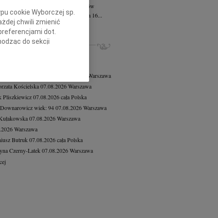
 Kazimierz Mościcki
21.07.2026
Kraków
ypu cookie Wyborczej sp.
bokim smutkiem zawiadamiamy, że dnia 16...
żdej chwili zmienić
cej
preferencjami dot.
hodząc do sekcji
ZE NEKROLOGI, KONDOLENCJE
stawień przeglądarki.
8.2026
Warszawa
8.2026
Warszawa
h celach:
Użycie
 Tadeusz Duniec
wiek: 79
07.08.2026
Warszawa
lów identyfikacji.
rzata Kościelska
07.08.2026
Warszawa
ści, pomiar reklam i
 Pliszkiewicz
07.08.2026
cała Polska
 Downarowicz
wiek: 94
07.08.2026
Warszawa
 Kułakowska
07.08.2026
Warszawa
8.2026
Warszawa
iusz Butruk
07.08.2026
cała Polska
yna Czerny-Latek
07.08.2026
Warszawa
cej