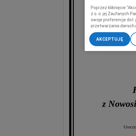
odeszła
Poprzez kliknięcie "Ak
z o. o. jej Zaufanych 
swoje preferencje dot.
Nasza Najukochańsz
przetwarzania danych 
„Ustawienia zaawansow
AKCEPTUJĘ
My, nasi Zaufani Part
dokładnych danych geol
Przechowywanie informa
treści, badnie odbiorcó
z Nowos
Uroczy