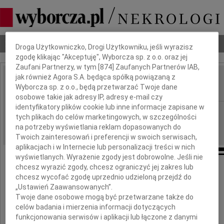
Dbamy o Twoją prywatność
Nekrologi
Odeszli
Poradnik pogrzebowy
Droga Użytkowniczko, Drogi Użytkowniku, jeśli wyrazisz
zgodę klikając "Akceptuję", Wyborcza sp. z o.o. oraz jej
Zaufani Partnerzy, w tym [
874
] Zaufanych Partnerów IAB,
jak również Agora S.A. będąca spółką powiązaną z
Małgorzata Pałłasz
Wyborcza sp. z o.o., będą przetwarzać Twoje dane
IMIĘ I NAZWISKO:
osobowe takie jak adresy IP, adresy e-mail czy
identyfikatory plików cookie lub inne informacje zapisane w
Warszawa
REGION:
tych plikach do celów marketingowych, w szczególności
14.10.2025
DATA EMISJI:
na potrzeby wyświetlania reklam dopasowanych do
Twoich zainteresowań i preferencji w swoich serwisach,
aplikacjach i w Internecie lub personalizacji treści w nich
wyświetlanych. Wyrażenie zgody jest dobrowolne. Jeśli nie
chcesz wyrazić zgody, chcesz ograniczyć jej zakres lub
chcesz wycofać zgodę uprzednio udzieloną przejdź do
Czterdzieści lat temu odeszła
„Ustawień Zaawansowanych”.
Twoje dane osobowe mogą być przetwarzane także do
Małgorzata Pałłasz
celów badania i mierzenia informacji dotyczących
funkcjonowania serwisów i aplikacji lub łączone z danymi