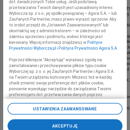
dot. świadczonych Tobie usług. Jeśli podstawą
przetwarzania Twoich danych jest uzasadniony interes
Była aktorką Studenckiego Teatru Satyryków (STS
Wyborcza sp. z o.o., jej spółki powiązanej – Agora S.A. – lub
wieloletnią redaktorką Teatru Telewizji Polskiej.
Zaufanych Partnerów, masz prawo wyrazić sprzeciw. Aby
Kierowała Teatrem Małych Form.
to zrobić przejdź do „Ustawień Zaawansowanych” lub
Dzięki niej powstało ponad sto programów poetycki
skontaktuj się z administratorem – w zależności od
w tym cykl spektakli wg "Pana Tadeusza".
Wśród innych spektakli warto przypomnieć "Opowieści moj
zakresu sprzeciwu i podmiotu, wobec którego jest
jednoaktówki Fredry, "Śmierć Komiwojażera", "Zmierzch Dł
kierowany. Więcej informacji znajdziesz w
Polityce
Bardzo ceniła Białoszewskiego, Słonimskiego, Stach
Prywatności Wyborcza.pl
i
Polityce Prywatności Agora S.A.
Współpracowała z Andrzejem Łapickim, Adamem Hanuszk
Ryszardą Hanin, Zofią Małynicz, Wojciechem Siemi
Poprzez kliknięcie "Akceptuję" wyrażasz zgodę na
Gustawem Holoubkiem, Zofią Kucówną i innymi znakomi
zainstalowanie i przechowywanie plików typu cookie
To Jej determinacji widzowie zawdzięczali cykl
Wyborczej sp. z o. o. jej Zaufanych Partnerów i Agora S.A.
Teatr Telewizji na Świecie,
na Twoim urządzeniu końcowym. Możesz też w każdej
a w szczególności spektakle szekspirowskie BBC
chwili zmienić swoje preferencje dot. plików cookie,
Oddana pracy, kochająca dobrą polszczyznę,
ponownie wywołując narzędzie do zarządzania Twoimi
zabiegająca o najwyższy poziom artystyczny.
preferencjami dot. przetwarzania danych poprzez
Piękna i elegancka kobieta. Odeszła przedwcześnie w wie
odnośnik „Ustawienia prywatności” w stopce serwisu i
wskutek ciężkiej choroby serca
przechodząc do sekcji „Ustawienia zaawansowane”.
wywołanej głodem podczas okupacji niemieckiej
USTAWIENIA ZAAWANSOWANE
Zmiana ustawień plików cookie możliwa jest także za
pomocą ustawień przeglądarki.
O chwilę zadumy proszą
AKCEPTUJĘ
My, nasi Zaufani Partnerzy i Agora S.A. możemy