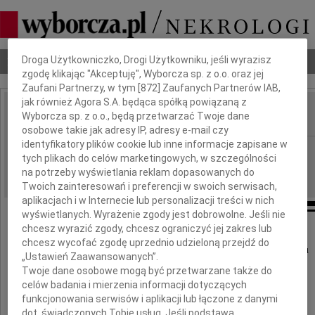
Dbamy o Twoją prywatność
Droga Użytkowniczko, Drogi Użytkowniku, jeśli wyrazisz
Nekrologi
Odeszli
Poradnik pogrzebowy
zgodę klikając "Akceptuję", Wyborcza sp. z o.o. oraz jej
Zaufani Partnerzy, w tym [
872
] Zaufanych Partnerów IAB,
jak również Agora S.A. będąca spółką powiązaną z
Wyborcza sp. z o.o., będą przetwarzać Twoje dane
IMIĘ I NAZWISKO:
osobowe takie jak adresy IP, adresy e-mail czy
identyfikatory plików cookie lub inne informacje zapisane w
Warszawa
REGION:
tych plikach do celów marketingowych, w szczególności
07.10.2009
DATA EMISJI:
na potrzeby wyświetlania reklam dopasowanych do
Twoich zainteresowań i preferencji w swoich serwisach,
aplikacjach i w Internecie lub personalizacji treści w nich
wyświetlanych. Wyrażenie zgody jest dobrowolne. Jeśli nie
chcesz wyrazić zgody, chcesz ograniczyć jej zakres lub
chcesz wycofać zgodę uprzednio udzieloną przejdź do
Żegnamy zmarłego 5 października 2009 roku
„Ustawień Zaawansowanych”.
Twoje dane osobowe mogą być przetwarzane także do
celów badania i mierzenia informacji dotyczących
prof. dr. hab.
funkcjonowania serwisów i aplikacji lub łączone z danymi
dot. świadczonych Tobie usług. Jeśli podstawą