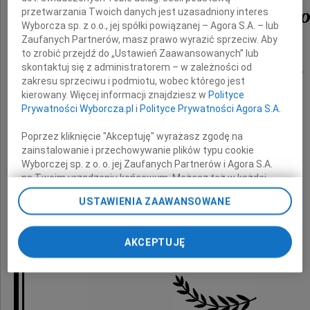
Leszka Zienkowskieg
przetwarzania Twoich danych jest uzasadniony interes
Wyborcza sp. z o.o., jej spółki powiązanej – Agora S.A. – lub
Zaufanych Partnerów, masz prawo wyrazić sprzeciw. Aby
to zrobić przejdź do „Ustawień Zaawansowanych” lub
skontaktuj się z administratorem – w zależności od
czołowego polskiego ekonomistę i statystyka,
zakresu sprzeciwu i podmiotu, wobec którego jest
członka Rady Naukowej naszego Instytutu,
kierowany. Więcej informacji znajdziesz w
Polityce
jego pracownika w latach 1983-85,
Prywatności Wyborcza.pl
i
Polityce Prywatności Agora S.A.
a później współpracownika.
Poprzez kliknięcie "Akceptuję" wyrażasz zgodę na
Był powszechnie uznanym autorytetem
zainstalowanie i przechowywanie plików typu cookie
Wyborczej sp. z o. o. jej Zaufanych Partnerów i Agora S.A.
w zakresie makroekonomii i statystyki
na Twoim urządzeniu końcowym. Możesz też w każdej
chwili zmienić swoje preferencje dot. plików cookie,
USTAWIENIA ZAAWANSOWANE
ponownie wywołując narzędzie do zarządzania Twoimi
Instytut Nauk Ekonomicznych
preferencjami dot. przetwarzania danych poprzez
Polskiej Akademii Nauk
odnośnik „Ustawienia prywatności” w stopce serwisu i
AKCEPTUJĘ
przechodząc do sekcji „Ustawienia zaawansowane”.
Zmiana ustawień plików cookie możliwa jest także za
pomocą ustawień przeglądarki.
My, nasi Zaufani Partnerzy i Agora S.A. możemy