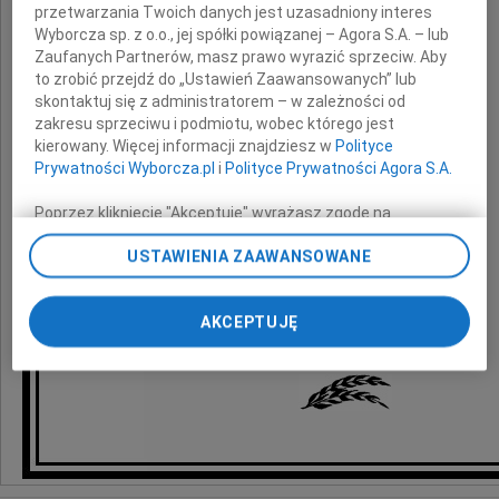
przetwarzania Twoich danych jest uzasadniony interes
Wyborcza sp. z o.o., jej spółki powiązanej – Agora S.A. – lub
Zaufanych Partnerów, masz prawo wyrazić sprzeciw. Aby
z powodu śmierci
to zrobić przejdź do „Ustawień Zaawansowanych” lub
skontaktuj się z administratorem – w zależności od
Mamy
zakresu sprzeciwu i podmiotu, wobec którego jest
kierowany. Więcej informacji znajdziesz w
Polityce
Prywatności Wyborcza.pl
i
Polityce Prywatności Agora S.A.
Poprzez kliknięcie "Akceptuję" wyrażasz zgodę na
składają
zainstalowanie i przechowywanie plików typu cookie
USTAWIENIA ZAAWANSOWANE
Wyborczej sp. z o. o. jej Zaufanych Partnerów i Agora S.A.
koleżanki i koledzy
na Twoim urządzeniu końcowym. Możesz też w każdej
chwili zmienić swoje preferencje dot. plików cookie,
z Oficyny Literackiej Noir sur Blanc
AKCEPTUJĘ
ponownie wywołując narzędzie do zarządzania Twoimi
preferencjami dot. przetwarzania danych poprzez
odnośnik „Ustawienia prywatności” w stopce serwisu i
przechodząc do sekcji „Ustawienia zaawansowane”.
Zmiana ustawień plików cookie możliwa jest także za
pomocą ustawień przeglądarki.
My, nasi Zaufani Partnerzy i Agora S.A. możemy