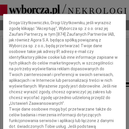
Dbamy o Twoją prywatność
Droga Użytkowniczko, Drogi Użytkowniku, jeśli wyrazisz
Nekrologi
Odeszli
Poradnik pogrzebowy
zgodę klikając "Akceptuję", Wyborcza sp. z o.o. oraz jej
Zaufani Partnerzy, w tym [
874
] Zaufanych Partnerów IAB,
jak również Agora S.A. będąca spółką powiązaną z
Wyborcza sp. z o.o., będą przetwarzać Twoje dane
IMIĘ I NAZWISKO:
osobowe takie jak adresy IP, adresy e-mail czy
identyfikatory plików cookie lub inne informacje zapisane w
Warszawa
REGION:
tych plikach do celów marketingowych, w szczególności
na potrzeby wyświetlania reklam dopasowanych do
14.08.2025
DATA EMISJI:
Twoich zainteresowań i preferencji w swoich serwisach,
aplikacjach i w Internecie lub personalizacji treści w nich
wyświetlanych. Wyrażenie zgody jest dobrowolne. Jeśli nie
chcesz wyrazić zgody, chcesz ograniczyć jej zakres lub
chcesz wycofać zgodę uprzednio udzieloną przejdź do
Wyrazy głębokiego współczucia
„Ustawień Zaawansowanych”.
naszej koleżance
Twoje dane osobowe mogą być przetwarzane także do
celów badania i mierzenia informacji dotyczących
funkcjonowania serwisów i aplikacji lub łączone z danymi
Joannie Góreckiej
dot. świadczonych Tobie usług. Jeśli podstawą