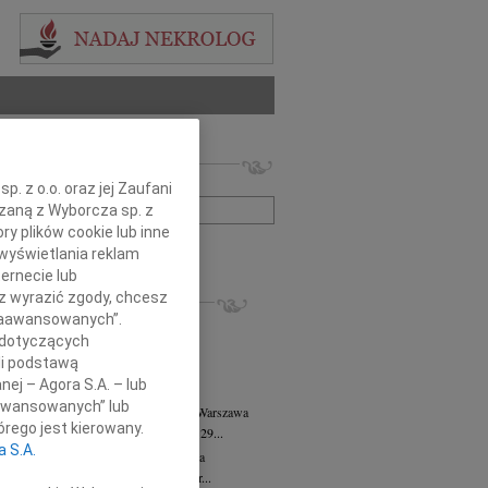
 nekrologów i wspomnień
zwisko lub numer ogłoszenia:
. z o.o. oraz jej Zaufani
ązaną z Wyborcza sp. z
ry plików cookie lub inne
+ szukanie zaawansowane
wyświetlania reklam
ernecie lub
KROLOGI
sz wyrazić zgody, chcesz
 Zaawansowanych”.
8.2026
Warszawa
 dotyczących
anie Wydziału dr hab. Julii Kubisie,...
li podstawą
8.2026
Warszawa
nej – Agora S.A. – lub
j kochanej i dzielnej Marylce Butruk...
aawansowanych” lub
 Tadeusz Duniec
wiek: 79
07.08.2026
Warszawa
rego jest kierowany.
lkim żalem przyjęliśmy wiadomość, że 29...
a S.A.
rzata Kościelska
07.08.2026
Warszawa
u 3 sierpnia 2026 roku zmarła Profesor...