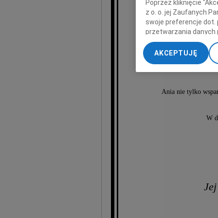
Poprzez kliknięcie "Ak
z o. o. jej Zaufanych 
A
swoje preferencje dot.
przetwarzania danych 
„Ustawienia zaawansow
znakomitą 
AKCEPTUJĘ
My, nasi Zaufani Part
związaną z O
dokładnych danych geol
Przechowywanie informa
treści, badnie odbiorcó
Ania nie tylko wspan
W dn
Jej