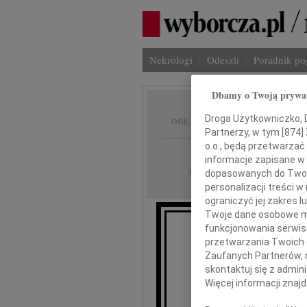
Nekrologi
Odeszli
Poradnik p
Dbamy o Twoją prywa
Anna L
Droga Użytkowniczko, Dr
IMIĘ I NAZWISKO:
Partnerzy, w tym [
874
]
o.o., będą przetwarzać 
Warszawa
REGION:
informacje zapisane w
01.08.2025
DATA EMISJI:
dopasowanych do Twoich
personalizacji treści 
ograniczyć jej zakres
Twoje dane osobowe mo
funkcjonowania serwisó
Z 
przetwarzania Twoich da
Zaufanych Partnerów, 
skontaktuj się z admin
Więcej informacji znaj