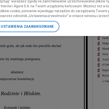
ceptuję" wyrażasz zgodę na zainstalowanie i przechowywanie plików t
07.0
Partnerów i Agora S.A. na Twoim urządzeniu końcowym. Możesz też w ka
Serde
nnę Lemiszkę
 plików cookie, ponownie wywołując narzędzie do zarządzania Twoimi 
+ wię
poprzez odnośnik „Ustawienia prywatności” w stopce serwisu i przec
NAJNOWS
ane”. Zmiana ustawień plików cookie możliwa jest także za pomocą u
skrzypaczkę, od ponad trzech dekad
USTAWIENIA ZAAWANSOWANE
07.0
nerzy i Agora S.A. możemy przetwarzać dane osobowe w następującyc
07.0
rkiestrą Polskiego Radia w Warszawie.
okalizacyjnych. Aktywne skanowanie charakterystyki urządzenia do ce
Jacek
cji na urządzeniu lub dostęp do nich. Spersonalizowane reklamy i tre
Małgo
w i ulepszanie usług.
Lista Zaufanych Partnerów
iale grała, ale jak mało kto potrafiła słuchać.
Marek
Jerzy
iu Jej ostatniego pożegnania
Asia
07.0
Eugen
składamy
Kryst
najszczersze kondolencje
+ wię
 Rodzinie i Bliskim.
Koleżanki i koledzy