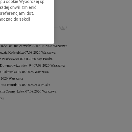
ypu cookie Wyborczej sp.
8.2026
Warszawa
żdej chwili zmienić
czne wyrazy współczucia dla...
preferencjami dot.
cej
hodząc do sekcji
ZE NEKROLOGI, KONDOLENCJE
stawień przeglądarki.
8.2026
Warszawa
h celach:
Użycie
8.2026
Warszawa
lów identyfikacji.
 Tadeusz Duniec
wiek: 79
07.08.2026
Warszawa
ści, pomiar reklam i
rzata Kościelska
07.08.2026
Warszawa
 Pliszkiewicz
07.08.2026
cała Polska
 Downarowicz
wiek: 94
07.08.2026
Warszawa
 Kułakowska
07.08.2026
Warszawa
8.2026
Warszawa
iusz Butruk
07.08.2026
cała Polska
yna Czerny-Latek
07.08.2026
Warszawa
cej