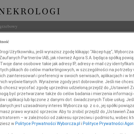
ogrzebowy
Szukaj
tność
emiszka
Imię i na
ogi Użytkowniku, jeśli wyrazisz zgodę klikając "Akceptuję", Wyborcza sp
 Zaufanych Partnerów IAB, jak również Agora S.A. będąca spółką powi
Twoje dane osobowe takie jak adresy IP, adresy e-mail czy identyfikato
 tych plikach do celów marketingowych, w szczególności na potrzeby 
 zainteresowań i preferencji w swoich serwisach, aplikacjach i w Int
INNE NE
w nich wyświetlanych. Wyrażenie zgody jest dobrowolne. Jeśli nie chce
 lub chcesz wycofać zgodę uprzednio udzieloną przejdź do „Ustawień
07.0
gą być przetwarzane także do celów badania i mierzenia informacji
Dziek
w i aplikacji lub łączone z danymi dot. świadczonych Tobie usług. Jeś
07.0
głębokim smutkiem żegnamy
nych jest uzasadniony interes Wyborcza sp. z o.o., jej spółki powiąza
Nasze
masz prawo wyrazić sprzeciw. Aby to zrobić przejdź do „Ustawień Z
Jacek
istratorem – w zależności od zakresu sprzeciwu i podmiotu, wobec któ
Z wie
dziesz w
Polityce Prywatności Wyborcza.pl
i
Polityce Prywatności Agor
Małgo
W dni