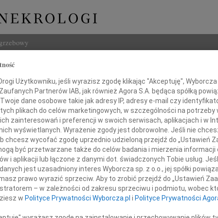
ogrzebowy
tność
Szukaj
ogi Użytkowniku, jeśli wyrazisz zgodę klikając "Akceptuję", Wyborcza sp
Imię i na
 Zaufanych Partnerów IAB, jak również Agora S.A. będąca spółką powi
Twoje dane osobowe takie jak adresy IP, adresy e-mail czy identyfikato
 tych plikach do celów marketingowych, w szczególności na potrzeby 
 zainteresowań i preferencji w swoich serwisach, aplikacjach i w Int
w nich wyświetlanych. Wyrażenie zgody jest dobrowolne. Jeśli nie chce
INNE NE
 lub chcesz wycofać zgodę uprzednio udzieloną przejdź do „Ustawień
Eugen
gą być przetwarzane także do celów badania i mierzenia informacji
Z głę
w i aplikacji lub łączone z danymi dot. świadczonych Tobie usług. Jeś
Zenon
nych jest uzasadniony interes Wyborcza sp. z o.o., jej spółki powiąza
tkiem przyjęliśmy wiadomość o śmierci
Z pow
masz prawo wyrazić sprzeciw. Aby to zrobić przejdź do „Ustawień Z
Wacł
istratorem – w zależności od zakresu sprzeciwu i podmiotu, wobec któ
Teściowej
Z głę
dziesz w
Polityce Prywatności Wyborcza.pl
i
Polityce Prywatności Agor
Andr
Z głę
ceptuję" wyrażasz zgodę na zainstalowanie i przechowywanie plików t