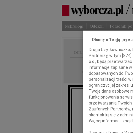
Nekrologi
Odeszli
Poradnik p
Dbamy o Twoją prywa
Droga Użytkowniczko, Dr
IMIĘ I NAZWISKO:
Partnerzy, w tym [
874
]
o.o., będą przetwarzać 
cała Polska
REGION:
informacje zapisane w
21.07.2025
DATA EMISJI:
dopasowanych do Twoich
personalizacji treści 
ograniczyć jej zakres
Twoje dane osobowe mo
funkcjonowania serwisó
przetwarzania Twoich da
Z żalem i smu
Zaufanych Partnerów, 
skontaktuj się z admin
Więcej informacji znaj
Poprzez kliknięcie "Ak