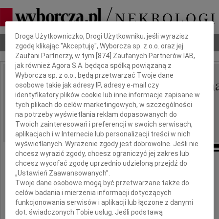
Dbamy o Twoją prywatność
Droga Użytkowniczko, Drogi Użytkowniku, jeśli wyrazisz
Nekrologi
Odeszli
Poradnik pogrzebowy
zgodę klikając "Akceptuję", Wyborcza sp. z o.o. oraz jej
Zaufani Partnerzy, w tym [
874
] Zaufanych Partnerów IAB,
jak również Agora S.A. będąca spółką powiązaną z
Wyborcza sp. z o.o., będą przetwarzać Twoje dane
Helena Teresa Handerm
osobowe takie jak adresy IP, adresy e-mail czy
IMIĘ I NAZWISKO:
identyfikatory plików cookie lub inne informacje zapisane w
tych plikach do celów marketingowych, w szczególności
Katowice
REGION:
na potrzeby wyświetlania reklam dopasowanych do
16.09.2010
DATA EMISJI:
Twoich zainteresowań i preferencji w swoich serwisach,
aplikacjach i w Internecie lub personalizacji treści w nich
wyświetlanych. Wyrażenie zgody jest dobrowolne. Jeśli nie
chcesz wyrazić zgody, chcesz ograniczyć jej zakres lub
chcesz wycofać zgodę uprzednio udzieloną przejdź do
25 lat temu odeszła
„Ustawień Zaawansowanych”.
Twoje dane osobowe mogą być przetwarzane także do
Helena Teresa
celów badania i mierzenia informacji dotyczących
funkcjonowania serwisów i aplikacji lub łączone z danymi
Handermander
dot. świadczonych Tobie usług. Jeśli podstawą