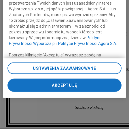
przetwarzania Twoich danych jest uzasadniony interes
Wyborcza sp. z o.o., jej spółki powiązanej – Agora S.A. – lub
Zaufanych Partnerów, masz prawo wyrazić sprzeciw. Aby
Zofia
to zrobić przejdź do „Ustawień Zaawansowanych” lub
skontaktuj się z administratorem – w zależności od
Wiankowska-Ładyka
zakresu sprzeciwu i podmiotu, wobec którego jest
kierowany. Więcej informacji znajdziesz w
Polityce
Prywatności Wyborcza.pl
i
Polityce Prywatności Agora S.A.
wieloletnia redaktorka i tłumaczka
Państwowego Wydawnictwa Naukowego.
Poprzez kliknięcie "Akceptuję" wyrażasz zgodę na
zainstalowanie i przechowywanie plików typu cookie
Pogrzeb odbędzie się
Wyborczej sp. z o. o. jej Zaufanych Partnerów i Agora S.A.
USTAWIENIA ZAAWANSOWANE
w czwartek, 10 lipca 2025 roku o godzinie 10.3
na Twoim urządzeniu końcowym. Możesz też w każdej
na cmentarzu Wólka Węglowa.
chwili zmienić swoje preferencje dot. plików cookie,
ponownie wywołując narzędzie do zarządzania Twoimi
AKCEPTUJĘ
preferencjami dot. przetwarzania danych poprzez
O czym z żalem zawiadamiają
odnośnik „Ustawienia prywatności” w stopce serwisu i
przechodząc do sekcji „Ustawienia zaawansowane”.
Zmiana ustawień plików cookie możliwa jest także za
Siostra z Rodziną
pomocą ustawień przeglądarki.
My, nasi Zaufani Partnerzy i Agora S.A. możemy