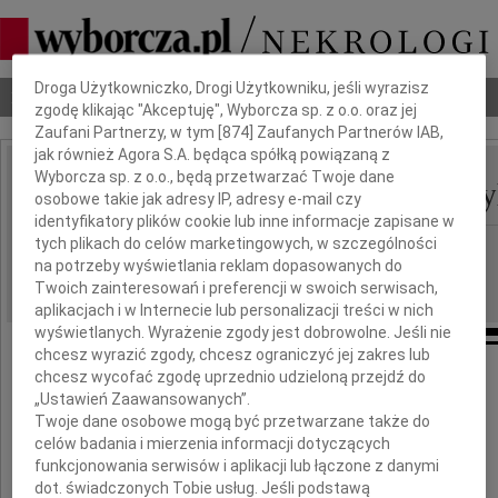
Dbamy o Twoją prywatność
Droga Użytkowniczko, Drogi Użytkowniku, jeśli wyrazisz
Nekrologi
Odeszli
Poradnik pogrzebowy
zgodę klikając "Akceptuję", Wyborcza sp. z o.o. oraz jej
Zaufani Partnerzy, w tym [
874
] Zaufanych Partnerów IAB,
jak również Agora S.A. będąca spółką powiązaną z
Wyborcza sp. z o.o., będą przetwarzać Twoje dane
Zofia Wiankowska-Łady
IMIĘ I NAZWISKO:
osobowe takie jak adresy IP, adresy e-mail czy
identyfikatory plików cookie lub inne informacje zapisane w
tych plikach do celów marketingowych, w szczególności
Warszawa
REGION:
na potrzeby wyświetlania reklam dopasowanych do
08.07.2025
DATA EMISJI:
Twoich zainteresowań i preferencji w swoich serwisach,
aplikacjach i w Internecie lub personalizacji treści w nich
wyświetlanych. Wyrażenie zgody jest dobrowolne. Jeśli nie
chcesz wyrazić zgody, chcesz ograniczyć jej zakres lub
chcesz wycofać zgodę uprzednio udzieloną przejdź do
1 lipca 2025 roku w wieku 87 lat zmarła
„Ustawień Zaawansowanych”.
Twoje dane osobowe mogą być przetwarzane także do
celów badania i mierzenia informacji dotyczących
funkcjonowania serwisów i aplikacji lub łączone z danymi
dot. świadczonych Tobie usług. Jeśli podstawą