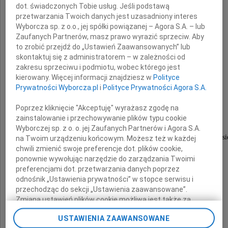
dot. świadczonych Tobie usług. Jeśli podstawą
przetwarzania Twoich danych jest uzasadniony interes
Wyborcza sp. z o.o., jej spółki powiązanej – Agora S.A. – lub
Zaufanych Partnerów, masz prawo wyrazić sprzeciw. Aby
to zrobić przejdź do „Ustawień Zaawansowanych” lub
skontaktuj się z administratorem – w zależności od
Andrzej Romanek
zakresu sprzeciwu i podmiotu, wobec którego jest
kierowany. Więcej informacji znajdziesz w
Polityce
Prywatności Wyborcza.pl
i
Polityce Prywatności Agora S.A.
GEOLOG
Poprzez kliknięcie "Akceptuję" wyrażasz zgodę na
zainstalowanie i przechowywanie plików typu cookie
Wyborczej sp. z o. o. jej Zaufanych Partnerów i Agora S.A.
Nabożeństwo żałobne w Jego intencji odbędzie si
na Twoim urządzeniu końcowym. Możesz też w każdej
chwili zmienić swoje preferencje dot. plików cookie,
ponownie wywołując narzędzie do zarządzania Twoimi
7 lipca 2025 r. o godz. 12:00
preferencjami dot. przetwarzania danych poprzez
odnośnik „Ustawienia prywatności” w stopce serwisu i
przechodząc do sekcji „Ustawienia zaawansowane”.
w Kościele Św. Maksymiliana Kolbego
Zmiana ustawień plików cookie możliwa jest także za
pomocą ustawień przeglądarki.
USTAWIENIA ZAAWANSOWANE
w Kielcach przy ulicy Radostowej 4,