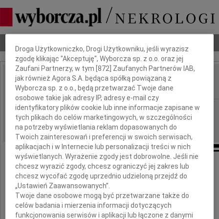
Dbamy o Twoją prywatność
Nekrologi
Odeszli
Poradnik pogrzebowy
Droga Użytkowniczko, Drogi Użytkowniku, jeśli wyrazisz
zgodę klikając "Akceptuję", Wyborcza sp. z o.o. oraz jej
Zaufani Partnerzy, w tym [
872
] Zaufanych Partnerów IAB,
jak również Agora S.A. będąca spółką powiązaną z
Andrzej Romanek
IMIĘ I NAZWISKO:
Wyborcza sp. z o.o., będą przetwarzać Twoje dane
osobowe takie jak adresy IP, adresy e-mail czy
identyfikatory plików cookie lub inne informacje zapisane w
Kielce
REGION:
tych plikach do celów marketingowych, w szczególności
03.07.2025
DATA EMISJI:
na potrzeby wyświetlania reklam dopasowanych do
Twoich zainteresowań i preferencji w swoich serwisach,
aplikacjach i w Internecie lub personalizacji treści w nich
wyświetlanych. Wyrażenie zgody jest dobrowolne. Jeśli nie
chcesz wyrazić zgody, chcesz ograniczyć jej zakres lub
1 lipca 2025 r., w wieku 75 lat
chcesz wycofać zgodę uprzednio udzieloną przejdź do
„Ustawień Zaawansowanych”.
Twoje dane osobowe mogą być przetwarzane także do
odszedł od nas
celów badania i mierzenia informacji dotyczących
funkcjonowania serwisów i aplikacji lub łączone z danymi