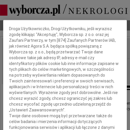
Dbamy o Twoją prywatność
Nekrologi
Odeszli
Poradnik pogrzebowy
Droga Użytkowniczko, Drogi Użytkowniku, jeśli wyrazisz
zgodę klikając "Akceptuję", Wyborcza sp. z o.o. oraz jej
Zaufani Partnerzy, w tym [
874
] Zaufanych Partnerów IAB,
jak również Agora S.A. będąca spółką powiązaną z
Julian Jonkisz
IMIĘ I NAZWISKO:
Wyborcza sp. z o.o., będą przetwarzać Twoje dane
osobowe takie jak adresy IP, adresy e-mail czy
identyfikatory plików cookie lub inne informacje zapisane w
Wrocław
REGION:
tych plikach do celów marketingowych, w szczególności
16.09.2010
DATA EMISJI:
na potrzeby wyświetlania reklam dopasowanych do
Twoich zainteresowań i preferencji w swoich serwisach,
aplikacjach i w Internecie lub personalizacji treści w nich
wyświetlanych. Wyrażenie zgody jest dobrowolne. Jeśli nie
chcesz wyrazić zgody, chcesz ograniczyć jej zakres lub
Z głębokim żalem przyjęliśmy wiadomość o śmier
chcesz wycofać zgodę uprzednio udzieloną przejdź do
wybitnego uczonego i wspaniałego wychowawc
„Ustawień Zaawansowanych”.
wielu pokoleń studentów
Twoje dane osobowe mogą być przetwarzane także do
celów badania i mierzenia informacji dotyczących
prof. dr. hab.
funkcjonowania serwisów i aplikacji lub łączone z danymi