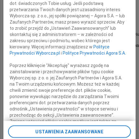
dot. świadczonych Tobie usług. Jeśli podstawą
Juliana Jonkisza
przetwarzania Twoich danych jest uzasadniony interes
Wyborcza sp. z o.o., jej spółki powiązanej – Agora S.A. – lub
Zaufanych Partnerów, masz prawo wyrazić sprzeciw. Aby
to zrobić przejdź do „Ustawień Zaawansowanych” lub
byłego Rektora
Akademii Wychowania Fizycznego we Wrocławiu
skontaktuj się z administratorem – w zależności od
zakresu sprzeciwu i podmiotu, wobec którego jest
Społeczność akademicka poniosła niepowetowaną str
kierowany. Więcej informacji znajdziesz w
Polityce
Prywatności Wyborcza.pl
i
Polityce Prywatności Agora S.A.
Wyrazy głębokiego współczucia
Poprzez kliknięcie "Akceptuję" wyrażasz zgodę na
zainstalowanie i przechowywanie plików typu cookie
Rodzinie
Wyborczej sp. z o. o. jej Zaufanych Partnerów i Agora S.A.
na Twoim urządzeniu końcowym. Możesz też w każdej
chwili zmienić swoje preferencje dot. plików cookie,
składają
ponownie wywołując narzędzie do zarządzania Twoimi
preferencjami dot. przetwarzania danych poprzez
odnośnik „Ustawienia prywatności” w stopce serwisu i
Rektor i Senat
przechodząc do sekcji „Ustawienia zaawansowane”.
Uniwersytetu Ekonomicznego
Zmiana ustawień plików cookie możliwa jest także za
pomocą ustawień przeglądarki.
we Wrocławiu
USTAWIENIA ZAAWANSOWANE