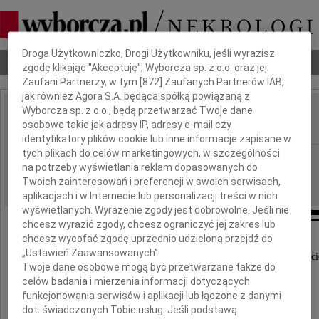
Dbamy o Twoją prywatność
Droga Użytkowniczko, Drogi Użytkowniku, jeśli wyrazisz
Nekrologi
Odeszli
Poradnik pogrzebowy
zgodę klikając "Akceptuję", Wyborcza sp. z o.o. oraz jej
Zaufani Partnerzy, w tym [
872
] Zaufanych Partnerów IAB,
jak również Agora S.A. będąca spółką powiązaną z
Wyborcza sp. z o.o., będą przetwarzać Twoje dane
Hieronim Ratkowski
osobowe takie jak adresy IP, adresy e-mail czy
IMIĘ I NAZWISKO:
identyfikatory plików cookie lub inne informacje zapisane w
tych plikach do celów marketingowych, w szczególności
Gdańsk
REGION:
na potrzeby wyświetlania reklam dopasowanych do
17.09.2010
DATA EMISJI:
Twoich zainteresowań i preferencji w swoich serwisach,
aplikacjach i w Internecie lub personalizacji treści w nich
wyświetlanych. Wyrażenie zgody jest dobrowolne. Jeśli nie
chcesz wyrazić zgody, chcesz ograniczyć jej zakres lub
chcesz wycofać zgodę uprzednio udzieloną przejdź do
Z głębokim żalem zawiadamiamy,
„Ustawień Zaawansowanych”.
że 12 września 2010 roku zmarł mój kochany Ojci
Twoje dane osobowe mogą być przetwarzane także do
celów badania i mierzenia informacji dotyczących
funkcjonowania serwisów i aplikacji lub łączone z danymi
dot. świadczonych Tobie usług. Jeśli podstawą