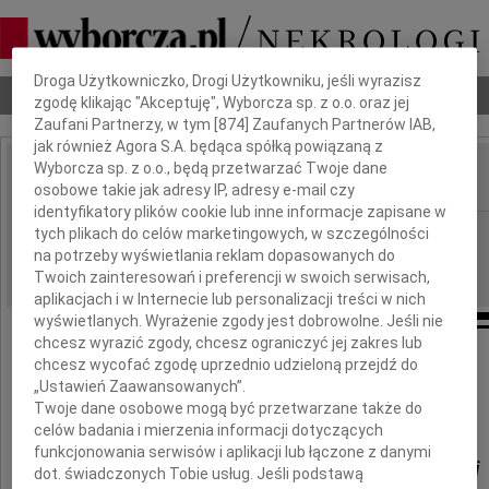
Dbamy o Twoją prywatność
Droga Użytkowniczko, Drogi Użytkowniku, jeśli wyrazisz
Nekrologi
Odeszli
Poradnik pogrzebowy
zgodę klikając "Akceptuję", Wyborcza sp. z o.o. oraz jej
Zaufani Partnerzy, w tym [
874
] Zaufanych Partnerów IAB,
jak również Agora S.A. będąca spółką powiązaną z
Wyborcza sp. z o.o., będą przetwarzać Twoje dane
osobowe takie jak adresy IP, adresy e-mail czy
IMIĘ I NAZWISKO:
identyfikatory plików cookie lub inne informacje zapisane w
Gdańsk
tych plikach do celów marketingowych, w szczególności
REGION:
na potrzeby wyświetlania reklam dopasowanych do
17.06.2025
DATA EMISJI:
Twoich zainteresowań i preferencji w swoich serwisach,
aplikacjach i w Internecie lub personalizacji treści w nich
wyświetlanych. Wyrażenie zgody jest dobrowolne. Jeśli nie
chcesz wyrazić zgody, chcesz ograniczyć jej zakres lub
chcesz wycofać zgodę uprzednio udzieloną przejdź do
Naszej Koleżance
„Ustawień Zaawansowanych”.
Pani Doktor
Twoje dane osobowe mogą być przetwarzane także do
celów badania i mierzenia informacji dotyczących
funkcjonowania serwisów i aplikacji lub łączone z danymi
Małgorzacie Krzyżanowskiej
dot. świadczonych Tobie usług. Jeśli podstawą