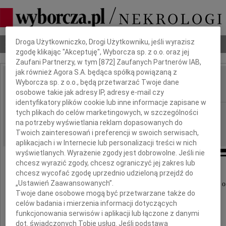
Dbamy o Twoją prywatność
Droga Użytkowniczko, Drogi Użytkowniku, jeśli wyrazisz
Nekrologi
Odeszli
Poradnik pogrzebowy
zgodę klikając "Akceptuję", Wyborcza sp. z o.o. oraz jej
Zaufani Partnerzy, w tym [
872
] Zaufanych Partnerów IAB,
jak również Agora S.A. będąca spółką powiązaną z
Witold Łada
Wyborcza sp. z o.o., będą przetwarzać Twoje dane
IMIĘ I NAZWISKO:
osobowe takie jak adresy IP, adresy e-mail czy
identyfikatory plików cookie lub inne informacje zapisane w
Warszawa
tych plikach do celów marketingowych, w szczególności
REGION:
na potrzeby wyświetlania reklam dopasowanych do
16.06.2025
DATA EMISJI:
Twoich zainteresowań i preferencji w swoich serwisach,
aplikacjach i w Internecie lub personalizacji treści w nich
wyświetlanych. Wyrażenie zgody jest dobrowolne. Jeśli nie
chcesz wyrazić zgody, chcesz ograniczyć jej zakres lub
chcesz wycofać zgodę uprzednio udzieloną przejdź do
„Ustawień Zaawansowanych”.
Z głębokim żalem i smutkiem przyjęliśmy wiadomość o
Twoje dane osobowe mogą być przetwarzane także do
celów badania i mierzenia informacji dotyczących
funkcjonowania serwisów i aplikacji lub łączone z danymi
dot. świadczonych Tobie usług. Jeśli podstawą