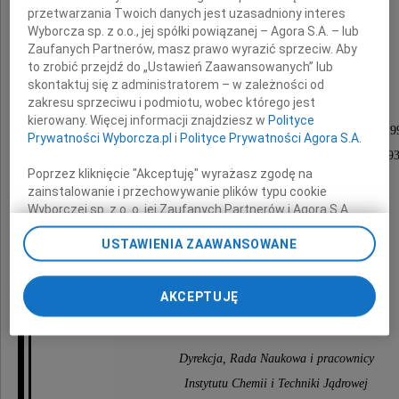
przetwarzania Twoich danych jest uzasadniony interes
Wyborcza sp. z o.o., jej spółki powiązanej – Agora S.A. – lub
Zaufanych Partnerów, masz prawo wyrazić sprzeciw. Aby
Witolda Łady
to zrobić przejdź do „Ustawień Zaawansowanych” lub
skontaktuj się z administratorem – w zależności od
zakresu sprzeciwu i podmiotu, wobec którego jest
kierowany. Więcej informacji znajdziesz w
Polityce
wiceprezesa Państwowej Agencji Atomistyki w latach 19
Prywatności Wyborcza.pl
i
Polityce Prywatności Agora S.A.
Głównego Inspektora Dozoru Jądrowego w latach 1993
Poprzez kliknięcie "Akceptuję" wyrażasz zgodę na
zainstalowanie i przechowywanie plików typu cookie
Wyborczej sp. z o. o. jej Zaufanych Partnerów i Agora S.A.
Rodzinie
na Twoim urządzeniu końcowym. Możesz też w każdej
USTAWIENIA ZAAWANSOWANE
chwili zmienić swoje preferencje dot. plików cookie,
ponownie wywołując narzędzie do zarządzania Twoimi
składamy
preferencjami dot. przetwarzania danych poprzez
AKCEPTUJĘ
wyrazy głębokiego współczucia
odnośnik „Ustawienia prywatności” w stopce serwisu i
przechodząc do sekcji „Ustawienia zaawansowane”.
Zmiana ustawień plików cookie możliwa jest także za
pomocą ustawień przeglądarki.
Dyrekcja, Rada Naukowa i pracownicy
Instytutu Chemii i Techniki Jądrowej
My, nasi Zaufani Partnerzy i Agora S.A. możemy