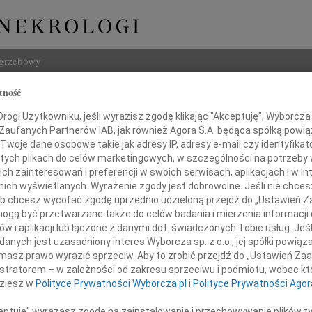
ogrzebowy
tność
Szukaj
ogi Użytkowniku, jeśli wyrazisz zgodę klikając "Akceptuję", Wyborcza sp
Imię i na
 Zaufanych Partnerów IAB, jak również Agora S.A. będąca spółką powi
Twoje dane osobowe takie jak adresy IP, adresy e-mail czy identyfikato
 tych plikach do celów marketingowych, w szczególności na potrzeby 
 zainteresowań i preferencji w swoich serwisach, aplikacjach i w Int
w nich wyświetlanych. Wyrażenie zgody jest dobrowolne. Jeśli nie chce
INNE NE
 lub chcesz wycofać zgodę uprzednio udzieloną przejdź do „Ustawień
05.0
gą być przetwarzane także do celów badania i mierzenia informacji
Nasze
w i aplikacji lub łączone z danymi dot. świadczonych Tobie usług. Jeś
azy głębokiego współczucia
04.0
nych jest uzasadniony interes Wyborcza sp. z o.o., jej spółki powiąza
z powodu śmierci
Panu 
masz prawo wyrazić sprzeciw. Aby to zrobić przejdź do „Ustawień Z
Zofia
istratorem – w zależności od zakresu sprzeciwu i podmiotu, wobec któ
Mamy
Nasze
dziesz w
Polityce Prywatności Wyborcza.pl
i
Polityce Prywatności Agor
31.0
Droga
ceptuję" wyrażasz zgodę na zainstalowanie i przechowywanie plików t