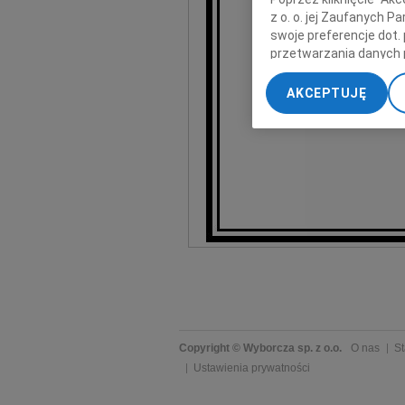
z o. o. jej Zaufanych 
Ad
swoje preferencje dot.
przetwarzania danych 
„Ustawienia zaawansow
AKCEPTUJĘ
My, nasi Zaufani Part
dokładnych danych geol
Przechowywanie informa
treści, badnie odbiorcó
Copyright © Wyborcza sp. z o.o.
O nas
St
Ustawienia prywatności