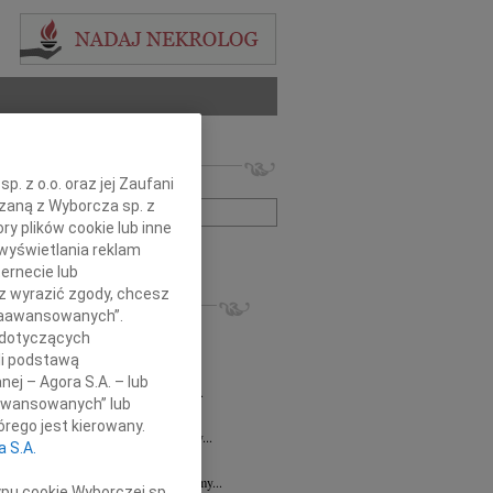
 nekrologów i wspomnień
. z o.o. oraz jej Zaufani
zwisko lub numer ogłoszenia:
ązaną z Wyborcza sp. z
ry plików cookie lub inne
wyświetlania reklam
+ szukanie zaawansowane
ernecie lub
sz wyrazić zgody, chcesz
KROLOGI
 Zaawansowanych”.
8.2026
Gdańsk
 dotyczących
 Koleżance Renacie Sęk w trudnych...
li podstawą
8.2026
Gdańsk
nej – Agora S.A. – lub
Piotrowi Widzowi Radnemu Sejmiku...
aawansowanych” lub
 Mazurek
03.08.2026
Gdańsk
rego jest kierowany.
j Koleżance Beacie Rumińskiej wyrazy...
a S.A.
7.2026
Gdańsk
 Aniu, z głębokim smutkiem przyjęliśmy...
ypu cookie Wyborczej sp.