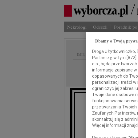
Nekrologi
Odeszli
Poradnik p
Dbamy o Twoją prywa
Droga Użytkowniczko, Dr
IMIĘ I NAZWISKO:
Partnerzy, w tym [
872
]
o.o., będą przetwarzać 
Gdańsk
REGION:
informacje zapisane w
16.09.2010
DATA EMISJI:
dopasowanych do Twoich
personalizacji treści 
ograniczyć jej zakres
Twoje dane osobowe mo
funkcjonowania serwisó
Wyr
przetwarzania Twoich da
Zaufanych Partnerów, 
skontaktuj się z admin
Więcej informacji znaj
Poprzez kliknięcie "Ak