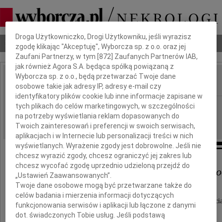
Dbamy o Twoją prywatność
Droga Użytkowniczko, Drogi Użytkowniku, jeśli wyrazisz
Nekrologi
Odeszli
Poradnik pogrzebowy
zgodę klikając "Akceptuję", Wyborcza sp. z o.o. oraz jej
Zaufani Partnerzy, w tym [
872
] Zaufanych Partnerów IAB,
jak również Agora S.A. będąca spółką powiązaną z
Wyborcza sp. z o.o., będą przetwarzać Twoje dane
osobowe takie jak adresy IP, adresy e-mail czy
IMIĘ I NAZWISKO:
identyfikatory plików cookie lub inne informacje zapisane w
Wrocław
tych plikach do celów marketingowych, w szczególności
REGION:
na potrzeby wyświetlania reklam dopasowanych do
11.06.2025
DATA EMISJI:
Twoich zainteresowań i preferencji w swoich serwisach,
aplikacjach i w Internecie lub personalizacji treści w nich
wyświetlanych. Wyrażenie zgody jest dobrowolne. Jeśli nie
chcesz wyrazić zgody, chcesz ograniczyć jej zakres lub
chcesz wycofać zgodę uprzednio udzieloną przejdź do
Panu Norbertowi Wolskiemu oraz ro
„Ustawień Zaawansowanych”.
Twoje dane osobowe mogą być przetwarzane także do
celów badania i mierzenia informacji dotyczących
wyrazy szczerego współczucia z powodu odejści
funkcjonowania serwisów i aplikacji lub łączone z danymi
dot. świadczonych Tobie usług. Jeśli podstawą