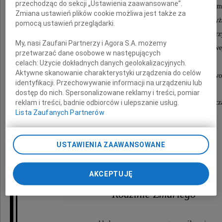
przechodząc do sekcji „Ustawienia zaawansowane”.
autorem publikacji, artykułów i referatów o zasięgu krajowym i
Zmiana ustawień plików cookie możliwa jest także za
Za swoje zasługi dla rozwoju nauki i szkolnictwa wy
pomocą ustawień przeglądarki.
był wielokrotnie odznaczany i wyróżniany, m.in.: Złotym Krz
My, nasi Zaufani Partnerzy i Agora S.A. możemy
Nagrodą Zespołową Ministra Edukacji Narodowe
przetwarzać dane osobowe w następujących
oraz Nagrodą Prezesa Rady Ministrów
celach:
Użycie dokładnych danych geolokalizacyjnych.
Aktywne skanowanie charakterystyki urządzenia do celów
stopnia II w kategorii "Wybitne krajowe osiągnięcia naukowo
identyfikacji. Przechowywanie informacji na urządzeniu lub
dostęp do nich. Spersonalizowane reklamy i treści, pomiar
reklam i treści, badnie odbiorców i ulepszanie usług.
Żegnamy uznanego i oddanego swej pracy badacz
Lista Zaufanych Partnerów
zaangażowanego w sprawy i rozwój Uczelni,
szanowanego nauczyciela akademickiego,
życzliwego i serdecznego kolegę,
USTAWIENIA ZAAWANSOWANE
przyjaciela naszej Uczelni.
AKCEPTUJĘ
Rodzinie Zmarłego