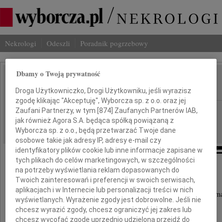
Nekrologi
Odeszli
Poradnik pogrzebowy
Dbamy o Twoją prywatność
Andrzej Dobrogowski
IMIĘ I NAZWISKO:
Droga Użytkowniczko, Drogi Użytkowniku, jeśli wyrazisz
zgodę klikając "Akceptuję", Wyborcza sp. z o.o. oraz jej
Poznań
Zaufani Partnerzy, w tym [
874
] Zaufanych Partnerów IAB,
REGION:
jak również Agora S.A. będąca spółką powiązaną z
04.06.2025
DATA EMISJI:
Wyborcza sp. z o.o., będą przetwarzać Twoje dane
osobowe takie jak adresy IP, adresy e-mail czy
identyfikatory plików cookie lub inne informacje zapisane w
tych plikach do celów marketingowych, w szczególności
na potrzeby wyświetlania reklam dopasowanych do
Twoich zainteresowań i preferencji w swoich serwisach,
Z głębokim żalem
aplikacjach i w Internecie lub personalizacji treści w nich
przyjęliśmy wiadomość, że 29 maja 2025 roku zma
wyświetlanych. Wyrażenie zgody jest dobrowolne. Jeśli nie
chcesz wyrazić zgody, chcesz ograniczyć jej zakres lub
chcesz wycofać zgodę uprzednio udzieloną przejdź do