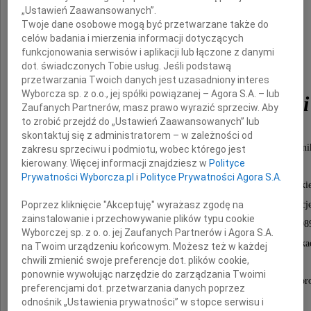
„Ustawień Zaawansowanych”.
Twoje dane osobowe mogą być przetwarzane także do
celów badania i mierzenia informacji dotyczących
funkcjonowania serwisów i aplikacji lub łączone z danymi
dot. świadczonych Tobie usług. Jeśli podstawą
prof. dr hab. inż.
przetwarzania Twoich danych jest uzasadniony interes
Wyborcza sp. z o.o., jej spółki powiązanej – Agora S.A. – lub
Andrzej Dobrogowski
Zaufanych Partnerów, masz prawo wyrazić sprzeciw. Aby
to zrobić przejdź do „Ustawień Zaawansowanych” lub
skontaktuj się z administratorem – w zależności od
wybitny specjalista z zakresu elektroniki i telekomuni
zakresu sprzeciwu i podmiotu, wobec którego jest
kierowany. Więcej informacji znajdziesz w
Polityce
Prywatności Wyborcza.pl
i
Polityce Prywatności Agora S.A.
W trakcie swojej pracy na Politechnice Poznańskie
Poprzez kliknięcie "Akceptuję" wyrażasz zgodę na
z którą związany był od 1962 roku, pełnił funkcje
zainstalowanie i przechowywanie plików typu cookie
Dyrektora Instytutu Elektroniki i Telekomunikacji (19
Wyborczej sp. z o. o. jej Zaufanych Partnerów i Agora S.A.
oraz pierwszego Dziekana Wydziału Elektroniki i Telekomunika
na Twoim urządzeniu końcowym. Możesz też w każdej
chwili zmienić swoje preferencje dot. plików cookie,
ponownie wywołując narzędzie do zarządzania Twoimi
Pan Profesor był członkiem komitetów organizacyjnych i 
preferencjami dot. przetwarzania danych poprzez
wielu konferencji naukowych,
odnośnik „Ustawienia prywatności” w stopce serwisu i