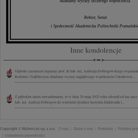
składamy wyrazy szczerego współczucia.
Rektor, Senat
i Społeczność Akademicka Politechniki Poznański
Inne kondolencje
Głęboko zasmuceni żegnamy prof. dr hab. inż. Andrzeja Dobrogowskiego wspaniałeg
Rodzinie i Najbliższym składamy wyrazy najgłębszego współczucia Członkowie...
Z głębokim żalem zawiadamiamy, że w dniu 29 maja 2025 roku odszedł od nas nasz Ko
hab. inż. Andrzej Dobrogowski wieloletni dyrektor Instytutu Elektroniki i...
Copyright © Wyborcza sp. z o.o.
O nas
Staże u nas
Reklama
Polityka pr
Ustawienia prywatności