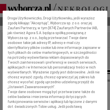
Dbamy o Twoją prywatność
Droga Użytkowniczko, Drogi Użytkowniku, jeśli wyrazisz
Nekrologi
Odeszli
Poradnik pogrzebowy
zgodę klikając "Akceptuję", Wyborcza sp. z o.o. oraz jej
Zaufani Partnerzy, w tym [
874
] Zaufanych Partnerów IAB,
jak również Agora S.A. będąca spółką powiązaną z
Wyborcza sp. z o.o., będą przetwarzać Twoje dane
osobowe takie jak adresy IP, adresy e-mail czy
IMIĘ I NAZWISKO:
identyfikatory plików cookie lub inne informacje zapisane w
Warszawa
tych plikach do celów marketingowych, w szczególności
REGION:
na potrzeby wyświetlania reklam dopasowanych do
21.05.2025
DATA EMISJI:
Twoich zainteresowań i preferencji w swoich serwisach,
aplikacjach i w Internecie lub personalizacji treści w nich
wyświetlanych. Wyrażenie zgody jest dobrowolne. Jeśli nie
chcesz wyrazić zgody, chcesz ograniczyć jej zakres lub
Z głębokim smutkiem przyjęłyśmy wiadomość o śmi
chcesz wycofać zgodę uprzednio udzieloną przejdź do
„Ustawień Zaawansowanych”.
Twoje dane osobowe mogą być przetwarzane także do
Ojca
celów badania i mierzenia informacji dotyczących
funkcjonowania serwisów i aplikacji lub łączone z danymi
dot. świadczonych Tobie usług. Jeśli podstawą