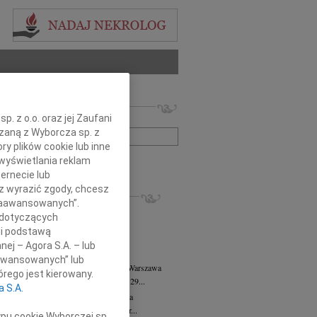
 nekrologów i wspomnień
. z o.o. oraz jej Zaufani
zwisko lub numer ogłoszenia:
ązaną z Wyborcza sp. z
ry plików cookie lub inne
wyświetlania reklam
+ szukanie zaawansowane
ernecie lub
sz wyrazić zgody, chcesz
KROLOGI
 Zaawansowanych”.
8.2026
Warszawa
 dotyczących
anie Wydziału dr hab. Julii Kubisie,...
li podstawą
8.2026
Warszawa
nej – Agora S.A. – lub
j kochanej i dzielnej Marylce Butruk...
aawansowanych” lub
 Tadeusz Duniec
wiek: 79
07.08.2026
Warszawa
rego jest kierowany.
lkim żalem przyjęliśmy wiadomość, że 29...
a S.A.
rzata Kościelska
07.08.2026
Warszawa
u 3 sierpnia 2026 roku zmarła Profesor...
ypu cookie Wyborczej sp.