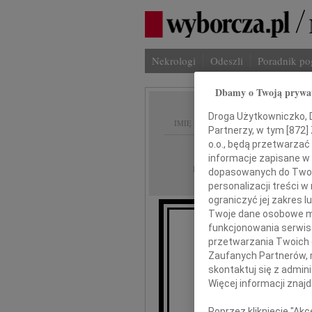
Nekrologi
Odeszli
Poradnik p
Dbamy o Twoją prywa
Droga Użytkowniczko, Dr
IMIĘ I NAZWISKO:
Partnerzy, w tym [
872
]
o.o., będą przetwarzać 
Warszawa
REGION:
informacje zapisane w
21.05.2025
DATA EMISJI:
dopasowanych do Twoich
personalizacji treści 
ograniczyć jej zakres
Twoje dane osobowe mo
funkcjonowania serwisó
przetwarzania Twoich da
Zaufanych Partnerów, 
skontaktuj się z admin
Doktor
Więcej informacji znaj
Poprzez kliknięcie "Ak
wyr