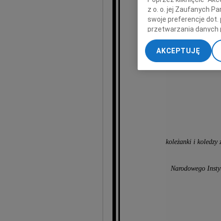
z o. o. jej Zaufanych 
swoje preferencje dot.
przetwarzania danych 
„Ustawienia zaawansow
AKCEPTUJĘ
My, nasi Zaufani Part
dokładnych danych geol
Przechowywanie informa
treści, badnie odbiorcó
koleżanki i koledzy
Narodowego Instyt