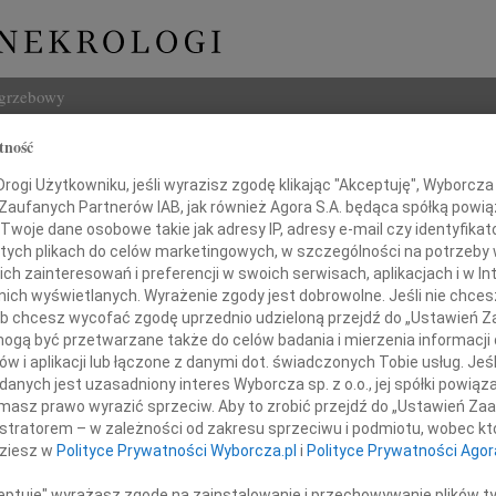
ogrzebowy
tność
Szukaj
ogi Użytkowniku, jeśli wyrazisz zgodę klikając "Akceptuję", Wyborcza sp
Imię i na
 Zaufanych Partnerów IAB, jak również Agora S.A. będąca spółką powi
Twoje dane osobowe takie jak adresy IP, adresy e-mail czy identyfikato
 tych plikach do celów marketingowych, w szczególności na potrzeby 
 zainteresowań i preferencji w swoich serwisach, aplikacjach i w Int
w nich wyświetlanych. Wyrażenie zgody jest dobrowolne. Jeśli nie chce
INNE NE
 lub chcesz wycofać zgodę uprzednio udzieloną przejdź do „Ustawień
07.0
gą być przetwarzane także do celów badania i mierzenia informacji
Dziek
w i aplikacji lub łączone z danymi dot. świadczonych Tobie usług. Jeś
07.0
nych jest uzasadniony interes Wyborcza sp. z o.o., jej spółki powiąza
Drogiej Koleżance
Nasze
masz prawo wyrazić sprzeciw. Aby to zrobić przejdź do „Ustawień Z
Jacek
istratorem – w zależności od zakresu sprzeciwu i podmiotu, wobec któ
 Jolancie Nałęcz-Janik
Z wie
dziesz w
Polityce Prywatności Wyborcza.pl
i
Polityce Prywatności Agor
Małgo
W dni
ceptuję" wyrażasz zgodę na zainstalowanie i przechowywanie plików t
azy głębokiego współczucia