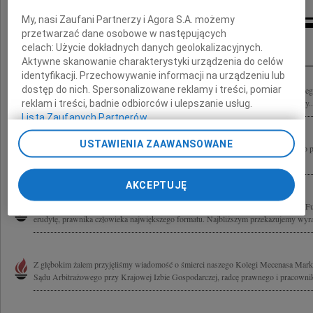
My, nasi Zaufani Partnerzy i Agora S.A. możemy
przetwarzać dane osobowe w następujących
Kondolencje
celach:
Użycie dokładnych danych geolokalizacyjnych.
Aktywne skanowanie charakterystyki urządzenia do celów
identyfikacji. Przechowywanie informacji na urządzeniu lub
dostęp do nich. Spersonalizowane reklamy i treści, pomiar
Ze smutkiem przyjęliśmy wiadomość o śmierci Mecenasa Marka Furtka wieloletnie
przy Krajowej Izbie Gospodarczej w Warszawie, a później Przewodniczącego Rady..
reklam i treści, badnie odbiorców i ulepszanie usług.
Lista Zaufanych Partnerów
USTAWIENIA ZAAWANSOWANE
Z ogromną przykrością przyjęliśmy wiadomość o śmierci Marka Furtka wybitnego pr
Prezesa Sądu Arbitrażowego przy Krajowej Izbie Gospodarczej w Warszawie,...
AKCEPTUJĘ
Z wielkim smutkiem przyjęliśmy wiadomość o śmierci naszego przyjaciela Marka Furt
erudytę, prawnika człowieka największego formatu. Najbliższym przekazujemy wyra
Z głębokim żalem przyjęliśmy wiadomość o śmierci naszego Kolegi Mecenasa Marka
Sądu Arbitrażowego przy Krajowej Izbie Gospodarczej, radcę prawnego i pracownik