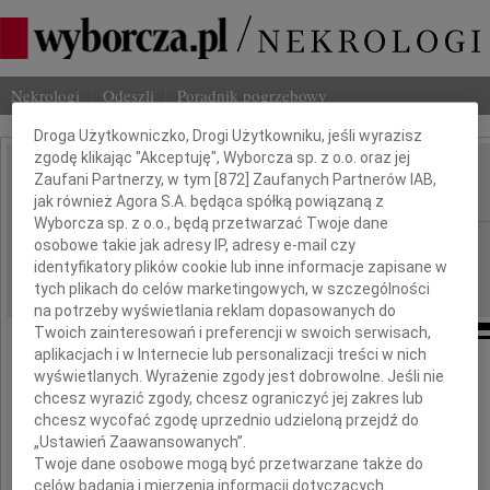
Nekrologi
Odeszli
Poradnik pogrzebowy
Dbamy o Twoją prywatność
Droga Użytkowniczko, Drogi Użytkowniku, jeśli wyrazisz
zgodę klikając "Akceptuję", Wyborcza sp. z o.o. oraz jej
Marek Furtek
Zaufani Partnerzy, w tym [
872
] Zaufanych Partnerów IAB,
IMIĘ I NAZWISKO:
jak również Agora S.A. będąca spółką powiązaną z
Wyborcza sp. z o.o., będą przetwarzać Twoje dane
Warszawa
osobowe takie jak adresy IP, adresy e-mail czy
REGION:
identyfikatory plików cookie lub inne informacje zapisane w
19.05.2025
DATA EMISJI:
tych plikach do celów marketingowych, w szczególności
na potrzeby wyświetlania reklam dopasowanych do
Twoich zainteresowań i preferencji w swoich serwisach,
aplikacjach i w Internecie lub personalizacji treści w nich
W dniu 14 maja 2025 r. zmarł
wyświetlanych. Wyrażenie zgody jest dobrowolne. Jeśli nie
chcesz wyrazić zgody, chcesz ograniczyć jej zakres lub
chcesz wycofać zgodę uprzednio udzieloną przejdź do
Mecenas
„Ustawień Zaawansowanych”.
Twoje dane osobowe mogą być przetwarzane także do
celów badania i mierzenia informacji dotyczących