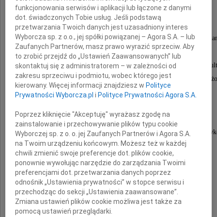
Marek Furtek
funkcjonowania serwisów i aplikacji lub łączone z danymi
dot. świadczonych Tobie usług. Jeśli podstawą
przetwarzania Twoich danych jest uzasadniony interes
Wyborcza sp. z o.o., jej spółki powiązanej – Agora S.A. – lub
Był wybitnym prawnikiem, znawcą prawa cywilnego i ha
Zaufanych Partnerów, masz prawo wyrazić sprzeciw. Aby
o nietuzinkowym umyśle .
to zrobić przejdź do „Ustawień Zaawansowanych” lub
Kolega uniwersytecki, partner w Kancelarii Consult
skontaktuj się z administratorem – w zależności od
zakresu sprzeciwu i podmiotu, wobec którego jest
znakomicie kierujący przez wiele lat Sądem Arbitra
kierowany. Więcej informacji znajdziesz w
Polityce
przy Krajowej Izbie Gospodarczej,
Prywatności Wyborcza.pl
i
Polityce Prywatności Agora S.A.
życzliwy ludziom prawnik.
Poprzez kliknięcie "Akceptuję" wyrażasz zgodę na
zainstalowanie i przechowywanie plików typu cookie
Jego aktywność i dokonania istotnie wpłynęły tak na praktyk
Wyborczej sp. z o. o. jej Zaufanych Partnerów i Agora S.A.
na Twoim urządzeniu końcowym. Możesz też w każdej
jak i na działalność Sądu Arbitrażowego.
chwili zmienić swoje preferencje dot. plików cookie,
ponownie wywołując narzędzie do zarządzania Twoimi
Trudno pogodzić się z Jego odejściem
preferencjami dot. przetwarzania danych poprzez
odnośnik „Ustawienia prywatności” w stopce serwisu i
przechodząc do sekcji „Ustawienia zaawansowane”.
Zmiana ustawień plików cookie możliwa jest także za
Jacek Krauss
pomocą ustawień przeglądarki.