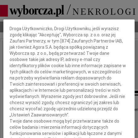
Dbamy o Twoją prywatność
Nekrologi
Odeszli
Poradnik pogrzebowy
Droga Użytkowniczko, Drogi Użytkowniku, jeśli wyrazisz
zgodę klikając "Akceptuję", Wyborcza sp. z o.o. oraz jej
Zaufani Partnerzy, w tym [
874
] Zaufanych Partnerów IAB,
jak również Agora S.A. będąca spółką powiązaną z
Marek Furtka
Wyborcza sp. z o.o., będą przetwarzać Twoje dane
IMIĘ I NAZWISKO:
osobowe takie jak adresy IP, adresy e-mail czy
identyfikatory plików cookie lub inne informacje zapisane w
Warszawa
REGION:
tych plikach do celów marketingowych, w szczególności
19.05.2025
DATA EMISJI:
na potrzeby wyświetlania reklam dopasowanych do
Twoich zainteresowań i preferencji w swoich serwisach,
aplikacjach i w Internecie lub personalizacji treści w nich
wyświetlanych. Wyrażenie zgody jest dobrowolne. Jeśli nie
chcesz wyrazić zgody, chcesz ograniczyć jej zakres lub
chcesz wycofać zgodę uprzednio udzieloną przejdź do
Z głębokim żalem przyjęliśmy wiadomość o śmier
„Ustawień Zaawansowanych”.
Twoje dane osobowe mogą być przetwarzane także do
celów badania i mierzenia informacji dotyczących
funkcjonowania serwisów i aplikacji lub łączone z danymi