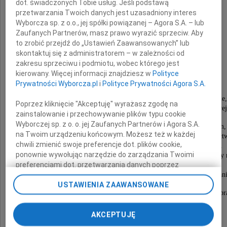
dot. świadczonych Tobie usług. Jeśli podstawą
przetwarzania Twoich danych jest uzasadniony interes
Pana
Wyborcza sp. z o.o., jej spółki powiązanej – Agora S.A. – lub
Zaufanych Partnerów, masz prawo wyrazić sprzeciw. Aby
Mecenasa
to zrobić przejdź do „Ustawień Zaawansowanych” lub
skontaktuj się z administratorem – w zależności od
Marka Furtka
zakresu sprzeciwu i podmiotu, wobec którego jest
kierowany. Więcej informacji znajdziesz w
Polityce
Prywatności Wyborcza.pl
i
Polityce Prywatności Agora S.A.
wieloletniego Prezesa Sądu Arbitrażowego
przy Krajowej Izbie Gospodarczej w Warszawie,
Poprzez kliknięcie "Akceptuję" wyrażasz zgodę na
a następnie Przewodniczącego Rady Arbitrażowej
zainstalowanie i przechowywanie plików typu cookie
Wyborczej sp. z o. o. jej Zaufanych Partnerów i Agora S.A.
Pan Mecenas Furtek był wybitnym prawnikiem,
na Twoim urządzeniu końcowym. Możesz też w każdej
doświadczonym i cenionym arbitrem, a także współt
chwili zmienić swoje preferencje dot. plików cookie,
kształtu arbitrażu instytucjonalnego w Polsce.
ponownie wywołując narzędzie do zarządzania Twoimi
Jego wiedza, autorytet i zaangażowanie istotnie wpłynęły
preferencjami dot. przetwarzania danych poprzez
Sądu Arbitrażowego przy KIG
odnośnik „Ustawienia prywatności” w stopce serwisu i
oraz promocję polskiego arbitrażu w kraju i zagrani
USTAWIENIA ZAAWANSOWANE
przechodząc do sekcji „Ustawienia zaawansowane”.
W naszej pamięci pozostanie nie tylko jako wybitny p
Zmiana ustawień plików cookie możliwa jest także za
lecz także jako człowiek życzliwy i erudyta.
pomocą ustawień przeglądarki.
AKCEPTUJĘ
My, nasi Zaufani Partnerzy i Agora S.A. możemy