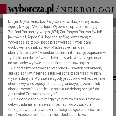
Dbamy o Twoją prywatność
Droga Użytkowniczko, Drogi Użytkowniku, jeśli wyrazisz
Nekrologi
Odeszli
Poradnik pogrzebowy
zgodę klikając "Akceptuję", Wyborcza sp. z o.o. oraz jej
Zaufani Partnerzy, w tym [
874
] Zaufanych Partnerów IAB,
jak również Agora S.A. będąca spółką powiązaną z
Bożena Karol
Wyborcza sp. z o.o., będą przetwarzać Twoje dane
IMIĘ I NAZWISKO:
osobowe takie jak adresy IP, adresy e-mail czy
identyfikatory plików cookie lub inne informacje zapisane w
Gdańsk
tych plikach do celów marketingowych, w szczególności
REGION:
na potrzeby wyświetlania reklam dopasowanych do
16.05.2025
DATA EMISJI:
Twoich zainteresowań i preferencji w swoich serwisach,
aplikacjach i w Internecie lub personalizacji treści w nich
wyświetlanych. Wyrażenie zgody jest dobrowolne. Jeśli nie
chcesz wyrazić zgody, chcesz ograniczyć jej zakres lub
chcesz wycofać zgodę uprzednio udzieloną przejdź do
Z głębokim żalem zawiadamiamy, że w dniu 10 maja 2025r. o
„Ustawień Zaawansowanych”.
nasza kochana Mama, Babcia i Prababcia
Twoje dane osobowe mogą być przetwarzane także do
celów badania i mierzenia informacji dotyczących
funkcjonowania serwisów i aplikacji lub łączone z danymi
dot. świadczonych Tobie usług. Jeśli podstawą