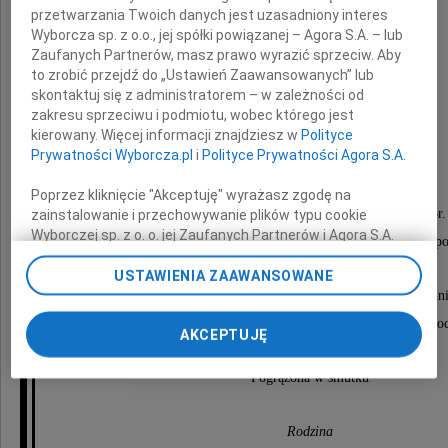
przetwarzania Twoich danych jest uzasadniony interes
Wyborcza sp. z o.o., jej spółki powiązanej – Agora S.A. – lub
Zaufanych Partnerów, masz prawo wyrazić sprzeciw. Aby
to zrobić przejdź do „Ustawień Zaawansowanych” lub
Bożena Karol
skontaktuj się z administratorem – w zależności od
zakresu sprzeciwu i podmiotu, wobec którego jest
kierowany. Więcej informacji znajdziesz w
Polityce
lat 96
Prywatności Wyborcza.pl
i
Polityce Prywatności Agora S.A.
Poprzez kliknięcie "Akceptuję" wyrażasz zgodę na
Msza Św. żałobna odprawiona zostanie w dniu 17 maja 2025r.
zainstalowanie i przechowywanie plików typu cookie
Wyborczej sp. z o. o. jej Zaufanych Partnerów i Agora S.A.
w Kościele Najświętszego Serca Pana Jezusa w Sopo
na Twoim urządzeniu końcowym. Możesz też w każdej
chwili zmienić swoje preferencje dot. plików cookie,
USTAWIENIA ZAAWANSOWANE
ponownie wywołując narzędzie do zarządzania Twoimi
Uroczystości pogrzebowe rozpoczną się w kościele bezpośredn
preferencjami dot. przetwarzania danych poprzez
o godz. 12:00 na Cmentarzu Komunalnym w Sopoc
AKCEPTUJĘ
odnośnik „Ustawienia prywatności” w stopce serwisu i
przechodząc do sekcji „Ustawienia zaawansowane”.
Zmiana ustawień plików cookie możliwa jest także za
Pogrążona w smutku
pomocą ustawień przeglądarki.
Rodzina
My, nasi Zaufani Partnerzy i Agora S.A. możemy