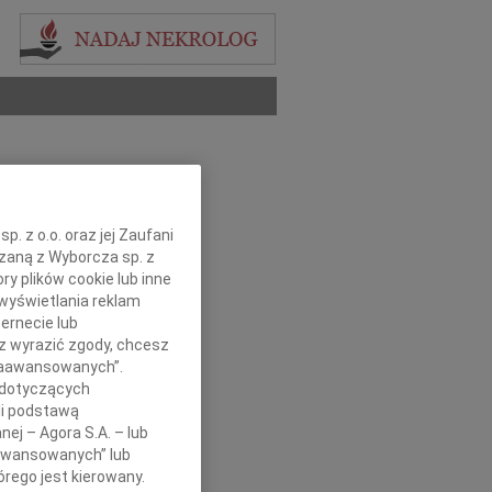
. z o.o. oraz jej Zaufani
ązaną z Wyborcza sp. z
ry plików cookie lub inne
wyświetlania reklam
ernecie lub
sz wyrazić zgody, chcesz
 Zaawansowanych”.
 dotyczących
li podstawą
nej – Agora S.A. – lub
aawansowanych” lub
rego jest kierowany.