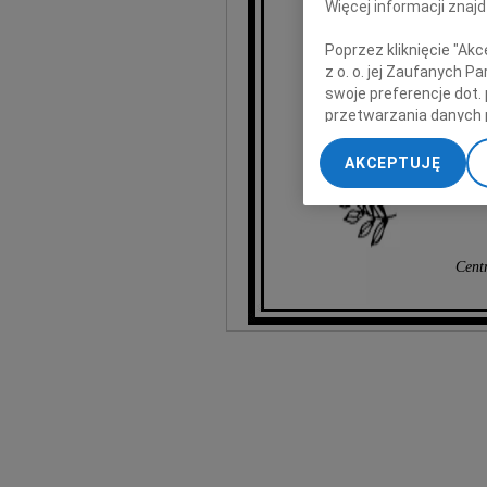
Więcej informacji znaj
Poprzez kliknięcie "Ak
z o. o. jej Zaufanych 
swoje preferencje dot.
przetwarzania danych 
„Ustawienia zaawansow
AKCEPTUJĘ
My, nasi Zaufani Part
dokładnych danych geol
Przechowywanie informa
treści, badnie odbiorcó
Cent