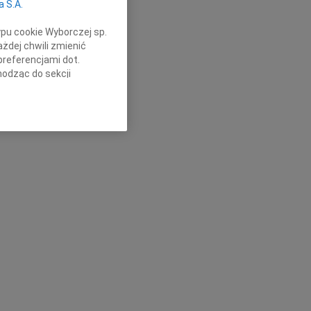
a S.A.
ypu cookie Wyborczej sp.
żdej chwili zmienić
preferencjami dot.
hodząc do sekcji
stawień przeglądarki.
h celach:
Użycie
lów identyfikacji.
ści, pomiar reklam i