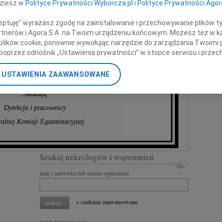
Banasiakowi
dziesz w
Polityce Prywatności Wyborcza.pl
i
Polityce Prywatności Agor
ceptuję" wyrażasz zgodę na zainstalowanie i przechowywanie plików t
z powodu śmierci
Partnerów i Agora S.A. na Twoim urządzeniu końcowym. Możesz też w ka
 plików cookie, ponownie wywołując narzędzie do zarządzania Twoimi 
poprzez odnośnik „Ustawienia prywatności” w stopce serwisu i przec
Taty
ane”. Zmiana ustawień plików cookie możliwa jest także za pomocą u
USTAWIENIA ZAAWANSOWANE
nerzy i Agora S.A. możemy przetwarzać dane osobowe w następującyc
okalizacyjnych. Aktywne skanowanie charakterystyki urządzenia do ce
Składają
cji na urządzeniu lub dostęp do nich. Spersonalizowane reklamy i tre
Dyrekcja i pracownicy
w i ulepszanie usług.
Lista Zaufanych Partnerów
ralnej Komisji Egzaminacyjnej
Szukaj nekrologów i wspomnień
Imię i nazwisko lub numer ogłoszenia:
+ szukanie zaawansowane