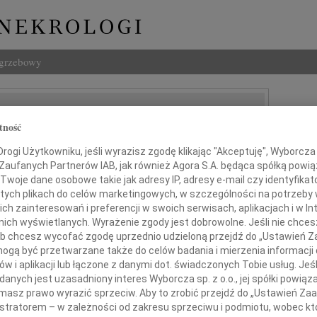
ogrzebowy
tność
ogi Użytkowniku, jeśli wyrazisz zgodę klikając "Akceptuję", Wyborcza sp
 Zaufanych Partnerów IAB, jak również Agora S.A. będąca spółką powi
Twoje dane osobowe takie jak adresy IP, adresy e-mail czy identyfikato
 tych plikach do celów marketingowych, w szczególności na potrzeby 
 zainteresowań i preferencji w swoich serwisach, aplikacjach i w Int
w nich wyświetlanych. Wyrażenie zgody jest dobrowolne. Jeśli nie chce
zy najgłębszego współczucia
 lub chcesz wycofać zgodę uprzednio udzieloną przejdź do „Ustawień
gą być przetwarzane także do celów badania i mierzenia informacji
w i aplikacji lub łączone z danymi dot. świadczonych Tobie usług. Jeś
Panu
nych jest uzasadniony interes Wyborcza sp. z o.o., jej spółki powiąza
dr. Łukaszowi
masz prawo wyrazić sprzeciw. Aby to zrobić przejdź do „Ustawień Z
istratorem – w zależności od zakresu sprzeciwu i podmiotu, wobec któ