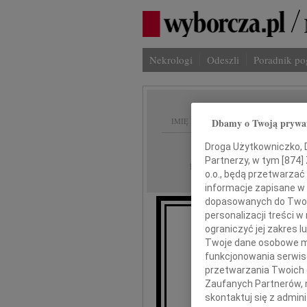
Nekrologi
Odeszli
Poradnik p
IMIĘ I NAZWISKO:
Dbamy o Twoją prywa
Warszawa
Droga Użytkowniczko, Dr
REGION:
Partnerzy, w tym [
874
]
09.05.2025
DATA EMISJI:
o.o., będą przetwarzać 
informacje zapisane w
dopasowanych do Twoich
personalizacji treści 
Wyra
ograniczyć jej zakres
Twoje dane osobowe mo
funkcjonowania serwisó
przetwarzania Twoich da
Zaufanych Partnerów, 
skontaktuj się z admin