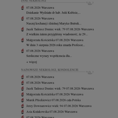
INNE NEKROLOGI
07.08.2026
Warszawa
Dziekanie Wydziału dr hab. Julii Kubisie,...
07.08.2026
Warszawa
Naszej kochanej i dzielnej Marylce Butruk...
Jacek Tadeusz Duniec
wiek: 79
07.08.2026
Warszawa
Z wielkim żalem przyjęliśmy wiadomość, że 29...
Małgorzata Kościelska
07.08.2026
Warszawa
W dniu 3 sierpnia 2026 roku zmarła Profesor...
07.08.2026
Warszawa
Serdeczne wyrazy współczucia dla...
+ więcej
NAJNOWSZE NEKROLOGI, KONDOLENCJE
07.08.2026
Warszawa
07.08.2026
Warszawa
Jacek Tadeusz Duniec
wiek: 79
07.08.2026
Warszawa
Małgorzata Kościelska
07.08.2026
Warszawa
Marek Pliszkiewicz
07.08.2026
cała Polska
Jerzy Downarowicz
wiek: 94
07.08.2026
Warszawa
Asia Kułakowska
07.08.2026
Warszawa
07.08.2026
Warszawa