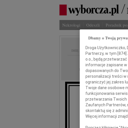
Nekrologi
Odeszli
Poradnik p
Dbamy o Twoją prywa
Droga Użytkowniczko, Dr
IMIĘ I NAZWISKO:
Partnerzy, w tym [
874
]
o.o., będą przetwarzać 
Warszawa
REGION:
informacje zapisane w
09.05.2025
DATA EMISJI:
dopasowanych do Twoich
personalizacji treści 
ograniczyć jej zakres
Twoje dane osobowe mo
funkcjonowania serwisó
przetwarzania Twoich da
Zaufanych Partnerów, 
skontaktuj się z admin
Więcej informacji znaj
Jar
Poprzez kliknięcie "Ak