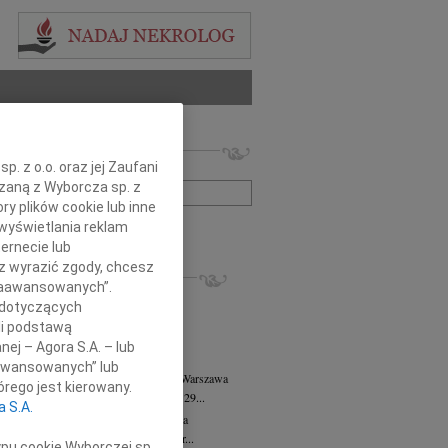
 nekrologów i wspomnień
. z o.o. oraz jej Zaufani
zwisko lub numer ogłoszenia:
ązaną z Wyborcza sp. z
ry plików cookie lub inne
wyświetlania reklam
+ szukanie zaawansowane
ernecie lub
sz wyrazić zgody, chcesz
KROLOGI
 Zaawansowanych”.
8.2026
Warszawa
 dotyczących
anie Wydziału dr hab. Julii Kubisie,...
li podstawą
8.2026
Warszawa
nej – Agora S.A. – lub
j kochanej i dzielnej Marylce Butruk...
aawansowanych” lub
 Tadeusz Duniec
wiek: 79
07.08.2026
Warszawa
rego jest kierowany.
lkim żalem przyjęliśmy wiadomość, że 29...
a S.A.
rzata Kościelska
07.08.2026
Warszawa
u 3 sierpnia 2026 roku zmarła Profesor...
ypu cookie Wyborczej sp.