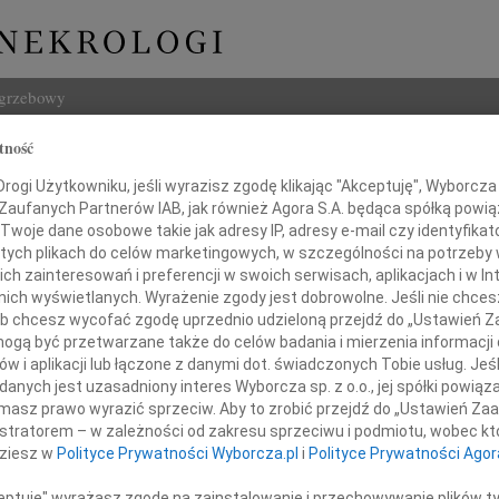
ogrzebowy
tność
Szukaj
ogi Użytkowniku, jeśli wyrazisz zgodę klikając "Akceptuję", Wyborcza sp
Imię i na
 Zaufanych Partnerów IAB, jak również Agora S.A. będąca spółką powi
Twoje dane osobowe takie jak adresy IP, adresy e-mail czy identyfikato
 tych plikach do celów marketingowych, w szczególności na potrzeby 
 zainteresowań i preferencji w swoich serwisach, aplikacjach i w Int
w nich wyświetlanych. Wyrażenie zgody jest dobrowolne. Jeśli nie chce
INNE NE
 lub chcesz wycofać zgodę uprzednio udzieloną przejdź do „Ustawień
07.0
gą być przetwarzane także do celów badania i mierzenia informacji
Dziek
w i aplikacji lub łączone z danymi dot. świadczonych Tobie usług. Jeś
07.0
nych jest uzasadniony interes Wyborcza sp. z o.o., jej spółki powiąza
Panu Doktorowi
Nasze
masz prawo wyrazić sprzeciw. Aby to zrobić przejdź do „Ustawień Z
Jacek
istratorem – w zależności od zakresu sprzeciwu i podmiotu, wobec któ
Z wie
dziesz w
Polityce Prywatności Wyborcza.pl
i
Polityce Prywatności Agor
omirowi Wasylukowi
Małgo
W dni
ceptuję" wyrażasz zgodę na zainstalowanie i przechowywanie plików t