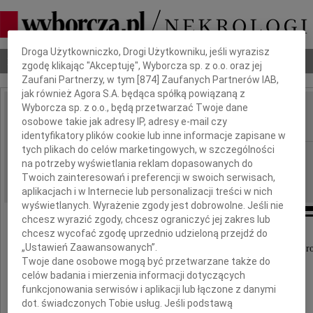
Dbamy o Twoją prywatność
Droga Użytkowniczko, Drogi Użytkowniku, jeśli wyrazisz
Nekrologi
Odeszli
Poradnik pogrzebowy
zgodę klikając "Akceptuję", Wyborcza sp. z o.o. oraz jej
Zaufani Partnerzy, w tym [
874
] Zaufanych Partnerów IAB,
jak również Agora S.A. będąca spółką powiązaną z
Wyborcza sp. z o.o., będą przetwarzać Twoje dane
Andrzej Sieradzan
osobowe takie jak adresy IP, adresy e-mail czy
IMIĘ I NAZWISKO:
identyfikatory plików cookie lub inne informacje zapisane w
tych plikach do celów marketingowych, w szczególności
Kielce
REGION:
na potrzeby wyświetlania reklam dopasowanych do
06.05.2025
DATA EMISJI:
Twoich zainteresowań i preferencji w swoich serwisach,
aplikacjach i w Internecie lub personalizacji treści w nich
wyświetlanych. Wyrażenie zgody jest dobrowolne. Jeśli nie
chcesz wyrazić zgody, chcesz ograniczyć jej zakres lub
chcesz wycofać zgodę uprzednio udzieloną przejdź do
„Ustawień Zaawansowanych”.
Z wielkim żalem zawiadamiamy, że 1 maja 2025 r
Twoje dane osobowe mogą być przetwarzane także do
odszedł od nas kochany Tato, Dziadek
celów badania i mierzenia informacji dotyczących
funkcjonowania serwisów i aplikacji lub łączone z danymi
Andrzej Sieradzan
dot. świadczonych Tobie usług. Jeśli podstawą