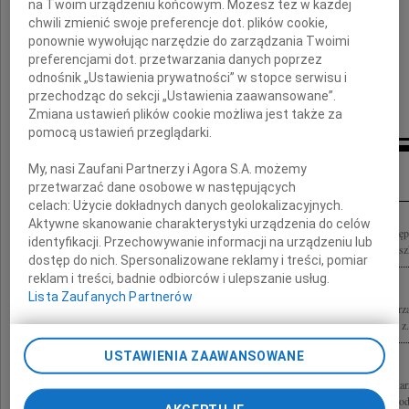
w imieniu
na Twoim urządzeniu końcowym. Możesz też w każdej
chwili zmienić swoje preferencje dot. plików cookie,
Rady m.st. Warszawy
ponownie wywołując narzędzie do zarządzania Twoimi
preferencjami dot. przetwarzania danych poprzez
odnośnik „Ustawienia prywatności” w stopce serwisu i
Ewa Malinowska-Grupińska
przechodząc do sekcji „Ustawienia zaawansowane”.
Przewodnicząca Rady m.st. Warszawy
Zmiana ustawień plików cookie możliwa jest także za
pomocą ustawień przeglądarki.
Inne kondolencje
My, nasi Zaufani Partnerzy i Agora S.A. możemy
przetwarzać dane osobowe w następujących
celach:
Użycie dokładnych danych geolokalizacyjnych.
Aktywne skanowanie charakterystyki urządzenia do celów
Z głębokim smutkiem przyjęliśmy wiadomość o śmierci Piotra Żbikowskiego Zastęp
identyfikacji. Przechowywanie informacji na urządzeniu lub
Południe m.st. Warszawy, dziennikarza, publicysty, Osoby oddanej sprawom i miesz
dostęp do nich. Spersonalizowane reklamy i treści, pomiar
reklam i treści, badnie odbiorców i ulepszanie usług.
Lista Zaufanych Partnerów
Ze smutkiem przyjęliśmy wiadomość o śmierci Piotra Żbikowskiego z-cy Burmistrza
Rodzinie i Bliskim wyrazy głębokiego współczucia składają Rada Nadzorcza wraz z.
USTAWIENIA ZAAWANSOWANE
Z głębokim żalem przyjęliśmy wiadomość o śmierci Piotra Żbikowskiego dziennikarza
samorządowca i Zastępcy Burmistrza Dzielnicy Praga-Południe m.st. Warszawy Rodzi