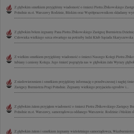
Z głębokim smutkiem przyjęliśmy wiadomość o śmierci Piotra Żbikowskiego Zastęp
Południe m.st. Warszawy Rodzinie, Bliskim oraz Współpracownikom składamy wyra
Z głębokim bólem żegnamy Pana Piotra Żbikowskiego Zastępcę Burmistrza Dzielni
Człowieka wielkiego serca otwartego na potrzeby ludzi Klub Sąsiada Skaryszewska
Z wielkim smutkiem przyjęliśmy wiadomość o śmierci Naszego Kolegi Piotra Żbik
lubiany i ceniony Kolega. Jego śmierć pogrążyła nas w głębokim żalu Wyrazy głębok
Z niedowierzeniem i smutkiem przyjęliśmy informację o przedwczesnej i nagłej śmie
Zastępcy Burmistrza Pragi Południe. Żegnamy wielkiego przyjaciela ogrodów i...
Z głębokim żalem przyjąłem wiadomość o śmierci Piotra Żbikowskiego Zastępcy Bur
Południe m.st. Warszawy, samorządowca oddanego Warszawie. Rodzinie i bliskim s
Z głębokim żalem i smutkiem żegnamy wieloletniego samorządowca, Wiceburmistrza