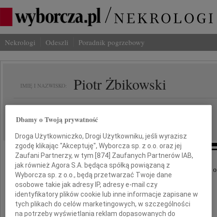
Nekrologi
Odeszli
Poradnik pogrzebowy
Piotr Żbikowski
IMIĘ I NAZWISKO:
Warszawa
REGION:
Dbamy o Twoją prywatność
06.05.2025
DATA EMISJI:
Droga Użytkowniczko, Drogi Użytkowniku, jeśli wyrazisz
zgodę klikając "Akceptuję", Wyborcza sp. z o.o. oraz jej
Zaufani Partnerzy, w tym [
874
] Zaufanych Partnerów IAB,
jak również Agora S.A. będąca spółką powiązaną z
Z głębokim żalem i smutkiem przyjęliśmy wiadomość o
Wyborcza sp. z o.o., będą przetwarzać Twoje dane
osobowe takie jak adresy IP, adresy e-mail czy
identyfikatory plików cookie lub inne informacje zapisane w
Piotra Żbikowskiego
tych plikach do celów marketingowych, w szczególności
na potrzeby wyświetlania reklam dopasowanych do