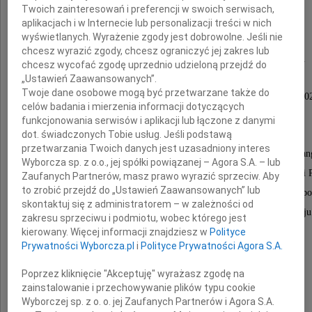
Twoich zainteresowań i preferencji w swoich serwisach,
dziennikarza, publicysty,
aplikacjach i w Internecie lub personalizacji treści w nich
wyświetlanych. Wyrażenie zgody jest dobrowolne. Jeśli nie
Człowieka, który ostatnie 25 lat
chcesz wyrazić zgody, chcesz ograniczyć jej zakres lub
poświęcił pracy w warszawskim samorządzie.
chcesz wycofać zgodę uprzednio udzieloną przejdź do
„Ustawień Zaawansowanych”.
Twoje dane osobowe mogą być przetwarzane także do
Żegnamy naszego kolegę, który w latach 2018-20
celów badania i mierzenia informacji dotyczących
był członkiem Rady m.st. Warszawy.
funkcjonowania serwisów i aplikacji lub łączone z danymi
dot. świadczonych Tobie usług. Jeśli podstawą
przetwarzania Twoich danych jest uzasadniony interes
W naszej pamięci pozostanie jako Osoba szczególnie zaa
Wyborcza sp. z o.o., jej spółki powiązanej – Agora S.A. – lub
w działalność na rzecz lokalnej społeczności Dzielnic Ochota i 
Zaufanych Partnerów, masz prawo wyrazić sprzeciw. Aby
to zrobić przejdź do „Ustawień Zaawansowanych” lub
ale również w upamiętnianie istotnych wydarzeń i po
skontaktuj się z administratorem – w zależności od
- jak sam mówił - czasów wojen i czasów pokoju
zakresu sprzeciwu i podmiotu, wobec którego jest
kierowany. Więcej informacji znajdziesz w
Polityce
Prywatności Wyborcza.pl
i
Polityce Prywatności Agora S.A.
Rodzinie i Bliskim
Poprzez kliknięcie "Akceptuję" wyrażasz zgodę na
zainstalowanie i przechowywanie plików typu cookie
składamy wyrazy współczucia
Wyborczej sp. z o. o. jej Zaufanych Partnerów i Agora S.A.