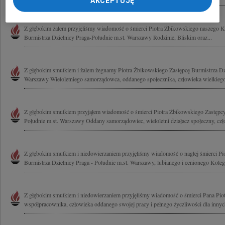
AKCEPTUJĘ
Z głębokim żalem przyjęliśmy wiadomość o śmierci Piotra Żbikowskiego naszego Kol
Burmistrza Dzielnicy Praga-Południe m.st. Warszawy Rodzinie, Bliskim oraz...
Z głębokim smutkiem i żalem żegnamy Piotra Żbikowskiego Zastępcę Burmistrza Dzi
Warszawy Wieloletniego samorządowca, oddanego społecznika, człowieka wielkiego 
Z głębokim smutkiem przyjąłem wiadomość o śmierci Piotra Żbikowskiego Zastępcy
Południe m.st. Warszawy Oddany samorządowiec, wieloletni działacz społeczny, czł
Z głębokim smutkiem i niedowierzaniem przyjęliśmy wiadomość o nagłej śmierci Pi
Burmistrza Dzielnicy Praga - Południe m.st. Warszawy, lubianego i cenionego Kolegi
Z głębokim smutkiem i niedowierzaniem przyjęliśmy wiadomość o śmierci Pana Pio
współpracownika, człowieka oddanego swojej pracy i pełnego życzliwości dla innych