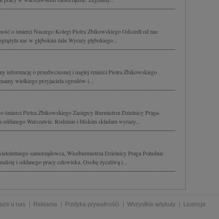
ość o śmierci Naszego Kolegi Piotra Żbikowskiego Odszedł od nas
ogrążyła nas w głębokim żalu Wyrazy głębokiego...
my informację o przedwczesnej i nagłej śmierci Piotra Żbikowskiego
namy wielkiego przyjaciela ogrodów i...
 śmierci Piotra Żbikowskiego Zastępcy Burmistrza Dzielnicy Praga-
 oddanego Warszawie. Rodzinie i bliskim składam wyrazy...
ieloletniego samorządowca, Wiceburmistrza Dzielnicy Praga Południe
alistę i oddanego pracy człowieka. Osobę życzliwą i...
aże u nas
Reklama
Polityka prywatnośći
Wszystkie artykuły
Licencje