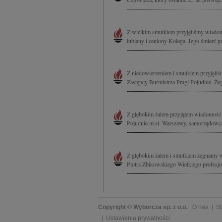
Z wielkim smutkiem przyjęliśmy wiadom
lubiany i ceniony Kolega. Jego śmierć p
Z niedowierzeniem i smutkiem przyjęliś
Zastępcy Burmistrza Pragi Południe. Żeg
Z głębokim żalem przyjąłem wiadomość o
Południe m.st. Warszawy, samorządowca
Z głębokim żalem i smutkiem żegnamy w
Piotra Żbikowskiego Wielkiego profesjon
Copyright © Wyborcza sp. z o.o.
O nas
St
Ustawienia prywatności