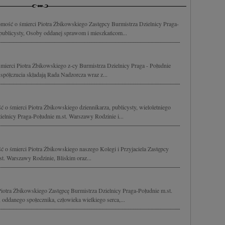
mość o śmierci Piotra Żbikowskiego Zastępcy Burmistrza Dzielnicy Praga-
 publicysty, Osoby oddanej sprawom i mieszkańcom...
ierci Piotra Żbikowskiego z-cy Burmistrza Dzielnicy Praga - Południe
spółczucia składają Rada Nadzorcza wraz z...
 o śmierci Piotra Żbikowskiego dziennikarza, publicysty, wieloletniego
elnicy Praga-Południe m.st. Warszawy Rodzinie i...
 o śmierci Piotra Żbikowskiego naszego Kolegi i Przyjaciela Zastępcy
t. Warszawy Rodzinie, Bliskim oraz...
otra Żbikowskiego Zastępcę Burmistrza Dzielnicy Praga-Południe m.st.
ddanego społecznika, człowieka wielkiego serca,...