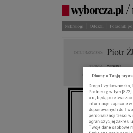
Nekrologi
Odeszli
Poradnik p
Piotr 
IMIĘ I NAZWISKO:
Warszawa
REGION:
02.05.2025
DATA EMISJI:
Dbamy o Twoją prywa
Droga Użytkowniczko, Dr
Partnerzy, w tym [
872
]
o.o., będą przetwarzać 
informacje zapisane w
Z głębokim smu
dopasowanych do Twoich
personalizacji treści 
ograniczyć jej zakres
Twoje dane osobowe mo