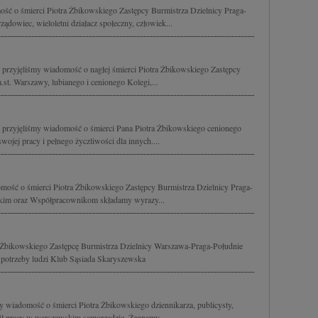
ść o śmierci Piotra Żbikowskiego Zastępcy Burmistrza Dzielnicy Praga-
dowiec, wieloletni działacz społeczny, człowiek...
 przyjęliśmy wiadomość o nagłej śmierci Piotra Żbikowskiego Zastępcy
.st. Warszawy, lubianego i cenionego Kolegi,...
 przyjęliśmy wiadomość o śmierci Pana Piotra Żbikowskiego cenionego
jej pracy i pełnego życzliwości dla innych....
mość o śmierci Piotra Żbikowskiego Zastępcy Burmistrza Dzielnicy Praga-
skim oraz Współpracownikom składamy wyrazy...
Żbikowskiego Zastępcę Burmistrza Dzielnicy Warszawa-Praga-Południe
 potrzeby ludzi Klub Sąsiada Skaryszewska
y wiadomość o śmierci Piotra Żbikowskiego dziennikarza, publicysty,
ęcił pracy w warszawskim samorządzie. Żegnamy...