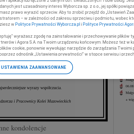
w i aplikacji lub łączone z danymi dot. świadczonych Tobie usług. Jeś
Małgo
nych jest uzasadniony interes Wyborcza sp. z o.o., jej spółki powiąza
Z głę
masz prawo wyrazić sprzeciw. Aby to zrobić przejdź do „Ustawień Z
Pana
+ wię
istratorem – w zależności od zakresu sprzeciwu i podmiotu, wobec któ
dziesz w
Polityce Prywatności Wyborcza.pl
i
Polityce Prywatności Agor
NAJNOWS
ra Żbikowskiego
07.0
ceptuję" wyrażasz zgodę na zainstalowanie i przechowywanie plików t
Jacek
Partnerów i Agora S.A. na Twoim urządzeniu końcowym. Możesz też w ka
Małgo
 plików cookie, ponownie wywołując narzędzie do zarządzania Twoimi 
dzorczej Mazowieckiej Spółki Taborowej.
Eugen
poprzez odnośnik „Ustawienia prywatności” w stopce serwisu i przec
06.0
ane”. Zmiana ustawień plików cookie możliwa jest także za pomocą u
Hube
zinie i Najbliższym
USTAWIENIA ZAAWANSOWANE
nerzy i Agora S.A. możemy przetwarzać dane osobowe w następującyc
Lucyn
okalizacyjnych. Aktywne skanowanie charakterystyki urządzenia do ce
Małgo
cji na urządzeniu lub dostęp do nich. Spersonalizowane reklamy i tre
06.0
jserdeczniejsze wyrazy współczucia.
w i ulepszanie usług.
Lista Zaufanych Partnerów
Małgo
+ wię
dzorcza i Pracownicy Kolei Mazowieckich
nne kondolencje