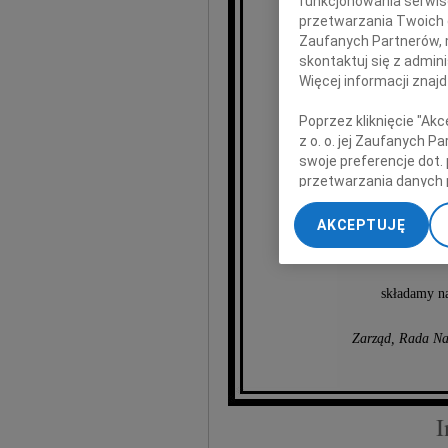
funkcjonowania serwisó
przetwarzania Twoich da
Zaufanych Partnerów, 
skontaktuj się z admin
Więcej informacji znaj
Piot
Poprzez kliknięcie "Ak
z o. o. jej Zaufanych 
swoje preferencje dot.
Członka Rady Na
przetwarzania danych 
„Ustawienia zaawansow
Rod
AKCEPTUJĘ
My, nasi Zaufani Part
dokładnych danych geol
Przechowywanie informa
składamy na
treści, badnie odbiorcó
Zarząd, Rada Na
I