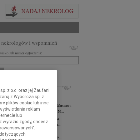
 nekrologów i wspomnień
zwisko lub numer ogłoszenia:
+ szukanie zaawansowane
KROLOGI
. z o.o. oraz jej Zaufani
8.2026
Warszawa
ązaną z Wyborcza sp. z
j kochanej i dzielnej Marylce Butruk...
ry plików cookie lub inne
 Tadeusz Duniec
wiek: 79
07.08.2026
Warszawa
wyświetlania reklam
lkim żalem przyjęliśmy wiadomość, że 29...
ernecie lub
rzata Kościelska
07.08.2026
Warszawa
sz wyrazić zgody, chcesz
u 3 sierpnia 2026 roku zmarła Profesor...
 Zaawansowanych”.
iusz Butruk
05.08.2026
Warszawa
 dotyczących
omnym żalem przyjęliśmy wiadomość o...