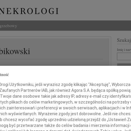
ogrzebowy
Szukaj
Żbikowski
Imię i na
tność
INNE NE
ogi Użytkowniku, jeśli wyrazisz zgodę klikając "Akceptuję", Wyborcza sp
07.0
 Zaufanych Partnerów IAB, jak również Agora S.A. będąca spółką powi
Nasze
Twoje dane osobowe takie jak adresy IP, adresy e-mail czy identyfikato
Jacek
 tych plikach do celów marketingowych, w szczególności na potrzeby 
tkiem przyjęliśmy wiadomość o śmierci
Z wie
 zainteresowań i preferencji w swoich serwisach, aplikacjach i w Int
Małgo
w nich wyświetlanych. Wyrażenie zgody jest dobrowolne. Jeśli nie chce
W dni
 lub chcesz wycofać zgodę uprzednio udzieloną przejdź do „Ustawień
Eugen
gą być przetwarzane także do celów badania i mierzenia informacji
Z ogr