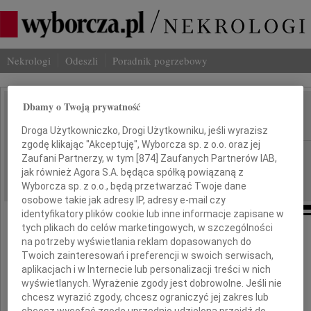
Nekrologi
Odeszli
Poradnik pogrzebowy
Dbamy o Twoją prywatność
Leszek Kopeć
IMIĘ I NAZWISKO:
Droga Użytkowniczko, Drogi Użytkowniku, jeśli wyrazisz
zgodę klikając "Akceptuję", Wyborcza sp. z o.o. oraz jej
Gdańsk
REGION:
Zaufani Partnerzy, w tym [
874
] Zaufanych Partnerów IAB,
jak również Agora S.A. będąca spółką powiązaną z
28.04.2025
DATA EMISJI:
Wyborcza sp. z o.o., będą przetwarzać Twoje dane
osobowe takie jak adresy IP, adresy e-mail czy
identyfikatory plików cookie lub inne informacje zapisane w
tych plikach do celów marketingowych, w szczególności
na potrzeby wyświetlania reklam dopasowanych do
Z ogromnym żalem informujemy, że zmarł
Twoich zainteresowań i preferencji w swoich serwisach,
aplikacjach i w Internecie lub personalizacji treści w nich
Nasz Przyjaciel
wyświetlanych. Wyrażenie zgody jest dobrowolne. Jeśli nie
chcesz wyrazić zgody, chcesz ograniczyć jej zakres lub
chcesz wycofać zgodę uprzednio udzieloną przejdź do