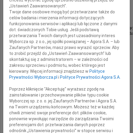
Leszek Kopeć
„Ustawień Zaawansowanych”.
Twoje dane osobowe mogą być przetwarzane także do
celów badania i mierzenia informacji dotyczących
funkcjonowania serwisów i aplikacji lub łączone z danymi
Kolega oddany służbie Rotary i pomocy potrzebują
dot. świadczonych Tobie usług. Jeśli podstawą
Przyjaciel , który swoim doświadczeniem i wiedz
przetwarzania Twoich danych jest uzasadniony interes
wspierał nasze działania charytatywne
Wyborcza sp. z o.o., jej spółki powiązanej – Agora S.A. – lub
na rzecz społeczności Gdyni i Trójmiasta.
Zaufanych Partnerów, masz prawo wyrazić sprzeciw. Aby
to zrobić przejdź do „Ustawień Zaawansowanych” lub
skontaktuj się z administratorem – w zależności od
zakresu sprzeciwu i podmiotu, wobec którego jest
Rodzinie i Przyjaciołom
kierowany. Więcej informacji znajdziesz w
Polityce
Prywatności Wyborcza.pl
i
Polityce Prywatności Agora S.A.
Poprzez kliknięcie "Akceptuję" wyrażasz zgodę na
składamy serdeczne wyrazy współczucia
zainstalowanie i przechowywanie plików typu cookie
z powodu odejścia Leszka
Wyborczej sp. z o. o. jej Zaufanych Partnerów i Agora S.A.
na Twoim urządzeniu końcowym. Możesz też w każdej
chwili zmienić swoje preferencje dot. plików cookie,
ponownie wywołując narzędzie do zarządzania Twoimi
Przyjaciele z Klubu Rotary Gdynia
preferencjami dot. przetwarzania danych poprzez
odnośnik „Ustawienia prywatności” w stopce serwisu i