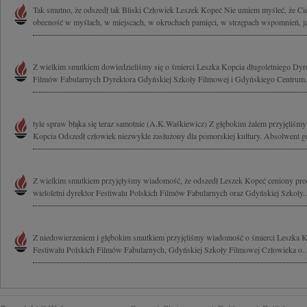
Tak smutno, że odszedł tak Bliski Człowiek Leszek Kopeć Nie umiem myśleć, że Cie
obecność w myślach, w miejscach, w okruchach pamięci, w strzępach wspomnień, ja
Z wielkim smutkiem dowiedzieliśmy się o śmierci Leszka Kopcia długoletniego Dyre
Filmów Fabularnych Dyrektora Gdyńskiej Szkoły Filmowej i Gdyńskiego Centrum.
tyle spraw błąka się teraz samotnie (A.K.Waśkiewicz) Z głębokim żalem przyjęliśm
Kopcia Odszedł człowiek niezwykle zasłużony dla pomorskiej kultury. Absolwent gd
Z wielkim smutkiem przyjęłyśmy wiadomość, że odszedł Leszek Kopeć ceniony pro
wieloletni dyrektor Festiwalu Polskich Filmów Fabularnych oraz Gdyńskiej Szkoły..
Z niedowierzeniem i głębokim smutkiem przyjęliśmy wiadomość o śmierci Leszka Ko
Festiwalu Polskich Filmów Fabularnych, Gdyńskiej Szkoły Filmowej Człowieka o..