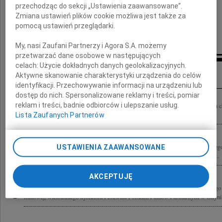
przechodząc do sekcji „Ustawienia zaawansowane”.
Zmiana ustawień plików cookie możliwa jest także za
pomocą ustawień przeglądarki.
My, nasi Zaufani Partnerzy i Agora S.A. możemy
przetwarzać dane osobowe w następujących
celach:
Użycie dokładnych danych geolokalizacyjnych.
Inne kondolencje
Aktywne skanowanie charakterystyki urządzenia do celów
identyfikacji. Przechowywanie informacji na urządzeniu lub
dostęp do nich. Spersonalizowane reklamy i treści, pomiar
reklam i treści, badnie odbiorców i ulepszanie usług.
Annie i Alicji Kopeć wyrazy głębokiego współczucia i słowa wsparcia w trudnych c
Męża, Ojca i prawdziwego Człowieka renesansu Leszka składają Tomasz...
Lista Zaufanych Partnerów
Z głębokim smutkiem przyjęliśmy wiadomość o śmierci Leszka Kopcia wieloletniego
USTAWIENIA ZAAWANSOWANE
Filmów Fabularnych w Gdyni, Gdyńskiej Szkoły Filmowej oraz Prezesa Zarządu...
AKCEPTUJĘ
Z ogromnym smutkiem przyjęliśmy wiadomość o śmierci Leszka Kopcia wybitnego p
filmowej, wieloletniego dyrektora Festiwalu Polskich Filmów Fabularnych w Gdyni,