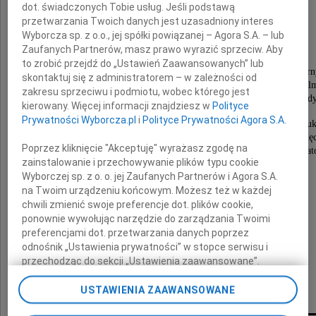
dot. świadczonych Tobie usług. Jeśli podstawą
Leszka Kopcia
przetwarzania Twoich danych jest uzasadniony interes
Wyborcza sp. z o.o., jej spółki powiązanej – Agora S.A. – lub
Zaufanych Partnerów, masz prawo wyrazić sprzeciw. Aby
to zrobić przejdź do „Ustawień Zaawansowanych” lub
Wieloletniego Dyrektora Festiwalu Polskich Filmów Fabular
skontaktuj się z administratorem – w zależności od
Gdyńskiej Szkoły Filmowej i Gdyńskiego Centrum Fi
zakresu sprzeciwu i podmiotu, wobec którego jest
oraz Prezesa Pomorskiej Fundacji Filmowej w Gd
kierowany. Więcej informacji znajdziesz w
Polityce
Prywatności Wyborcza.pl
i
Polityce Prywatności Agora S.A.
Człowieka zasłużonego dla polskiej kultury i sztuk
wybitnego znawcy filmu, którego praca i osiągnięc
Poprzez kliknięcie "Akceptuję" wyrażasz zgodę na
wniosły nieoceniony wkład w rozwój polskiej kinemato
zainstalowanie i przechowywanie plików typu cookie
Wyborczej sp. z o. o. jej Zaufanych Partnerów i Agora S.A.
Wyrazy głębokiego współczucia
składają
na Twoim urządzeniu końcowym. Możesz też w każdej
chwili zmienić swoje preferencje dot. plików cookie,
ponownie wywołując narzędzie do zarządzania Twoimi
Rodzinie i Bliskim
preferencjami dot. przetwarzania danych poprzez
odnośnik „Ustawienia prywatności” w stopce serwisu i
przechodząc do sekcji „Ustawienia zaawansowane”.
kierownictwo i pracownicy
Zmiana ustawień plików cookie możliwa jest także za
Telewizji Polskiej
pomocą ustawień przeglądarki.
USTAWIENIA ZAAWANSOWANE