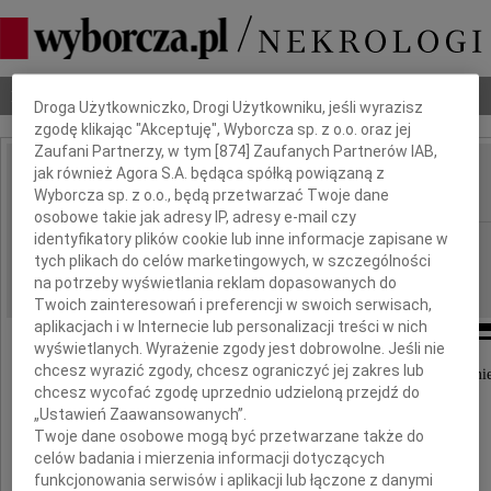
Dbamy o Twoją prywatność
Nekrologi
Odeszli
Poradnik pogrzebowy
Droga Użytkowniczko, Drogi Użytkowniku, jeśli wyrazisz
zgodę klikając "Akceptuję", Wyborcza sp. z o.o. oraz jej
Zaufani Partnerzy, w tym [
874
] Zaufanych Partnerów IAB,
jak również Agora S.A. będąca spółką powiązaną z
Leszek Kopeć
IMIĘ I NAZWISKO:
Wyborcza sp. z o.o., będą przetwarzać Twoje dane
osobowe takie jak adresy IP, adresy e-mail czy
identyfikatory plików cookie lub inne informacje zapisane w
cała Polska
REGION:
tych plikach do celów marketingowych, w szczególności
25.04.2025
DATA EMISJI:
na potrzeby wyświetlania reklam dopasowanych do
Twoich zainteresowań i preferencji w swoich serwisach,
aplikacjach i w Internecie lub personalizacji treści w nich
wyświetlanych. Wyrażenie zgody jest dobrowolne. Jeśli nie
chcesz wyrazić zgody, chcesz ograniczyć jej zakres lub
Z wielkim smutkiem przyjęliśmy informację o śmie
chcesz wycofać zgodę uprzednio udzieloną przejdź do
„Ustawień Zaawansowanych”.
Twoje dane osobowe mogą być przetwarzane także do
celów badania i mierzenia informacji dotyczących
funkcjonowania serwisów i aplikacji lub łączone z danymi