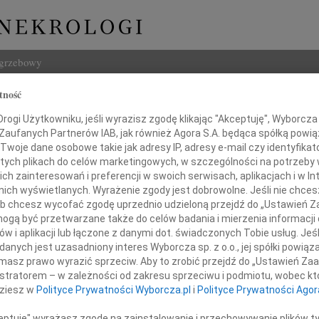
ogrzebowy
tność
Szukaj
Borkowski
ogi Użytkowniku, jeśli wyrazisz zgodę klikając "Akceptuję", Wyborcza sp
Imię i na
 Zaufanych Partnerów IAB, jak również Agora S.A. będąca spółką powi
Twoje dane osobowe takie jak adresy IP, adresy e-mail czy identyfikato
 tych plikach do celów marketingowych, w szczególności na potrzeby 
 zainteresowań i preferencji w swoich serwisach, aplikacjach i w Int
w nich wyświetlanych. Wyrażenie zgody jest dobrowolne. Jeśli nie chce
INNE NE
 lub chcesz wycofać zgodę uprzednio udzieloną przejdź do „Ustawień
Małgo
gą być przetwarzane także do celów badania i mierzenia informacji
Z głę
w i aplikacji lub łączone z danymi dot. świadczonych Tobie usług. Jeś
Andr
em przyjęłam wiadomość o śmierci
nych jest uzasadniony interes Wyborcza sp. z o.o., jej spółki powiąza
Żegna
masz prawo wyrazić sprzeciw. Aby to zrobić przejdź do „Ustawień Z
Andr
istratorem – w zależności od zakresu sprzeciwu i podmiotu, wobec któ
ra Borkowskiego
Z głę
dziesz w
Polityce Prywatności Wyborcza.pl
i
Polityce Prywatności Agor
Andr
Z ogr
ceptuję" wyrażasz zgodę na zainstalowanie i przechowywanie plików t