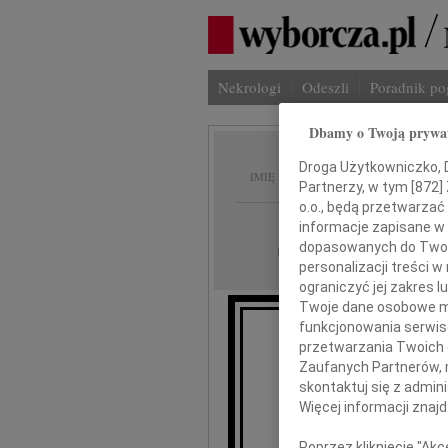
Nekrologi
Odeszli
Poradnik p
Dbamy o Twoją prywa
Piotr 
Droga Użytkowniczko, Dr
IMIĘ I NAZWISKO:
Partnerzy, w tym [
872
]
o.o., będą przetwarzać 
cała Polska
REGION:
informacje zapisane w
dopasowanych do Twoich
22.04.2025
DATA EMISJI:
personalizacji treści 
ograniczyć jej zakres
Twoje dane osobowe mo
funkcjonowania serwisó
Ze smutki
przetwarzania Twoich da
Zaufanych Partnerów, 
skontaktuj się z admin
Piot
Więcej informacji znaj
Poprzez kliknięcie "Ak