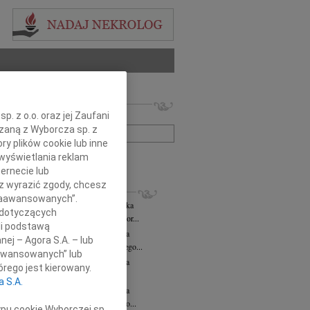
 nekrologów i wspomnień
. z o.o. oraz jej Zaufani
zwisko lub numer ogłoszenia:
ązaną z Wyborcza sp. z
ry plików cookie lub inne
wyświetlania reklam
+ szukanie zaawansowane
ernecie lub
sz wyrazić zgody, chcesz
KROLOGI
 Zaawansowanych”.
rzata Kościelska
06.08.2026
cała Polska
 dotyczących
bokim smutkiem żegnamy Panią Profesor...
li podstawą
zej Morozowski
06.08.2026
cała Polska
nej – Agora S.A. – lub
my Andrzeja Morozowskiego Wybitnego...
aawansowanych” lub
zej Morozowski
06.08.2026
cała Polska
rego jest kierowany.
bokim żalem żegnamy Andrzeja...
a S.A.
zej Morozowski
06.08.2026
cała Polska
omnym żalem przyjęliśmy wiadomość o...
ypu cookie Wyborczej sp.