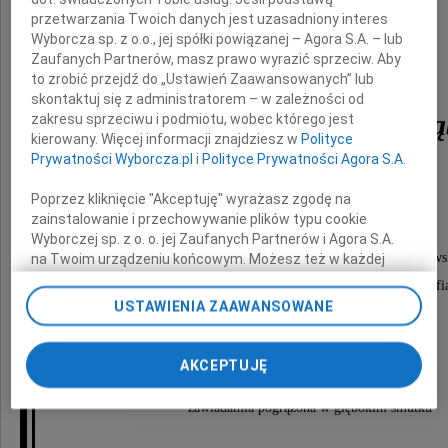
przetwarzania Twoich danych jest uzasadniony interes
Wyborcza sp. z o.o., jej spółki powiązanej – Agora S.A. – lub
Zaufanych Partnerów, masz prawo wyrazić sprzeciw. Aby
to zrobić przejdź do „Ustawień Zaawansowanych” lub
skontaktuj się z administratorem – w zależności od
Halina Ossowska-Gołą
zakresu sprzeciwu i podmiotu, wobec którego jest
kierowany. Więcej informacji znajdziesz w
Polityce
Prywatności Wyborcza.pl
i
Polityce Prywatności Agora S.A.
Poprzez kliknięcie "Akceptuję" wyrażasz zgodę na
Uroczystość pogrzebowa odbędzie się
zainstalowanie i przechowywanie plików typu cookie
4 kwietnia 2025 roku o godzinie 14.00
Wyborczej sp. z o. o. jej Zaufanych Partnerów i Agora S.A.
w Kościele NPNMP w Grotnikach przy ulicy Ozorkowsk
na Twoim urządzeniu końcowym. Możesz też w każdej
chwili zmienić swoje preferencje dot. plików cookie,
po czym nastąpi odprowadzenie na Cmentarz Parafi
ponownie wywołując narzędzie do zarządzania Twoimi
USTAWIENIA ZAAWANSOWANE
preferencjami dot. przetwarzania danych poprzez
odnośnik „Ustawienia prywatności” w stopce serwisu i
O czym
przechodząc do sekcji „Ustawienia zaawansowane”.
AKCEPTUJĘ
Zmiana ustawień plików cookie możliwa jest także za
pomocą ustawień przeglądarki.
zawiadamia pogrążona w głębokim smutku
My, nasi Zaufani Partnerzy i Agora S.A. możemy