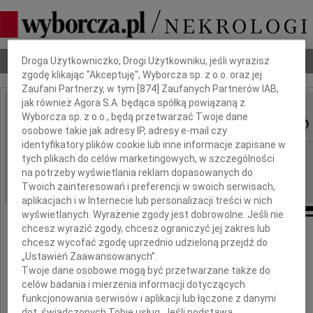
Dbamy o Twoją prywatność
Nekrologi
Odeszli
Poradnik pogrzebowy
Droga Użytkowniczko, Drogi Użytkowniku, jeśli wyrazisz
zgodę klikając "Akceptuję", Wyborcza sp. z o.o. oraz jej
Zaufani Partnerzy, w tym [
874
] Zaufanych Partnerów IAB,
jak również Agora S.A. będąca spółką powiązaną z
Halina Ossowska-Gołąb
Wyborcza sp. z o.o., będą przetwarzać Twoje dane
IMIĘ I NAZWISKO:
osobowe takie jak adresy IP, adresy e-mail czy
identyfikatory plików cookie lub inne informacje zapisane w
Łódź
REGION:
tych plikach do celów marketingowych, w szczególności
na potrzeby wyświetlania reklam dopasowanych do
03.04.2025
DATA EMISJI:
Twoich zainteresowań i preferencji w swoich serwisach,
aplikacjach i w Internecie lub personalizacji treści w nich
wyświetlanych. Wyrażenie zgody jest dobrowolne. Jeśli nie
chcesz wyrazić zgody, chcesz ograniczyć jej zakres lub
chcesz wycofać zgodę uprzednio udzieloną przejdź do
Z głębokim żalem zawiadamiamy,
„Ustawień Zaawansowanych”.
Twoje dane osobowe mogą być przetwarzane także do
że w dniu 28 marca 2025 roku
celów badania i mierzenia informacji dotyczących
zmarła w wieku 98 lat
funkcjonowania serwisów i aplikacji lub łączone z danymi
dot. świadczonych Tobie usług. Jeśli podstawą