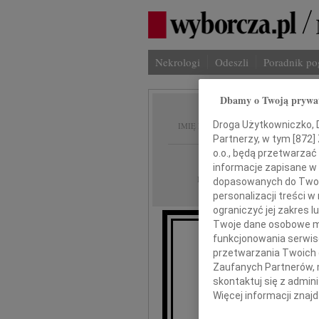
Nekrologi
Odeszli
Poradnik p
Dbamy o Twoją prywa
Alicja
Droga Użytkowniczko, Dr
IMIĘ I NAZWISKO:
Partnerzy, w tym [
872
]
o.o., będą przetwarzać 
Warszawa
REGION:
informacje zapisane w
28.03.2025
DATA EMISJI:
dopasowanych do Twoich
personalizacji treści 
ograniczyć jej zakres
Twoje dane osobowe mo
funkcjonowania serwisó
2
przetwarzania Twoich da
Zaufanych Partnerów, 
skontaktuj się z admin
Więcej informacji znaj