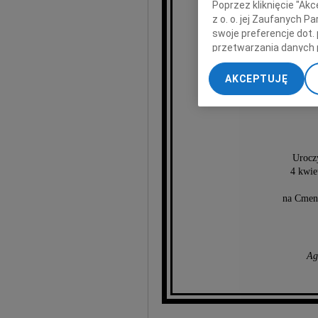
Poprzez kliknięcie "Ak
Al
z o. o. jej Zaufanych 
swoje preferencje dot.
przetwarzania danych 
„Ustawienia zaawansow
AKCEPTUJĘ
My, nasi Zaufani Part
dokładnych danych geol
Przechowywanie informa
treści, badnie odbiorcó
Urocz
4 kwie
na Cmen
Ag