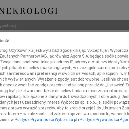
ogrzebowy
Szukaj
tność
 Szewczyk
Imię i na
ogi Użytkowniku, jeśli wyrazisz zgodę klikając "Akceptuję", Wyborcza sp
 Zaufanych Partnerów IAB, jak również Agora S.A. będąca spółką powi
Twoje dane osobowe takie jak adresy IP, adresy e-mail czy identyfikato
 tych plikach do celów marketingowych, w szczególności na potrzeby 
 zainteresowań i preferencji w swoich serwisach, aplikacjach i w Int
INNE NE
w nich wyświetlanych. Wyrażenie zgody jest dobrowolne. Jeśli nie chce
 lub chcesz wycofać zgodę uprzednio udzieloną przejdź do „Ustawień
Ludwi
3 sie
gą być przetwarzane także do celów badania i mierzenia informacji
w i aplikacji lub łączone z danymi dot. świadczonych Tobie usług. Jeś
Iwona
3 marca 2025 roku zmarła
nych jest uzasadniony interes Wyborcza sp. z o.o., jej spółki powiąza
Z głę
masz prawo wyrazić sprzeciw. Aby to zrobić przejdź do „Ustawień Z
Zbign
istratorem – w zależności od zakresu sprzeciwu i podmiotu, wobec któ
Z głę
dziesz w
Polityce Prywatności Wyborcza.pl
i
Polityce Prywatności Agor
Marek
Z głę