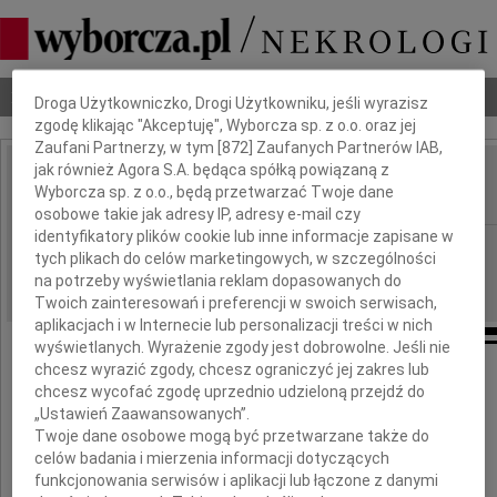
Dbamy o Twoją prywatność
Nekrologi
Odeszli
Poradnik pogrzebowy
Droga Użytkowniczko, Drogi Użytkowniku, jeśli wyrazisz
zgodę klikając "Akceptuję", Wyborcza sp. z o.o. oraz jej
Zaufani Partnerzy, w tym [
872
] Zaufanych Partnerów IAB,
jak również Agora S.A. będąca spółką powiązaną z
Krzysztof Baranowski
Wyborcza sp. z o.o., będą przetwarzać Twoje dane
IMIĘ I NAZWISKO:
osobowe takie jak adresy IP, adresy e-mail czy
identyfikatory plików cookie lub inne informacje zapisane w
Warszawa
REGION:
tych plikach do celów marketingowych, w szczególności
12.03.2025
DATA EMISJI:
na potrzeby wyświetlania reklam dopasowanych do
Twoich zainteresowań i preferencji w swoich serwisach,
aplikacjach i w Internecie lub personalizacji treści w nich
wyświetlanych. Wyrażenie zgody jest dobrowolne. Jeśli nie
chcesz wyrazić zgody, chcesz ograniczyć jej zakres lub
chcesz wycofać zgodę uprzednio udzieloną przejdź do
8 marca 2025 roku w wieku 78 lat
„Ustawień Zaawansowanych”.
Twoje dane osobowe mogą być przetwarzane także do
po ciężkiej chorobie zmarł
celów badania i mierzenia informacji dotyczących
funkcjonowania serwisów i aplikacji lub łączone z danymi