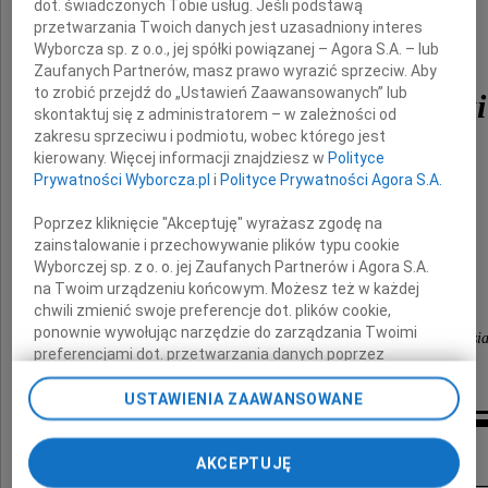
dot. świadczonych Tobie usług. Jeśli podstawą
przetwarzania Twoich danych jest uzasadniony interes
Wyborcza sp. z o.o., jej spółki powiązanej – Agora S.A. – lub
Zaufanych Partnerów, masz prawo wyrazić sprzeciw. Aby
to zrobić przejdź do „Ustawień Zaawansowanych” lub
Krzysztof Baranowski
skontaktuj się z administratorem – w zależności od
zakresu sprzeciwu i podmiotu, wobec którego jest
kierowany. Więcej informacji znajdziesz w
Polityce
Prywatności Wyborcza.pl
i
Polityce Prywatności Agora S.A.
Ukochany Mąż, Tata, Dziadek i Teść.
Nie możemy w to uwierzyć.
Poprzez kliknięcie "Akceptuję" wyrażasz zgodę na
zainstalowanie i przechowywanie plików typu cookie
Wyborczej sp. z o. o. jej Zaufanych Partnerów i Agora S.A.
Pogrążeni w głębokim smutku i rozpaczy
na Twoim urządzeniu końcowym. Możesz też w każdej
chwili zmienić swoje preferencje dot. plików cookie,
ponownie wywołując narzędzie do zarządzania Twoimi
Żona Halina, córka Dominika, syn Bartek, synowa Kasia
preferencjami dot. przetwarzania danych poprzez
odnośnik „Ustawienia prywatności” w stopce serwisu i
przechodząc do sekcji „Ustawienia zaawansowane”.
USTAWIENIA ZAAWANSOWANE
Zmiana ustawień plików cookie możliwa jest także za
pomocą ustawień przeglądarki.
Kondolencje
AKCEPTUJĘ
My, nasi Zaufani Partnerzy i Agora S.A. możemy