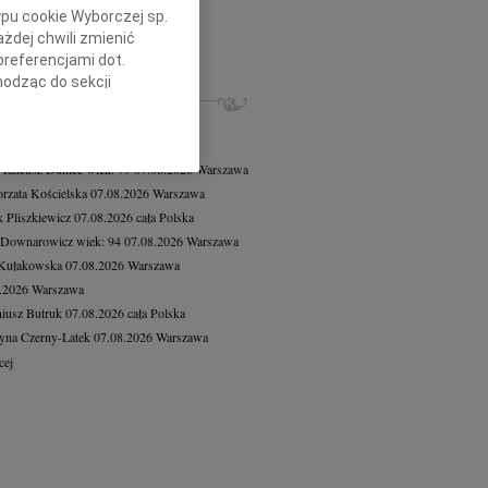
ej Mikołajewski
23.07.2026
Łódź
ypu cookie Wyborczej sp.
bokim żalem żegnamy Śp. Andrzeja...
żdej chwili zmienić
cej
preferencjami dot.
hodząc do sekcji
ZE NEKROLOGI, KONDOLENCJE
stawień przeglądarki.
8.2026
Warszawa
8.2026
Warszawa
h celach:
Użycie
lów identyfikacji.
 Tadeusz Duniec
wiek: 79
07.08.2026
Warszawa
ści, pomiar reklam i
rzata Kościelska
07.08.2026
Warszawa
 Pliszkiewicz
07.08.2026
cała Polska
 Downarowicz
wiek: 94
07.08.2026
Warszawa
 Kułakowska
07.08.2026
Warszawa
8.2026
Warszawa
iusz Butruk
07.08.2026
cała Polska
yna Czerny-Latek
07.08.2026
Warszawa
cej