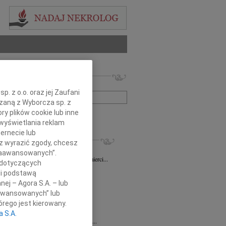
 nekrologów i wspomnień
zwisko lub numer ogłoszenia:
. z o.o. oraz jej Zaufani
ązaną z Wyborcza sp. z
ry plików cookie lub inne
+ szukanie zaawansowane
wyświetlania reklam
ernecie lub
KROLOGI
sz wyrazić zgody, chcesz
sz Gapiński
03.08.2026
Łódź
 Zaawansowanych”.
ym żalem przyjęliśmy wiadomość o śmierci...
 dotyczących
7.2026
Łódź
li podstawą
y głębokiego współczucia dla...
nej – Agora S.A. – lub
7.2026
Łódź
aawansowanych” lub
y współczucia Pani Janinie...
rego jest kierowany.
7.2026
Łódź
a S.A.
Joannie Nowińskiej wyrazy głębokiego...