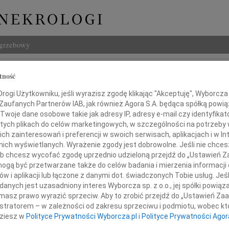
ogrzebowy
Szukaj
tność
 Palma
Imię i na
ogi Użytkowniku, jeśli wyrazisz zgodę klikając "Akceptuję", Wyborcza sp
 Zaufanych Partnerów IAB, jak również Agora S.A. będąca spółką powi
Twoje dane osobowe takie jak adresy IP, adresy e-mail czy identyfikato
 tych plikach do celów marketingowych, w szczególności na potrzeby 
 zainteresowań i preferencji w swoich serwisach, aplikacjach i w Int
INNE NE
w nich wyświetlanych. Wyrażenie zgody jest dobrowolne. Jeśli nie chce
Tadeu
 lub chcesz wycofać zgodę uprzednio udzieloną przejdź do „Ustawień
Z duż
gą być przetwarzane także do celów badania i mierzenia informacji
31.0
mutkiem i poczuciem straty żegnamy
w i aplikacji lub łączone z danymi dot. świadczonych Tobie usług. Jeś
Wyraz
nych jest uzasadniony interes Wyborcza sp. z o.o., jej spółki powiąza
29.0
masz prawo wyrazić sprzeciw. Aby to zrobić przejdź do „Ustawień Z
Wyraz
istratorem – w zależności od zakresu sprzeciwu i podmiotu, wobec któ
27.0
dziesz w
Polityce Prywatności Wyborcza.pl
i
Polityce Prywatności Agor
Pani 