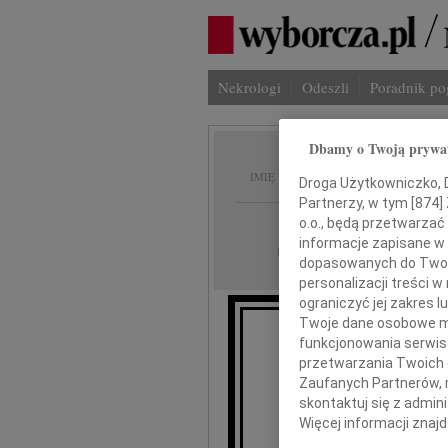
Nekrologi
Odeszli
Poradnik p
Dbamy o Twoją prywa
Janusz
IMIĘ I NAZWISKO:
Droga Użytkowniczko, Dr
Partnerzy, w tym [
874
]
Łódź
o.o., będą przetwarzać 
REGION:
informacje zapisane w
10.03.2025
DATA EMISJI:
dopasowanych do Twoich
personalizacji treści 
ograniczyć jej zakres
Twoje dane osobowe mo
Z wielkim s
funkcjonowania serwisó
przetwarzania Twoich da
Zaufanych Partnerów, 
skontaktuj się z admin
Więcej informacji znaj