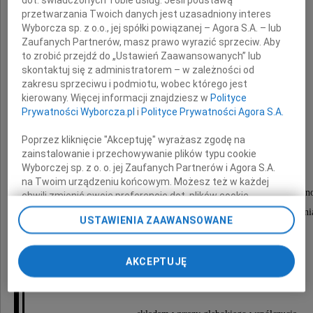
przetwarzania Twoich danych jest uzasadniony interes
Pana Profesora
Wyborcza sp. z o.o., jej spółki powiązanej – Agora S.A. – lub
Zaufanych Partnerów, masz prawo wyrazić sprzeciw. Aby
Jana Krysińskiego
to zrobić przejdź do „Ustawień Zaawansowanych” lub
skontaktuj się z administratorem – w zależności od
zakresu sprzeciwu i podmiotu, wobec którego jest
wieloletniego rektora Politechniki Łódzkiej,
kierowany. Więcej informacji znajdziesz w
Polityce
Prywatności Wyborcza.pl
i
Polityce Prywatności Agora S.A.
wybitnego uczonego,
eksperta w zakresie mechaniki,
Poprzez kliknięcie "Akceptuję" wyrażasz zgodę na
zainstalowanie i przechowywanie plików typu cookie
znakomitego dydaktyka,
Wyborczej sp. z o. o. jej Zaufanych Partnerów i Agora S.A.
mentora wielu pokoleń studentów,
na Twoim urządzeniu końcowym. Możesz też w każdej
uhonorowanego m.in. francuskim Orderem Legii Hon
chwili zmienić swoje preferencje dot. plików cookie,
ponownie wywołując narzędzie do zarządzania Twoimi
i Krzyżem Komandorskim z Gwiazdą Orderu Odrodzenia
USTAWIENIA ZAAWANSOWANE
preferencjami dot. przetwarzania danych poprzez
dobrego i szlachetnego Człowieka
odnośnik „Ustawienia prywatności” w stopce serwisu i
przechodząc do sekcji „Ustawienia zaawansowane”.
AKCEPTUJĘ
Zmiana ustawień plików cookie możliwa jest także za
Rodzinie i Bliskim
pomocą ustawień przeglądarki.
My, nasi Zaufani Partnerzy i Agora S.A. możemy