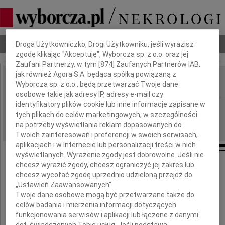
Dbamy o Twoją prywatność
Nekrologi
Odeszli
Poradnik pogrzebowy
Droga Użytkowniczko, Drogi Użytkowniku, jeśli wyrazisz
zgodę klikając "Akceptuję", Wyborcza sp. z o.o. oraz jej
Zaufani Partnerzy, w tym [
874
] Zaufanych Partnerów IAB,
jak również Agora S.A. będąca spółką powiązaną z
Wyborcza sp. z o.o., będą przetwarzać Twoje dane
IMIĘ I NAZWISKO:
osobowe takie jak adresy IP, adresy e-mail czy
identyfikatory plików cookie lub inne informacje zapisane w
Łódź
REGION:
tych plikach do celów marketingowych, w szczególności
03.03.2025
DATA EMISJI:
na potrzeby wyświetlania reklam dopasowanych do
Twoich zainteresowań i preferencji w swoich serwisach,
aplikacjach i w Internecie lub personalizacji treści w nich
wyświetlanych. Wyrażenie zgody jest dobrowolne. Jeśli nie
chcesz wyrazić zgody, chcesz ograniczyć jej zakres lub
Z żalem przyjąłem wiadomość o śmierci
chcesz wycofać zgodę uprzednio udzieloną przejdź do
„Ustawień Zaawansowanych”.
Twoje dane osobowe mogą być przetwarzane także do
celów badania i mierzenia informacji dotyczących
funkcjonowania serwisów i aplikacji lub łączone z danymi
dot. świadczonych Tobie usług. Jeśli podstawą