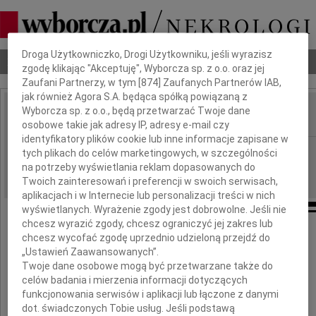
Dbamy o Twoją prywatność
Droga Użytkowniczko, Drogi Użytkowniku, jeśli wyrazisz
Nekrologi
Odeszli
Poradnik pogrzebowy
zgodę klikając "Akceptuję", Wyborcza sp. z o.o. oraz jej
Zaufani Partnerzy, w tym [
874
] Zaufanych Partnerów IAB,
jak również Agora S.A. będąca spółką powiązaną z
Wyborcza sp. z o.o., będą przetwarzać Twoje dane
osobowe takie jak adresy IP, adresy e-mail czy
IMIĘ I NAZWISKO:
identyfikatory plików cookie lub inne informacje zapisane w
Płock
REGION:
tych plikach do celów marketingowych, w szczególności
na potrzeby wyświetlania reklam dopasowanych do
25.02.2025
DATA EMISJI:
Twoich zainteresowań i preferencji w swoich serwisach,
aplikacjach i w Internecie lub personalizacji treści w nich
wyświetlanych. Wyrażenie zgody jest dobrowolne. Jeśli nie
chcesz wyrazić zgody, chcesz ograniczyć jej zakres lub
Naszej Koleżance
chcesz wycofać zgodę uprzednio udzieloną przejdź do
„Ustawień Zaawansowanych”.
Twoje dane osobowe mogą być przetwarzane także do
Magdalenie Ipatow
celów badania i mierzenia informacji dotyczących
funkcjonowania serwisów i aplikacji lub łączone z danymi
wyrazy szczerego i głębokiego współczucia
dot. świadczonych Tobie usług. Jeśli podstawą