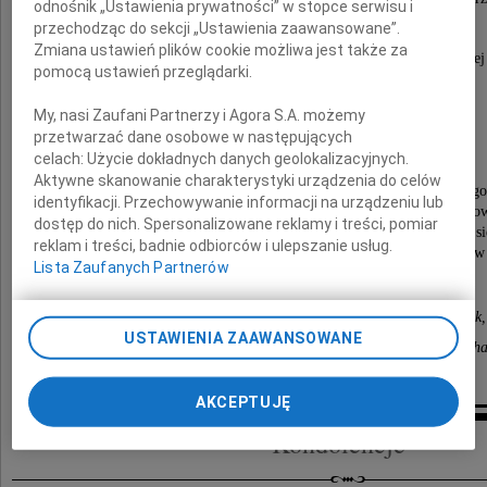
odnośnik „Ustawienia prywatności” w stopce serwisu i
Honorowy Obywatel Miasta Łodzi.
przechodząc do sekcji „Ustawienia zaawansowane”.
Zmiana ustawień plików cookie możliwa jest także za
Cudowny, aksamitny, niezwykle prawy, szlachetny i nadzwyczajnej
pomocą ustawień przeglądarki.
My, nasi Zaufani Partnerzy i Agora S.A. możemy
przetwarzać dane osobowe w następujących
celach:
Użycie dokładnych danych geolokalizacyjnych.
Aktywne skanowanie charakterystyki urządzenia do celów
Msza święta pogrzebowa zostanie odprawiona w piątek 28 lutego
identyfikacji. Przechowywanie informacji na urządzeniu lub
w Bazylice Archikatedralnej św. Stanisława Kostki przy ul. Piotrko
dostęp do nich. Spersonalizowane reklamy i treści, pomiar
Druga część uroczystości pogrzebowej odbędzie s
reklam i treści, badnie odbiorców i ulepszanie usług.
na Cmentarzu Komunalnym "Doły" przy ul. Smutnej 1 w Łodzi w 
Lista Zaufanych Partnerów
Żona Halina, Syn Tomasz z Żoną Marie-Annick,
USTAWIENIA ZAAWANSOWANE
Wnuk Yann z Żoną i synem Theo oraz Wnuk Stéph
AKCEPTUJĘ
Kondolencje