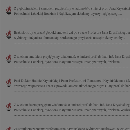
Z głębokim żalem i smutkiem przyjęliśmy wiadomość o śmierci prof. Jana Krysińsk
Politechniki Łódzkiej Rodzinie i Najbliższym składamy wyrazy najgłębszego...
Brak słów, by wyrazić głęboki smutek i żal po stracie Profesora Jana Krysińskiego 
wybitnego inżyniera i humanisty, serdecznego przyjaciela naszej rodziny, osoby...
Z wielkim smutkiem przyjęłyśmy wiadomość o śmierci prof. dr. hab. inż. Jana Krysi
Politechniki Łódzkiej, dyrektora Instytutu Maszyn Przepływowych, dziekana...
Pani Doktor Halinie Krysińskiej i Panu Profesorowi Tomaszowi Krysińskiemu a tak
szczerego współczucia i żalu z powodu śmierci ukochanego Męża i Taty prof. dr. hab. 
Z wielkim żalem przyjęłam wiadomość o śmierci prof. dr. hab. inż. Jana Krysińskieg
Politechniki Łódzkiej, dyrektora Instytutu Maszyn Przepływowych, dziekana Wydzia
Ze smutkiem żegnamy profesora Jana Krysińskiego wybitnego naukowca, wieloletnie