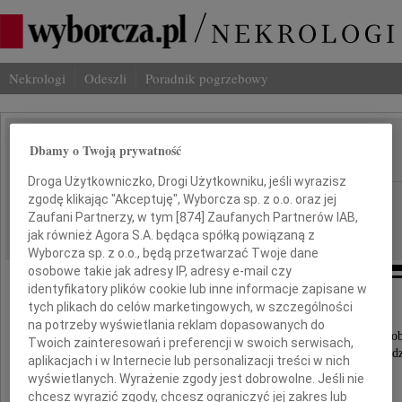
Nekrologi
Odeszli
Poradnik pogrzebowy
Jan Krysiński
Dbamy o Twoją prywatność
IMIĘ I NAZWISKO:
Droga Użytkowniczko, Drogi Użytkowniku, jeśli wyrazisz
Łódź
zgodę klikając "Akceptuję", Wyborcza sp. z o.o. oraz jej
REGION:
Zaufani Partnerzy, w tym [
874
] Zaufanych Partnerów IAB,
25.02.2025
DATA EMISJI:
jak również Agora S.A. będąca spółką powiązaną z
Wyborcza sp. z o.o., będą przetwarzać Twoje dane
osobowe takie jak adresy IP, adresy e-mail czy
identyfikatory plików cookie lub inne informacje zapisane w
tych plikach do celów marketingowych, w szczególności
Z głębokim żalem zawiadamiamy,
na potrzeby wyświetlania reklam dopasowanych do
że 19 lutego 2025 roku po długiej i ciężkiej choro
Twoich zainteresowań i preferencji w swoich serwisach,
zmarł nasz ukochany Mąż, Tata, Teść, Dziadek i Prad
aplikacjach i w Internecie lub personalizacji treści w nich
wyświetlanych. Wyrażenie zgody jest dobrowolne. Jeśli nie
chcesz wyrazić zgody, chcesz ograniczyć jej zakres lub