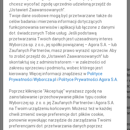
chcesz wycofać zgodę uprzednio udzieloną przejdź do
„Ustawień Zaawansowanych”.
Twoje dane osobowe mogą być przetwarzane także do
prof. dr hab. inż.
celów badania i mierzenia informacji dotyczących
funkcjonowania serwisów i aplikacji lub łączone z danymi
dot. świadczonych Tobie usług. Jeśli podstawą
Jan Krysiński
przetwarzania Twoich danych jest uzasadniony interes
Wyborcza sp. z o.o., jej spółki powiązanej – Agora S.A. – lub
Zaufanych Partnerów, masz prawo wyrazić sprzeciw. Aby
wieloletni Rektor Politechniki Łódzkiej,
to zrobić przejdź do „Ustawień Zaawansowanych” lub
dyrektor Instytutu Maszyn Przepływowych,
skontaktuj się z administratorem – w zależności od
dziekan Wydziału Mechanicznego,
zakresu sprzeciwu i podmiotu, wobec którego jest
twórca Centrum Kształcenia Międzynarodowego i Liceum Politec
kierowany. Więcej informacji znajdziesz w
Polityce
Visiting professor na Uniwersytecie Paryż VI, Uniwersytecie Tec
Prywatności Wyborcza.pl
i
Polityce Prywatności Agora S.A.
Uniwersytecie Lavala w Quebecu, Wolnym Uniwersytecie w
Uniwersytecie Lyon III, Uniwersytecie w Akwizgranie, oraz Polite
Poprzez kliknięcie "Akceptuję" wyrażasz zgodę na
Doktor honoris causa Uniwersytetu Strathclyde w Glasgow, Uniwe
zainstalowanie i przechowywanie plików typu cookie
Uniwersytetu Technicznego w Sankt Petersburgu, Uniwersyte
Wyborczej sp. z o. o. jej Zaufanych Partnerów i Agora S.A.
Wybitny wynalazca, naukowiec, nauczyciel akademi
na Twoim urządzeniu końcowym. Możesz też w każdej
wychowawca wielu pokoleń studentów, społecznik i m
chwili zmienić swoje preferencje dot. plików cookie,
Kawaler Orderu Legii Honorowej,
ponownie wywołując narzędzie do zarządzania Twoimi
odznaczony Krzyżem Komandorskim z Gwiazdą Orderu Odrod
preferencjami dot. przetwarzania danych poprzez
oraz orderem papieskim "Pro Ecclesia Et Pontifice" nadanym prz