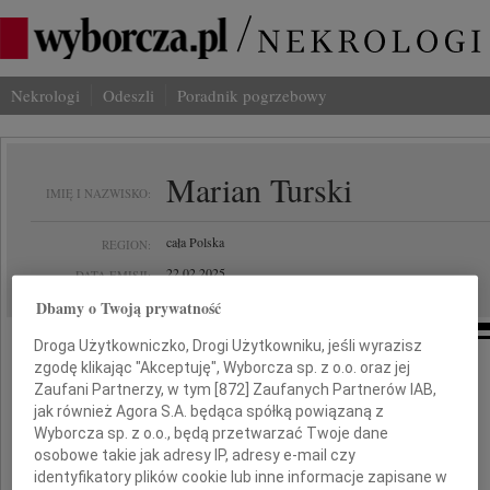
Nekrologi
Odeszli
Poradnik pogrzebowy
Marian Turski
IMIĘ I NAZWISKO:
cała Polska
REGION:
22.02.2025
DATA EMISJI:
Dbamy o Twoją prywatność
Droga Użytkowniczko, Drogi Użytkowniku, jeśli wyrazisz
zgodę klikając "Akceptuję", Wyborcza sp. z o.o. oraz jej
Zaufani Partnerzy, w tym [
872
] Zaufanych Partnerów IAB,
Z głębokim smutkiem żegnamy
jak również Agora S.A. będąca spółką powiązaną z
Wyborcza sp. z o.o., będą przetwarzać Twoje dane
osobowe takie jak adresy IP, adresy e-mail czy
identyfikatory plików cookie lub inne informacje zapisane w