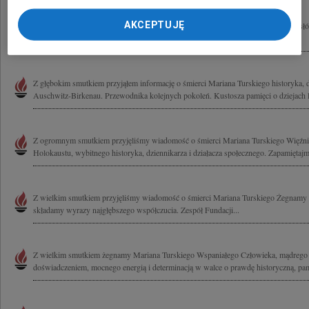
AKCEPTUJĘ
"Gdybym miał wybrać spośród tych wszystkich doświadczeń, nauk i wszystkich słów,
dwa wybrałbym następujące: empatia, współczucie. Te dwie...
Z głębokim smutkiem przyjąłem informację o śmierci Mariana Turskiego historyka, 
Auschwitz-Birkenau. Przewodnika kolejnych pokoleń. Kustosza pamięci o dziejach l
Z ogromnym smutkiem przyjęliśmy wiadomość o śmierci Mariana Turskiego Więźni
Holokaustu, wybitnego historyka, dziennikarza i działacza społecznego. Zapamiętajm
Z wielkim smutkiem przyjęliśmy wiadomość o śmierci Mariana Turskiego Żegnamy Pr
składamy wyrazy najgłębszego współczucia. Zespół Fundacji...
Z wielkim smutkiem żegnamy Mariana Turskiego Wspaniałego Człowieka, mądrego 
doświadczeniem, mocnego energią i determinacją w walce o prawdę historyczną, pam