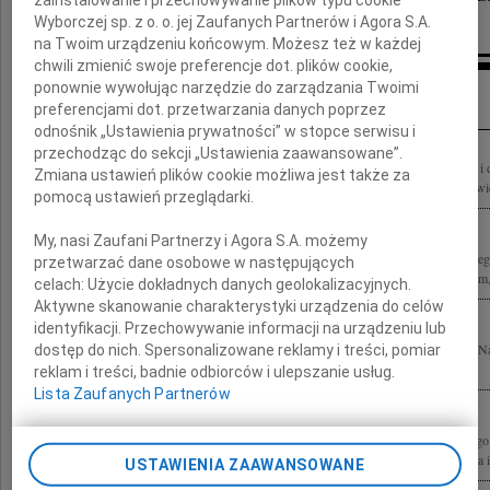
Wyborczej sp. z o. o. jej Zaufanych Partnerów i Agora S.A.
na Twoim urządzeniu końcowym. Możesz też w każdej
chwili zmienić swoje preferencje dot. plików cookie,
Inne kondolencje
ponownie wywołując narzędzie do zarządzania Twoimi
preferencjami dot. przetwarzania danych poprzez
odnośnik „Ustawienia prywatności” w stopce serwisu i
przechodząc do sekcji „Ustawienia zaawansowane”.
Z głębokim smutkiem żegnamy Mariana Turskiego Ocalałego z Zagłady, historyka i 
Zmiana ustawień plików cookie możliwa jest także za
Programowej Żydowskiego Instytutu Historycznego im. Emanuela Ringelbluma i wiel
pomocą ustawień przeglądarki.
My, nasi Zaufani Partnerzy i Agora S.A. możemy
Każdy, kto spotkał na swej drodze zmarłego 18 lutego 2025 r. Błp. Mariana Turskie
przetwarzać dane osobowe w następujących
był nim. Dla nas ponadto zapalonym muzycznym erudytą, naszym wiernym widzem,.
celach:
Użycie dokładnych danych geolokalizacyjnych.
Aktywne skanowanie charakterystyki urządzenia do celów
identyfikacji. Przechowywanie informacji na urządzeniu lub
18 lutego 2025 roku zmarł Marian Turski Niezwykły, wspaniały człowiek Laureat 
dostęp do nich. Spersonalizowane reklamy i treści, pomiar
2023 r. Żegnamy go z największym żalem Rodzinie składamy najgłębsze wyrazy...
reklam i treści, badnie odbiorców i ulepszanie usług.
Lista Zaufanych Partnerów
Z wielkim smutkiem przyjęliśmy wiadomość o śmierci Mariana Turskiego wielkiego św
pamięci Holocaustu, wybitnego obrońcy praw człowieka, zasłużonego dziennikarza i.
USTAWIENIA ZAAWANSOWANE