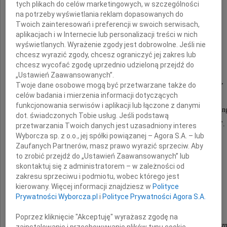
tych plikach do celów marketingowych, w szczególności
na potrzeby wyświetlania reklam dopasowanych do
Twoich zainteresowań i preferencji w swoich serwisach,
aplikacjach i w Internecie lub personalizacji treści w nich
Mariana Turskiego
wyświetlanych. Wyrażenie zgody jest dobrowolne. Jeśli nie
chcesz wyrazić zgody, chcesz ograniczyć jej zakres lub
chcesz wycofać zgodę uprzednio udzieloną przejdź do
„Ustawień Zaawansowanych”.
Ocalałego z Zagłady, historyka i dziennikarza,
Twoje dane osobowe mogą być przetwarzane także do
celów badania i mierzenia informacji dotyczących
członka Rady Programowej
funkcjonowania serwisów i aplikacji lub łączone z danymi
Żydowskiego Instytutu Historycznego im. Emanuela Rin
dot. świadczonych Tobie usług. Jeśli podstawą
i wieloletniego redaktora tygodnika "Polityka".
przetwarzania Twoich danych jest uzasadniony interes
Wyborcza sp. z o.o., jej spółki powiązanej – Agora S.A. – lub
Zaufanych Partnerów, masz prawo wyrazić sprzeciw. Aby
to zrobić przejdź do „Ustawień Zaawansowanych” lub
Rodzinie i Bliskim
skontaktuj się z administratorem – w zależności od
zakresu sprzeciwu i podmiotu, wobec którego jest
kierowany. Więcej informacji znajdziesz w
Polityce
Prywatności Wyborcza.pl
i
Polityce Prywatności Agora S.A.
składamy wyrazy najgłębszego współczucia.
Poprzez kliknięcie "Akceptuję" wyrażasz zgodę na
Rada Programowa Żydowskiego Instytutu Historycz
zainstalowanie i przechowywanie plików typu cookie