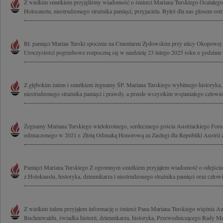
Z wielkim smutkiem przyjęliśmy wiadomość o śmierci Mariana Turskiego Ocalałeg
Holocaustu, niestrudzonego strażnika pamięci, przyjaciela. Byłeś dla nas głosem ostrz
Bł. pamięci Marian Turski spocznie na Cmentarzu Żydowskim przy ulicy Okopowej
Uroczystości pogrzebowe rozpoczną się w niedzielę 23 lutego 2025 roku o godzinie
Z głębokim żalem i smutkiem żegnamy ŚP. Mariana Turskiego wybitnego historyka, i
niestrudzonego strażnika pamięci i prawdy, a przede wszystkim wspaniałego człowiek
Żegnamy Mariana Turskiego wielokrotnego, serdecznego gościa Austriackiego For
odznaczonego w 2021 r. Złotą Odznaką Honorową za Zasługi dla Republiki Austrii za
Pamięci Mariana Turskiego Z ogromnym smutkiem przyjąłem wiadomość o odejściu 
z Holokaustu, historyka, dziennikarza i niestrudzonego strażnika pamięci oraz człowi
Z wielkim żalem przyjąłem informację o śmierci Pana Mariana Turskiego więźnia A
Buchenwaldu, świadka historii, dziennikarza, historyka, Przewodniczącego Rady M