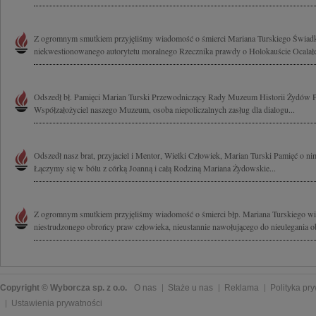
Z ogromnym smutkiem przyjęliśmy wiadomość o śmierci Mariana Turskiego Świadka 
niekwestionowanego autorytetu moralnego Rzecznika prawdy o Holokauście Ocalałego
Odszedł bł. Pamięci Marian Turski Przewodniczący Rady Muzeum Historii Żydów
Współzałożyciel naszego Muzeum, osoba niepoliczalnych zasług dla dialogu...
Odszedł nasz brat, przyjaciel i Mentor, Wielki Człowiek, Marian Turski Pamięć o ni
Łączymy się w bólu z córką Joanną i całą Rodziną Mariana Żydowskie...
Z ogromnym smutkiem przyjęliśmy wiadomość o śmierci błp. Mariana Turskiego wie
niestrudzonego obrońcy praw człowieka, nieustannie nawołującego do nieulegania ob
Copyright © Wyborcza sp. z o.o.
O nas
Staże u nas
Reklama
Polityka pr
Ustawienia prywatności