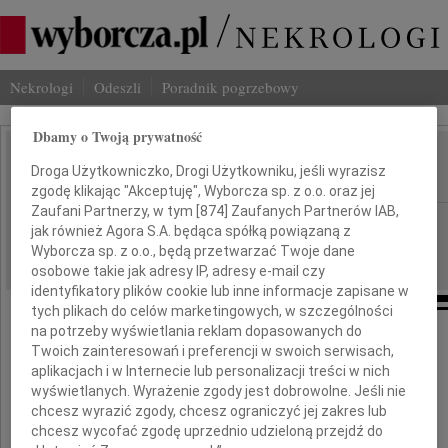
Nekrologi
Odeszli
Poradnik pogrzebowy
Dbamy o Twoją prywatność
Wiesław Kulmiński
Droga Użytkowniczko, Drogi Użytkowniku, jeśli wyrazisz
IMIĘ I NAZWISKO:
zgodę klikając "Akceptuję", Wyborcza sp. z o.o. oraz jej
Zaufani Partnerzy, w tym [
874
] Zaufanych Partnerów IAB,
Warszawa
REGION:
jak również Agora S.A. będąca spółką powiązaną z
21.02.2025
Wyborcza sp. z o.o., będą przetwarzać Twoje dane
DATA EMISJI:
osobowe takie jak adresy IP, adresy e-mail czy
identyfikatory plików cookie lub inne informacje zapisane w
tych plikach do celów marketingowych, w szczególności
na potrzeby wyświetlania reklam dopasowanych do
Twoich zainteresowań i preferencji w swoich serwisach,
24 lutego 2025 roku
aplikacjach i w Internecie lub personalizacji treści w nich
wyświetlanych. Wyrażenie zgody jest dobrowolne. Jeśli nie
chcesz wyrazić zgody, chcesz ograniczyć jej zakres lub
mija dziesiąta rocznica śmierci
chcesz wycofać zgodę uprzednio udzieloną przejdź do