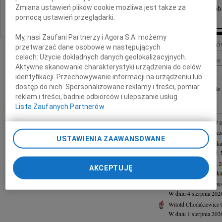
Zmiana ustawień plików cookie możliwa jest także za
Cmentarz Bródnowski, kwatera 21A, rząd 4, grób
pomocą ustawień przeglądarki.
My, nasi Zaufani Partnerzy i Agora S.A. możemy
Szukaj nekrologó
przetwarzać dane osobowe w następujących
celach:
Użycie dokładnych danych geolokalizacyjnych.
Imię i nazwisko lub numer 
Aktywne skanowanie charakterystyki urządzenia do celów
identyfikacji. Przechowywanie informacji na urządzeniu lub
dostęp do nich. Spersonalizowane reklamy i treści, pomiar
+ szukanie
reklam i treści, badnie odbiorców i ulepszanie usług.
Lista Zaufanych Partnerów
INNE NEKROLOGI
Asia Kułakowska
07.
Asia Kułakowska 8 cze
USTAWIENIA ZAAWANSOWANE
Małgorzata Kościelska
Z żalem żegnam prof. 
Janusz Goetze
07.08.
AKCEPTUJĘ
Janusz Goetze adwokat 
Wacława Stec-Myśliw
W dniu 4 sierpnia 202
Witold Chodakiewicz
W dniu 1 sierpnia 2026