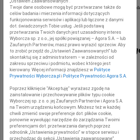
„Ustawień Zaawansowanych”.
Twoje dane osobowe mogą być przetwarzane także do
naszego najukochańszego Męża, Ojca, Dziadka i Prad
celów badania i mierzenia informacji dotyczących
funkcjonowania serwisów i aplikacji lub łączone z danymi
dot. świadczonych Tobie usług. Jeśli podstawą
przetwarzania Twoich danych jest uzasadniony interes
Wyborcza sp. z o.o., jej spółki powiązanej – Agora S.A. – lub
Zaufanych Partnerów, masz prawo wyrazić sprzeciw. Aby
Wiesława Kulmińskieg
to zrobić przejdź do „Ustawień Zaawansowanych” lub
skontaktuj się z administratorem – w zależności od
zakresu sprzeciwu i podmiotu, wobec którego jest
kierowany. Więcej informacji znajdziesz w
Polityce
Wszystkich, którzy zachowali Go
Prywatności Wyborcza.pl
i
Polityce Prywatności Agora S.A.
Poprzez kliknięcie "Akceptuję" wyrażasz zgodę na
w życzliwej pamięci,
zainstalowanie i przechowywanie plików typu cookie
Wyborczej sp. z o. o. jej Zaufanych Partnerów i Agora S.A.
na Twoim urządzeniu końcowym. Możesz też w każdej
prosimy o chwilę zadumy.
chwili zmienić swoje preferencje dot. plików cookie,
ponownie wywołując narzędzie do zarządzania Twoimi
preferencjami dot. przetwarzania danych poprzez
Bogna i Jola
odnośnik „Ustawienia prywatności” w stopce serwisu i
przechodząc do sekcji „Ustawienia zaawansowane”.